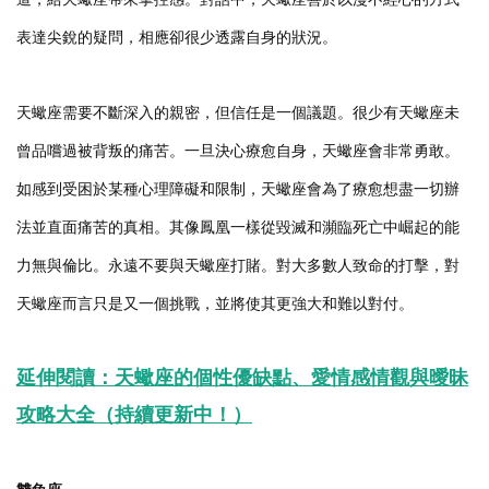
表達尖銳的疑問，相應卻很少透露自身的狀況。
天蠍座需要不斷深入的親密，但信任是一個議題。很少有天蠍座未
曾品嚐過被背叛的痛苦。一旦決心療愈自身，天蠍座會非常勇敢。
如感到受困於某種心理障礙和限制，天蠍座會為了療愈想盡一切辦
法並直面痛苦的真相。其像鳳凰一樣從毀滅和瀕臨死亡中崛起的能
力無與倫比。永遠不要與天蠍座打賭。對大多數人致命的打擊，對
天蠍座而言只是又一個挑戰，並將使其更強大和難以對付。
延伸閱讀：天蠍座的個性優缺點、愛情感情觀與曖昧
攻略大全（持續更新中！）