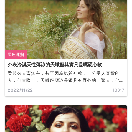
星座運勢
外表冷漠天性薄涼的天蠍座其實只是嘴硬心軟
看起來人畜無害，甚至因為氣質神秘，十分受人喜歡的
人，但實際上，天蠍座應該是很具有野心的一類人，他
們也確實是可以為了自己的事業做出很多犧牲，與其他
2022/11/22
13317
一些意想不到的事情。