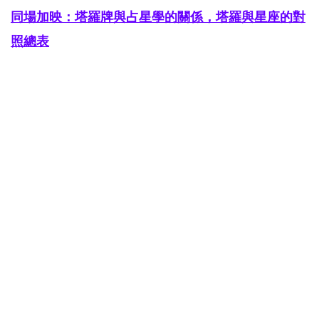
同場加映：塔羅牌與占星學的關係，塔羅與星座的對
照總表