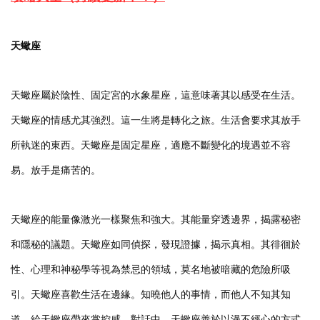
天蠍座
天蠍座屬於陰性、固定宮的水象星座，這意味著其以感受在生活。
天蠍座的情感尤其強烈。這一生將是轉化之旅。生活會要求其放手
所執迷的東西。天蠍座是固定星座，適應不斷變化的境遇並不容
易。放手是痛苦的。
天蠍座的能量像激光一樣聚焦和強大。其能量穿透邊界，揭露秘密
和隱秘的議題。天蠍座如同偵探，發現證據，揭示真相。其徘徊於
性、心理和神秘學等視為禁忌的領域，莫名地被暗藏的危險所吸
引。天蠍座喜歡生活在邊緣。知曉他人的事情，而他人不知其知
道，給天蠍座帶來掌控感。對話中，天蠍座善於以漫不經心的方式