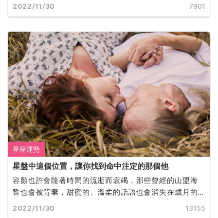
盤中的位置決定了我們是誰，以及我們此生的目標。火
2022/11/30
7901
星同時也是富足的，它所佔據的任何星座和宮位，都會
為我們提供完成目標所必需的動機和行動力。
星座運勢
星盤中這個位置，讓你找到命中注定的那個他
容顏也許會隨著時間的流逝而衰竭，那些曾經的山盟海
誓也會被背棄，甜蜜的、溫柔的話語也會消失在歲月的
軌道裡，而誰才是你真正的靈魂伴侶呢？
2022/11/30
13155