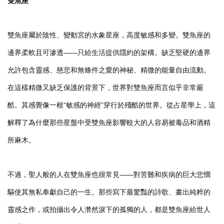
雙魚座
雙魚座屬於陰性、變動宮的水象星座，高度敏感和多變。雙魚座的
邊界柔軟且可滲透——只給生活提供隱約的架構。缺乏堅硬的邊界
允許包含靈感、慈悲和無條件之愛的神秘、精微的能量自由流動。
在這樣精微又缺乏保護的背景下，世界對雙魚座而言似乎非常嚴
酷。其感覺像一根“敏感的神經”穿行於殘酷的世界。從占星學上，這
解釋了為什麼那些星盤中受雙魚座影響較大的人容易被毒品和酒精
所麻木。
不過，聖人般的人在雙魚座也很常見——對苦難和疾病的巨大悲憫
驅使其無私奉獻自己的一生。那些寫下最驚豔的詩歌、畫出純粹的
靈感之作，或拍攝出令人潸然淚下的孤獨的人，都是雙魚座給世人