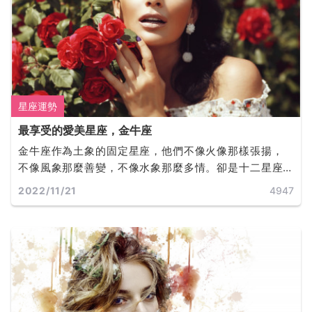
星座運勢
最享受的愛美星座，金牛座
金牛座作為土象的固定星座，他們不像火像那樣張揚，
不像風象那麼善變，不像水象那麼多情。卻是十二星座
中最有品味的星座。他們活的十分驕傲又十分務實，愛
2022/11/21
4947
亂想、愛糾結、愛金錢、還超級倔強！