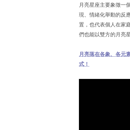
月亮星座主要象徵一
現、情緒化舉動的反
置，也代表個人在家
們也能以雙方的月亮
月亮落在各象、各元
式！