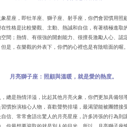
火象星座，即牡羊座、獅子座、射手座，你們會習慣用照
潛在性格是比較樂觀、主動、熱誠和自信，有著積極進取
的空間；熱情、有很強的開創能力、很擅長激勵人心、認
。但是，在樂觀的外表下，你們的心裡也是有陰暗面的喔
月亮獅子座：照顧與溫暖，就是愛的熱度。
人，總是熱情洋溢，比起其他月亮火象，你們更加具備領
是習慣扮演核心人物，喜歡聲勢排場，最渴望能被團體接
級自信、常常會語出驚人的月亮星座，許多誇張的行為則
力。你最想要迎取的就是別人的目光，所以，月亮獅子座