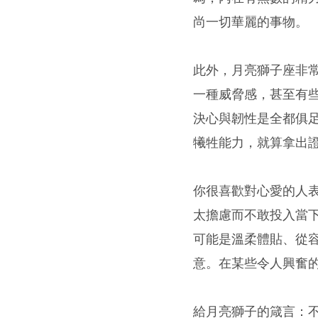
尚一切華麗的事物。
此外，月亮獅子座非
一種威脅感，甚至有
決心與韌性是全都俱
犧牲能力，就算拿出
你很喜歡對心愛的人
太擔慮而不敢投入當
可能是溫柔體貼、從
意。在某些令人興奮
給月亮獅子的箴言：