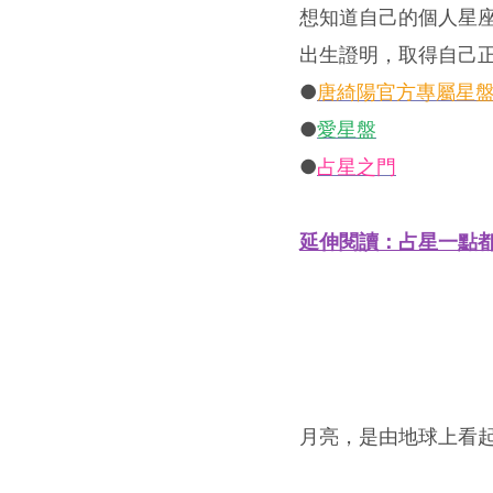
想知道自己的個人星
出生證明，取得自己
●
唐綺陽官方專屬星
●
愛星盤
●
占星之門
延伸閱讀：占星一點
月亮，是由地球上看