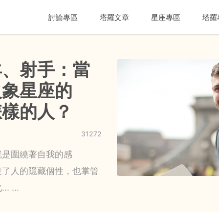
討論專區
塔羅文章
星座專區
塔羅
羊、射手：當
火象星座的
怎樣的人？
31272
就是圍繞著自我的感
表了人的隱藏個性，也掌管
 ...