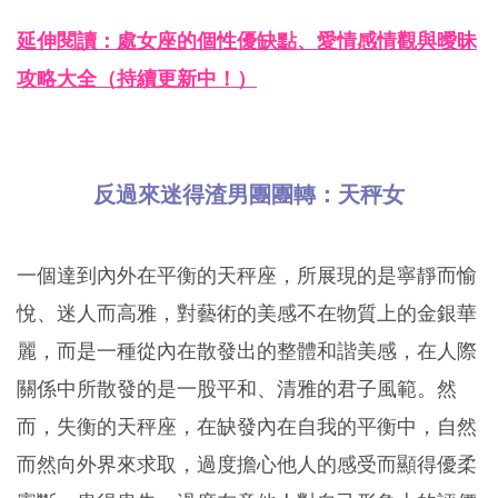
延伸閱讀：處女座的個性優缺點、愛情感情觀與曖昧
攻略大全（持續更新中！）
反過來迷得渣男團團轉：天秤女
一個達到內外在平衡的天秤座，所展現的是寧靜而愉
悅、迷人而高雅，對藝術的美感不在物質上的金銀華
麗，而是一種從內在散發出的整體和諧美感，在人際
關係中所散發的是一股平和、清雅的君子風範。然
而，失衡的天秤座，在缺發內在自我的平衡中，自然
而然向外界來求取，過度擔心他人的感受而顯得優柔