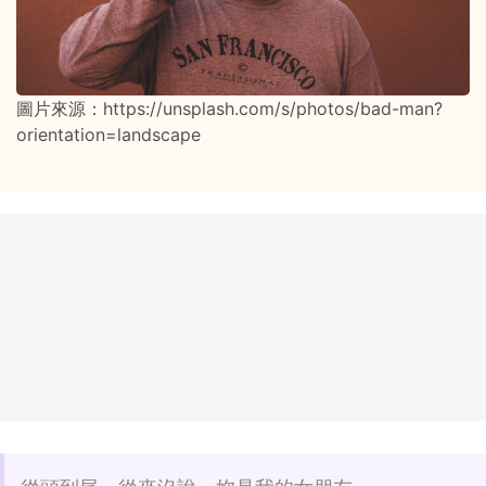
圖片來源：https://unsplash.com/s/photos/bad-man?
orientation=landscape