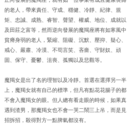
的老人，帶來責任、守成、穩健、冷靜、紀律、規
矩、忠誠、成熟、睿智、聲望、權威、地位、成就以
及田莊之富等，然而逆向發展的魔羯座將有如寒風中
貧瘠身弱的老人，緊縮、阻礙、沉默、壓抑、疑心、
戒心、嚴肅、冷漠、不苟言笑、吝嗇、守財奴、頑
固、保守、憂鬱、沮喪、孤獨以及悲觀等。
魔羯女是出了名的理智以及冷靜。首選在選擇另一半
上，魔羯女就有自己的標準，但凡有點花花腸子的都
不會入魔羯女的眼。但人總有看走眼的時候，如果真
遇到渣男，那魔羯女也不會一哭二鬧三上吊，而是見
招拆招，殺得對方一點脾氣都沒有。