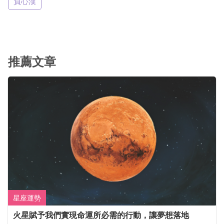
負心漢
推薦文章
星座運勢
火星賦予我們實現命運所必需的行動，讓夢想落地