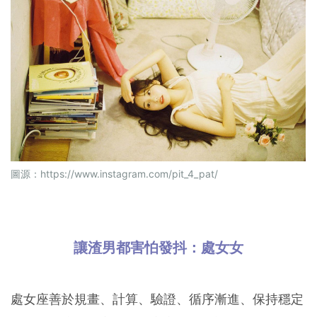
圖源：
https://www.instagram.com/pit_4_pat/
讓渣男都害怕發抖：處女女
處女座善於規畫、計算、驗證、循序漸進、保持穩定