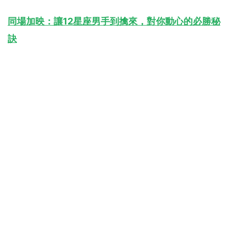
同場加映：讓12星座男手到擒來，對你動心的必勝秘
訣