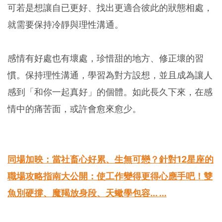
可若是想讓自已更好、找出更適合彼此的狀態相處，
就需要保持冷靜與理性溝通。
感情有好處也有壞處，珍惜甜的地方、修正壞的習
慣。保持理性溝通，學習為對方設想，並且成為讓人
感到「和你一起真好」的個體。如此長久下來，在感
情中的痛苦面，或許會愈來愈少。
同場加映：當社畜心好累、生無可戀？針對12星座的
職場攻略指南大公開：使工作變得更得心應手吧！雙
魚別硬撐、魔羯放身段、天蠍學包容... ...