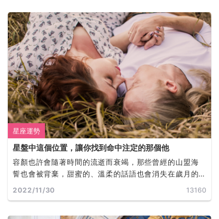
為我們提供完成目標所必需的動機和行動力。
星座運勢
星盤中這個位置，讓你找到命中注定的那個他
容顏也許會隨著時間的流逝而衰竭，那些曾經的山盟海
誓也會被背棄，甜蜜的、溫柔的話語也會消失在歲月的
軌道裡，而誰才是你真正的靈魂伴侶呢？
2022/11/30
13160