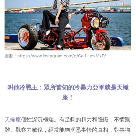
圖源：
https://www.instagram.com/p/Cei1-ucvMxD/
叫他冷戰王：眾所皆知的冷暴力亞軍就是天蠍
座！
天蠍座
個性深沉極端。有足夠的精力和膽識，不懼艱
難。觀察力敏銳，經常能夠洞悉事情的真相，對事物