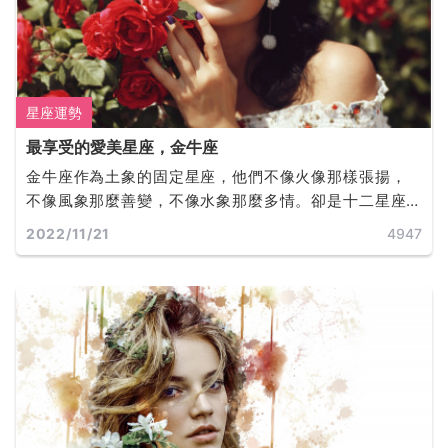
星座運勢
最享受的愛美星座，金牛座
金牛座作為土象的固定星座，他們不像火像那樣張揚，
不像風象那麼善變，不像水象那麼多情。卻是十二星座
中最有品味的星座。他們活的十分驕傲又十分務實，愛
2022/11/21
4947
亂想、愛糾結、愛金錢、還超級倔強！