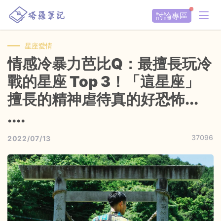
討論專區
星座愛情
情感冷暴力芭比Q：最擅長玩冷
戰的星座 Top 3！「這星座」
擅長的精神虐待真的好恐怖...
....
37096
2022/07/13