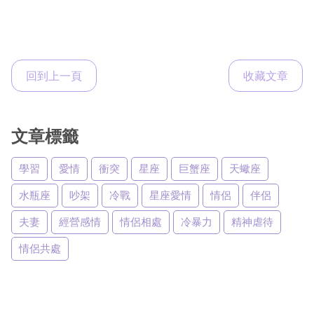
回到上一頁
收藏文章
文章標籤
學習
愛情
衝突
星座
巨蟹座
天蠍座
水瓶座
吵架
冷戰
星座愛情
情侶
伴侶
夫妻
經營感情
情侶相處
冷暴力
精神虐待
情侶共處