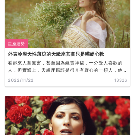
星座運勢
外表冷漠天性薄涼的天蠍座其實只是嘴硬心軟
看起來人畜無害，甚至因為氣質神秘，十分受人喜歡的
人，但實際上，天蠍座應該是很具有野心的一類人，他
們也確實是可以為了自己的事業做出很多犧牲，與其他
2022/11/22
13326
一些意想不到的事情。