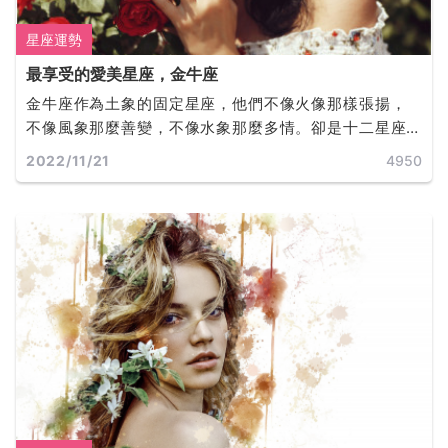
星座運勢
最享受的愛美星座，金牛座
金牛座作為土象的固定星座，他們不像火像那樣張揚，
不像風象那麼善變，不像水象那麼多情。卻是十二星座
中最有品味的星座。他們活的十分驕傲又十分務實，愛
2022/11/21
4950
亂想、愛糾結、愛金錢、還超級倔強！