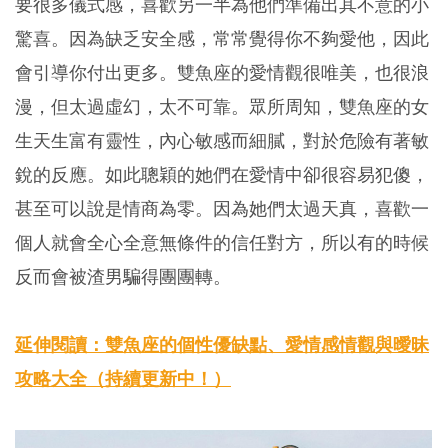
要很多儀式感，喜歡另一半為他們準備出其不意的小
驚喜。因為缺乏安全感，常常覺得你不夠愛他，因此
會引導你付出更多。雙魚座的愛情觀很唯美，也很浪
漫，但太過虛幻，太不可靠。眾所周知，雙魚座的女
生天生富有靈性，內心敏感而細膩，對於危險有著敏
銳的反應。如此聰穎的她們在愛情中卻很容易犯傻，
甚至可以說是情商為零。因為她們太過天真，喜歡一
個人就會全心全意無條件的信任對方，所以有的時候
反而會被渣男騙得團團轉。
延伸閱讀：雙魚座的個性優缺點、愛情感情觀與曖昧
攻略大全（持續更新中！）