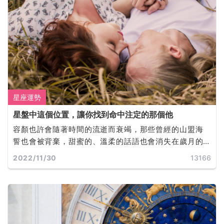
星座運勢
星盤中這個位置，讓你找到命中注定的那個他
容顏也許會隨著時間的流逝而衰竭，那些曾經的山盟海
誓也會被背棄，甜蜜的、溫柔的話語也會消失在歲月的
軌道裡，而誰才是你真正的靈魂伴侶呢？
2022/11/30
13166