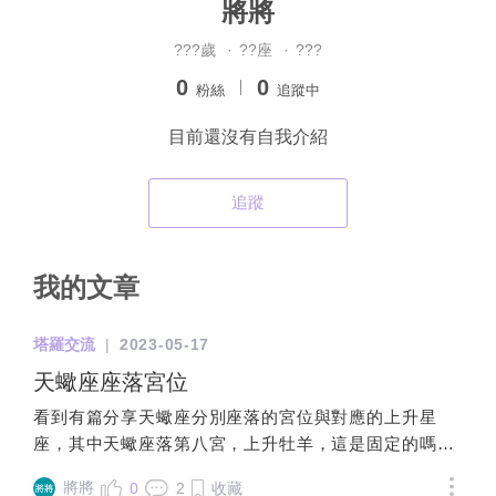
將將
???歲
·
??座
·
???
0
0
粉絲
追蹤中
目前還沒有自我介紹
追蹤
我的文章
塔羅交流
|
2023-05-17
天蠍座座落宮位
看到有篇分享天蠍座分別座落的宮位與對應的上升星
座，其中天蠍座落第八宮，上升牡羊，這是固定的嗎？
因為我的官方星盤顯示月亮天蠍上升牡羊，月亮是座落
將將
0
2
收藏