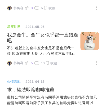
病，還是小孩住院，都需要有其他力量來
了」、「你是誰？誰介紹的？我要怎麼相信你？」、
騙，繞道而行，就走不進黃金閣，只能不
盡最大努力幫助我更好的解讀內心與未來
問一下為什麼呢@@雖然我還沒有談過戀愛但一直有想
支援。我沒有娘家、婆家，所以我找了可
「你們是誰先主動的？」、「怎麼在一起的？」、「我
斷在人間低階二元對立不斷徘徊。所以
林婉容
3
6
收藏
至於聖杯侍從，我不曉得 怎麼去解讀它在
要個穩定的感情然後順順的生活下去喔順帶一提我的金
以一路維持到小學的保母幫忙，而這位保
現在在他家妳知道嗎？」、「你不是這個月第一個跟我
呀、最近每當菓子又問狒狒：這次的愛情
開牌儀式中的象徵 想聽聽各位的意見與建
星在天秤請大家告訴我為什麼～m(._.)m謝謝～
母一家都很開朗，不只孩子的事情，很多
說類似事情的人」事後與Ｃ聯繫上才得知，原來J和C已
是不是真的呢？是真命天子嗎？這個人會
議，謝謝
狀況她們也幫我拿主意，這樣的相聚不是
經交往六年，今年二月份剛求完婚，預計明年一月要登
騙我嗎？跟我好不好？其實這些來找菓子
星座世界
|
2021-05-05
偶然，我們換過好幾個保母，才終於碰上
記。驚覺J從兩年前當業務時，就表示自己單身，當時
的都是符合來考驗他的老師資格，但是微
我是金牛。金牛女似乎都一直錯過
她們，所以，如果確定要單親又沒有娘家
也和車廠的人曖昧不明，不了了之後繼續打著單身狀
小差距在於難以言喻的天啟；每次菓子發
吧... ...
支援，一定要有這樣的堅持，去遇見願意
態，二月份下南部透過L的介紹認識我，這個時間重疊
問的時候，狒狒總是想搔癢自己腋下，拍
跟妳配合，一起幫忙照顧孩子長大的夥
序列，堪比超時空旅人。給了C一些證據和說明我們婊
拍紅屁股跳開，因為呀，狒狒看到了天空
不知道版上的金牛座女生是不是也跟我一
伴。💐3、生父認領前，先想一想。💐首
姐妹間的共用關係後（對，就是室內拖鞋共用），直白
天象在菓子星盤映照的劇情，看到了土星
樣 因為觀察期太長 太小心翼翼不敢主動丟
先，「生父認領」是認領，不是認養，這
的說你們的事自己解決，老娘人生不需要與這種垃圾有
在菓子身上悄悄然的因材施教了！但狒狒
球 導致跟喜歡的男生已經到了曖昧期 卻沒
是專屬生父的權利，一經認領就不能撤
林婉容
5
10
收藏
瓜葛，有時間在乎誰先主動，不如想一下交往六年、付
不能說破，即使那個劇情一五一十的和菓
辦法更進一步 對不起 我們只是比較不擅長
銷，除非能證明他不是生父。認領不是一
出那麼多，男友怎麼在外面宣稱自己單身，到底怎麼看
子說了，土星老師也不會讓他平白無故簡
表達自己的感情 因為曖昧裡有太多太多讓
出生就得辦，不用急於一時，先看完下面
待你們的關係。C在電話那頭蠻崩潰的，不斷描述自己
單的學會，他的土星老師必定在他今世金
我們不安的不確定 對不起 不是我們總是一
的狀況再行考量，而，除了男方自願認領
六年間怎麼付出，包含照顧J的生活起居，就算遠距也
心情園地
|
2021-04-15
星關係這一刻、這個流年真真切切的學
副愛理不理的樣子 是因為我們不知道在這
外，女方日後可以隨時提告，讓男方「強
會寄日用品下來給他、下南部找J時會幫忙打掃房間、
會，以至於骨頭裡那份執迷不悟，都將在
樣的關係裡 我對你的回應是否恰當 會不會
求，罐裝即溶咖啡推薦
制認領」孩子。（若日後如果妳決定與生
擔心J工作不穩還會每個月提供金援……。處理完後終
這次的2021年好好學習。唯有能告訴菓子
只是我一個人的一廂情願？ 牛女的躊躇 不
父結婚，在法律上，孩子就自動「準
礙於公司關係平常沒有時間手沖用濾掛的也很不方便只
於有時間看J傳來的訊息，血噴三千丈。「不能回南部
的是，希望菓子能真切學會怎麼看得懂膺
敢說100% 至少有80% 都是因為他們看不
正」）辦理「生父認領」後，在法律上，
能暫時喝即溶前陣子買了雀巢的咖啡覺得味道還可以也
再說嗎？」（這跟北部南部有關係嗎？？？）「我們就
品，但首先，並最快的方法就是——菓子
清你是否能給她足夠的安全感 對於牛女 也