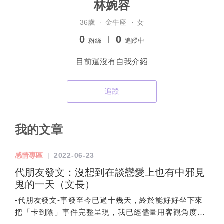
林婉容
36歲
·
金牛座
·
女
0
0
粉絲
追蹤中
目前還沒有自我介紹
追蹤
我的文章
感情專區
|
2022-06-23
代朋友發文：沒想到在談戀愛上也有中邪見
鬼的一天（文長）
-代朋友發文-事發至今已過十幾天，終於能好好坐下來
把「卡到陰」事件完整呈現，我已經儘量用客觀角度說