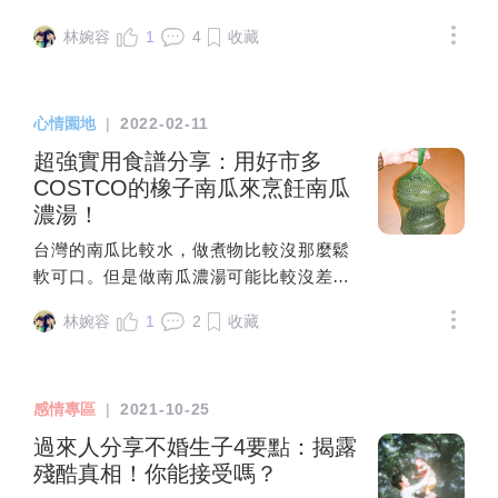
應！！！
客氣，把自己包裝成無害的陽光男。大概今年2月份時
當時得到的未來三個月結果都是不好的 要我不要與對方
透過朋友介紹認識，曖昧一個多月，相處與互動感覺都
林婉容
1
4
收藏
聯繫 對方的思緒很混亂 所以我斷了塔羅四五個月 直到
挺好的，加上相信L的眼光，與J約於4月份左右確定對
某一天突然有個聲音叫我再去算一次！ 這一次結果是讓
彼此的心意，且是以「想跟彼此進入穩定交往關係」的
我抱有希望去與對方聯繫的 今天不會分享我算了哪幾間
認知交往。J不是太主動的人，自述從以前到現在的每
心情園地
|
2022-02-11
因為所有我算的 1.對方對我的想法 2.聯繫後的結果 3.
段戀愛都是遠距離居多，所以習慣分隔兩地的相處，多
未來三個月的發展我用不同方式問 每一間答案幾乎大同
超強實用食譜分享：用好市多
數時間會把自己的生活自律的安排好，教書、下班後重
小異！ 1.對方有在思考，身邊目前沒有別人 2.被動狀態
COSTCO的橡子南瓜來烹飪南瓜
訓、游泳、跑步等，也因為生活習慣單純，不喜歡社
需要我主動聯繫 3.聯繫後可以慢慢有進展的機會 就在今
濃湯！
交，所以下班跟運動完後多待在家。而我在進入交往關
天我按照自己的心聯繫對方 出現在他面前 得知了他已
係前已單身一段時間，習慣安排好自有生活，加上沒預
台灣的南瓜比較水，做煮物比較沒那麼鬆
經有對象了 所有我算的結果每一間全部翻盤！ 也許是
料到會有交往對象的出現，所以平常日多也忙碌。在此
軟可口。但是做南瓜濃湯可能比較沒差。
我潛意識太強烈？也或許塔羅就是要讓我徹底死心 不過
狀況下，我們一周至少會見1-2次面，其餘時候則是訊
我還在尋找好吃的南瓜，在上次逛
這樣也好 以後不會想再依賴塔羅 不是塔羅不好 在你需
林婉容
1
2
收藏
息、視訊聯繫。J是版上你各位評斷為*特立獨行跟*自有
COSTCO時，發現有美國進口的「橡子南
要指引的時候可能會有幫助 不過我想最先該做的應該是
一套邏輯的水瓶座，也因我水瓶座好友算是遍地開花
瓜」(Acorn Squash)，圓錐狀還挺可愛
先好好愛自己～
（走個五步會踢到一隻的那種），相處時多讓他們照自
的。很好奇它的口感為何，所以就買了一
感情專區
|
2021-10-25
己的步調過生活，彼此也相處良好。初次察覺J在交往
串回家試看看(2顆總共126塊錢)。結果一
時有異狀，大概是發現他有另一個IG帳號開始，他得知
切開顏色好像黃色的地瓜，讓我有些失
過來人分享不婚生子4要點：揭露
我發現帳號後果斷把我封鎖，為此我們做了多次來回的
望，雖然橫剖面還挺可愛，像一朵小花。
殘酷真相！你能接受嗎？
溝通，到底是在「封鎖個屁R」，後續J解除封鎖、給出
把籽挖掉，整個丟到電鍋裡面去蒸熟，結