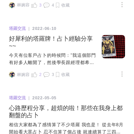
明，但難避免還是有膨湃的內心OS跑出來，請見諒。
林婉容
3
4
收藏
會說卡到陰，真的是覺得人比鬼還要可怕。奉勸各位朋
友，逢九真的要低調低調再低調、謙卑謙卑再謙卑，覺
得人生會遇到這瞎男就是因為有慶祝29歲生日（踢公
塔羅交流
|
2022-06-10
北，我知道錯了）。好的，廢話一堆後，正文開始。
——————角色介紹－J-本文男主S-我本人L-共同朋
好犀利的塔羅牌！占卜經驗分享
友(苦主1號)C-被消失的女苦主和J的認識挺俗套的，是
~~
共同朋友L介紹。J 曾在進口車商當過銷售業務，於此同
今天有位客戶占卜的時候問："我這個部門
時認識L，兩人認識至今約略2年，據各自說法都是「和
有好多人離開了，然後學長跟經理都希望
對方關係不錯的朋友」，包含L開店時，J還去店裡幫忙
我一定要留下來幫忙，他們很需要我。我
打工、外送；公事上互相照顧、私底下也保持聯絡。我
林婉容
2
3
收藏
該不該為的人情留下來？可是我想去其他
和L則是唸書時期認識，到現在也認識5年多，彼此個性
地方闖闖，還是我要離職？" 抽牌的時候，
很相像，雖然畢業後各奔東西，但每次見面總一見如
牌回答他："留不住你是公司的問題，不是
故。J在年初時提到將到南部某男校擔任代理體育教
塔羅交流
|
2022-05-05
你的問題，你不用自責。然後大家留你下
師，加上閒聊之餘表示自己依舊單身，L想到在南部工
來、是為了滿足他們自己的慾望，那有誰
心路歷程分享，超煩的啦！那些在我身上都
作的我，自述覺得我們應該型會合（事實證明-合個
滿足你的慾望？你留下來、可以是為了
翻盤的占卜
鬼），就告知J與我要將彼此介紹給對方。美醜雖是個
錢、為了想學東西、為了任何你想要的理
人主觀，但J外型算是世俗眼光裡搶眼的類型，身高
相信大家都為了感情算了不少塔羅 我也是！ 從去年8月
由，但就是不要為了人情。" !!! 好犀利的回
190、身形勻稱、愛好運動、外型打理整齊乾淨，待人
開始看大眾占卜 忍不住算了個占後 就連續算了三四間