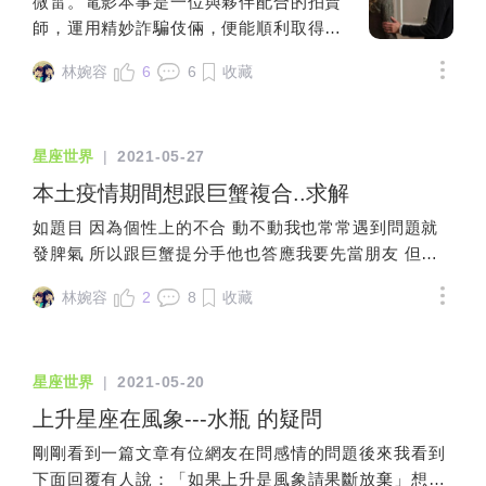
訪，後續則表示「還不是時候、而且你家人如果問我在
微雷。電影本事是一位與夥伴配合的拍賣
開牌結果分析(英文找不到相關資料) 開牌
分享給妳！🌸1、 足夠的經濟能力🌸不只有
做什麼工作，我說代理教師，之後要考正式，但不知道
師，運用精妙詐騙伎倆，便能順利取得珍
不考慮正逆位，分別看第一張大小阿爾卡
工作，還要有足夠的存款，因為產後到孩
在哪裡，這樣家人也不會安心吧！」信任是相處關係的
貴仕女名畫。其後出乎意料，夥伴們為他
那牌 大阿爾卡納的倒吊人結果是： "如果
子上小學前，會有很多很多讓妳暫時無法
林婉容
6
6
收藏
基石，竟然選擇了與對方進入交往關係，當然就是在每
量身打造設計的一個詐欺之愛，設定了假
你抽出了「倒吊者」牌，代表你的牌是一
工作的狀況，像是孩子生病、孩子沒人
次的相處中不斷累積信任，日子也算是相安無事過了一
的精美愛情套路，騙走了他所有珍貴藝術
個奉獻者 因而它很自然地會將其所有的能
顧，這些突發事件多到讓人難以想像。妳
個多月半，雖然沒有青春戀愛時的粉紅泡泡，但至少內
收藏，騙徒們留下一句話「所有膺品都有
量，毫無保留地貢獻給你你和它的溝通，
必須要有覺悟，斷斷續續的收入與存款，
在心中的重量是加成的，對於邁入輕熟階段的自己，也
星座世界
|
2021-05-27
其真實的一面」。最近深陷感情挫折老是
最好選擇在寧靜的夜晚，當你一個人獨處
足夠支付妳與孩子的所有開銷，如果不是
算是能適應這樣的互動模式，甚至也打算著手嘗試未來
被騙的菓子問狒狒：宇宙讓我們做這麼多
本土疫情期間想跟巨蟹複合..求解
的時候 放一曲輕柔空靈的新時代音樂，點
住自家房子，還要考慮租金等等問題，絕
會進入的遠距關係。直至連假的某個凌晨，好友傳來的
功課，到底要我們成為怎樣的人？狒狒想
一盞柔和溫馨的精油燭燈 然後慢慢地開始
不是只有餐費跟奶粉錢。🌷2、讓媽媽喘息
如題目 因為個性上的不合 動不動我也常常遇到問題就
訊息「欸S，你去看一下IG私訊」，大約是一點多吧，
到一個人，剛抵達地球所碰到的一個人
洗牌，讓它在你的手指之間緩緩地轉動 這
的支援力量～🌷相信我，當上單親媽媽以
發脾氣 所以跟巨蟹提分手他也答應我要先當朋友 但總
詳細時間不太記得了，只知道夜色跟心一樣沉重。一張
類。他是狒狒正在學習跟人類相處時，所
會加強你和它的能量，也能平靜你的心緒
後，原本身體狀況正常，都可能操成不正
覺得回應都冷冷的 疫情的關係也只能在家不能約出門我
張的合照，甚至在520時還有上傳影片，我……撞男友
遇到的眾多人類之一。（至於狒狒與菓子#
當你需要一個安靜的空間來思考一些事情
林婉容
2
8
收藏
常。如果有娘家幫忙，就跟娘家求助吧，
該怎麼辦？
了？好像有意外但又不太意外，過往覺得疑惑但疑似合
遇見彼此的故事，留待以後再說。）那個
但是你的情緒太過浮躁，或是環境太過吵
這不是叫妳生了孩子就不負責任，我們還
理的理由瞬間都串連起來，接受這個消息後，覺得需要
人為了自己不受傷不被騙，學會所有欺騙
雜時 你可以將代表牌放在身邊，它可以安
是得拼命工作賺錢，並且注意孩子生活與
向當事人C說一聲，找到了Ｃ的聯絡方式，傳訊息給
人的招數只為了自己不要上當受騙，小聰
撫你的情緒 並在你的身邊形成一種保護
星座世界
|
2021-05-20
教養。我指的情況是，小朋友無法跟妳一
她。隔天早上，回北部準備考試的J一如往常的傳訊息
明的以為這樣就不會受傷難過、安全過關
膜，讓你的心緒不易受外在環境的干擾"想
起工作，必須有人幫忙顧孩子，而小朋友
上升星座在風象---水瓶 的疑問
關心我，一切平凡到像甚麼事都沒發生，直至電話端先
下莊。但最後其實他來這個世界，什麼都
請教各位要如何解讀這個說法中所謂牌
上學後，需要有人接送孩子，張羅小朋友
後響起Ｃ的網路電話及J的語音來電，氣急敗壞的質疑
沒有學會。因為他要學的課題在星盤上卻
的"奉獻"? 自己的理解是結合倒吊人本來
剛剛看到一篇文章有位網友在問感情的問題後來我看到
吃飯，或是生病的時候，不管是媽媽生
「所以你要跟我說什麼？」、「對啊，我們交往很久
必須透過騙局來學會道理，永遠不去被
的"犧牲、占卜、預言"屬性 代表這副牌能
下面回覆有人說：「如果上升是風象請果斷放棄」想請