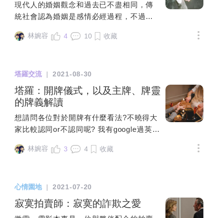
現代人的婚姻觀念和過去已不盡相同，傳
一套合理說詞（過於瑣碎，就先不多說），此事件之於
果出來還真像是地瓜，口味也是!整個很濕
統社會認為婚姻是感情必經過程，不過現
我們兩個在最後的共識即是「專心營造在此關係的信任
潤，又只能把它拿來做濃湯了做濃湯的方
不少不婚主義者卻反其道而行，願意和另
厚度」。有次去J家，進門看到雙女性拖鞋，正好奇要
式百百種，有人會加洋蔥、西洋芹、紅蘿
林婉容
4
10
收藏
一半生小孩，但不願意被婚姻綁住。 當女
開口詢問，J：「來，我為你準備了拖鞋，你穿看看尺
蔔、馬鈴薯...等等，也有加少許咖哩粉提味
性在沒有婚姻關係的狀態中生下小孩，這
寸適不適合」當下蠻暖心的，覺得有被規劃進共同關
的。我這次是做最簡單的，放到果汁機加
個行為稱作「未婚生子」，而這個孩子在
係，同時也小小疑惑，因為我認識的J好像沒有主動成
牛奶打成泥之後煮滾。加上高湯塊提升風
塔羅交流
|
2021-08-30
法律上則被視為「非婚生子女」。未婚生
這樣，但因為每次的說法都算合情合理，所以也抱持相
味。再把煎過的培根放進去就大功告成啦!!
子的原因可能有很多種：意外有了、交往
塔羅：開牌儀式，以及主牌、牌靈
信但觀望的態度。包含初期到他家時貼心的生出隱形眼
時懷孕但後來分手或沒結婚，或者對方是
的牌義解讀
鏡藥水、眼鏡盒、卸妝棉等物品，說法大概是：「不要
有婦之夫，自己無意間成了帶球跑的小
看我這樣，我有時也很愛漂亮的，會想要戴一些比較花
想請問各位對於開牌有什麼看法?不曉得大
三，無論如何，孩子生了就要登記！即便
俏的隱眼」、「有時下班感覺臉很髒阿，就會想卸妝，
家比較認同or不認同呢? 我有google過英文
未婚生子登記也是必要程序。現在不少女
但不常用」、「你看這包就是我太久沒用，都乾了，我
關鍵字 似乎國外沒有在開牌的，反而注重
性選擇「不婚生子」，相較於偷嘗禁果的
拆一個新的給你用」交往過程中除了分享生活經驗、情
林婉容
3
4
收藏
清除牌上的多餘能量 不像有些中文教程甚
未婚小媽媽，她們大都成熟自主，在婚姻
緒支持和價值觀外，J也會分享自己跟家人的相處狀
至要準備四元素的東西做開牌儀式那麼搞
的十字路口，也許因為畏懼婆媳關係，或
況，自述跟家人關係緊密，所以從南部回北部家時多半
剛 有點懷疑開牌儀式是中國人搞出來的= =
認為良人不可靠等等因素，就算懷了孕也
時間都在陪家人、不好視訊（因為家裡人多，視訊會害
心情園地
|
2021-07-20
我自己是新手，還是乖乖做一遍(̿▀̿ ̿Ĺ̯̿̿▀̿ ̿)̄ 依
不願意被婚約束縛，寧願辛苦一點，也不
羞）或是少回訊息等；也會好奇我是否有將久違進入戀
序抽到逆位聖杯侍從、逆位寶劍二、正位
寂寞拍賣師：寂寞的詐欺之愛
想擔負婚後可能衍生出的一堆麻煩事。如
愛關係的事情告知家人，包含某次突然說想來家裡拜
寶劍騎士、正位倒吊人以我蒐集到的中文
果妳也打算不結婚生小孩，有幾件事想要