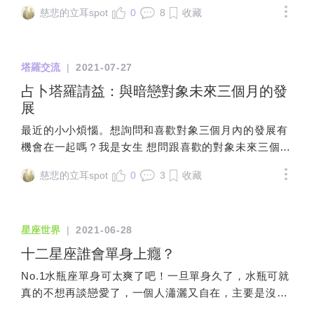
且解讀沒有一定公式，因此最好對每一張
量，所以不准你在此問？或是得找附近哪
星座，也是這種恆星星座，但他們並不是
慈悲的立耳spot
0
8
收藏
正位牌深入瞭解後，再延伸擴充。建議初
家大廟請示，挑出幾家廟，以擲筊，讓神
真的占星黃道12星座，他們只是2000年
學者，可以先從全都用正位開始，避免一
選這都暗埋伏筆，有隱藏性大問題說不
前，剛好在那12個宮位的恆星，被天文學
下練習逆位就直接套入「相反」的公式。
定，上述四大類都有喔若是宗教信仰問
家、占星家當成那個宮位的稱呼。經過
塔羅交流
|
2021-07-27
題？補一個確認筊問這題，例如有鬼，得
2000年後，因為歲差運動，恆星的12星座
占卜塔羅請益：與暗戀對象未來三個月的發
找大廟之神，就能處理後承租。或者，你
已經往前離開占星的12星座，而恆星12星
展
常拜之廟是哪家要你回去找，得有堅定信
座本身也不具有占星上12星座的特質。所
仰不要四處亂拜。也可能讓你知道，還有
以印度占星使用恆星星座，那就不能套用
最近的小小煩惱。想詢問和喜歡對象三個月內的發展有
哪家廟的神明也願意幫你。又或者要你回
占星12星座的特質去分析，因為他們的能
機會在一起嗎？我是女生 想問跟喜歡的對象未來三個月
去找家神問，讓你知道你家家神也是你的
量來源根本完全不同。很簡單的破解，如
是否有機會交往？我住台灣 對方在外國 遠距🤫對方是
靠山。甚至又或者父母是基督家，得要你
慈悲的立耳spot
0
3
收藏
果恆星星座會對人類有某種強烈的影響，
朋友的朋友寶劍侍者逆位 聖杯王牌正位 寶劍騎士正位
尊重父母信仰，又或者是你發問心態不
那應該88個星座都會有，而不是只有這12
權杖二正位 聖杯侍者逆位-----------謝謝各位了'
對，不值得神回答你(問好玩的，最後還是
個星座。更何況黃道帶上，至少有15個恆
自己做主)各種可能性各擲一筊確認，確認
星座世界
|
2021-06-28
星星座跨越，為何只說12星座？這就是刻
後，再請示能否通融你在此繼續請示，聽
舟求劍，但舟已前行，自然不是以舟上的
十二星座誰會單身上癮？
該廟神明的指揮牽涉善惡因果報應的問
刻痕可以找到掉在海裡的劍。恆星星座是
題？補一個確認筊問這題，應該繼續請示
No.1水瓶座單身可太爽了吧！一旦單身久了，水瓶可就
舟，12星座則是大海的真正位置。PS：光
哪一類跟何有關善惡因果報應？准你問才
真的不想再談戀愛了，一個人瀟灑又自在，主要是沒人
電效應是愛因斯坦獲得諾貝爾物理獎的學
繼續問，若不准你續問，已經很強的暗示
管啊，想幹嘛幹嘛，想去哪去哪，沒人嫌棄、沒人逼