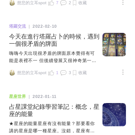
乾淨嗎？''然後他啥都沒說 直接把洗手乳拿出來無奈的
慈悲的立耳spot
7
2
收藏
把「#當看不懂牌陣時」的實戰心得與大家
笑說：北七哦！這是洗臉的= =你一直唸我亂洗臉 所以
分享。--------------①從最看得懂的那張牌
我直接去買一罐三合一啊 比較方便咩 好哦直接大誤會
下手有時候一個牌陣攤開來花花綠綠，一
🤣🤣🤣跟男友同居的日子雖然被惹怒的時間佔大部分不
塔羅交流
|
2022-02-10
時間難以串連，只能在牌組前一陣沉默。
過還是有甜蜜的小小片段有爭吵有笑聲才算是一個生活
此時可以從自己最看得懂的那張牌切入，
今天在進行塔羅占卜的時候，遇到
我們目前也在為生活習慣的不同努力磨合中相信只要好
通常會發現說完一張後，另幾張的寓意會
一個很矛盾的牌面
好溝通找到共識 互相包容一定也能有一個happy ending
跟著浮現。--②起手式不一定要解讀牌譯，
❤️
嗨嗨今天出現很矛盾的牌面原本覺得有可
可看元素和數字塔羅的象徵涵義非常豐
能是表裡不一 但後續發展又很神奇第一排
富，除了單張牌意，還有數字、元素，一
是問 A對B的想法如何高塔 戰車 聖杯六 權
個牌陣攤開時，可先綜觀有沒有重複出現
慈悲的立耳spot
1
3
收藏
杖一雖然第一張出現高塔牌 但給我的感覺
的數字和元素，甚至是總體的顏色，直觀
是好的 比較像是想結束現階段的關係往下
地抓出牌組給自己的印象。--③盡量別看不
一個階段發展 特別是聖杯六跟戰車 應該是
懂就補牌看不懂牌面時，盡量克制自己補
星座世界
|
2022-01-11
有認定對方的樣子 而且想快速的行動 整體
牌的衝動，桌上牌越多，只會讓思緒越混
是正向發展第二排是問A對B下一步的行動
占星課堂紀錄學習筆記：概念，星
亂。回到剛剛的1、2點，研究一下有沒有
杯五 寶劍四 月亮 權杖十這時候下一步又突
座的能量
能切入、熟悉的牌，或是先不要管牌義，
然失望？ 抽解釋牌是杯六 這有些神奇 B應
試著說說看數字和元素給自己的總體感
★星座的能量星座有沒有能量？那要看你
該是很喜歡A的 不會讓他吃閉門羹 下一步
覺。--④先練習「時間之流」、「二選一」
講的星座是哪一種星座。沒錯，星座有兩
的行動卻覺得A好像倍感壓力第三排是問接