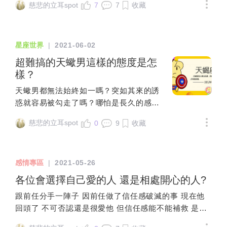
說，原意是指用高能量的光束打到金屬表
慈悲的立耳spot
7
7
收藏
了，你就謝恩完馬上撤有這個神明不想跟
迫，簡直是神仙生活，而且和任何人曖昧都OK啊。
面時，會看到電子從金屬表面脫離。這個
你說的原因或考量？補一個確認筊問這
No.2摩羯座摩羯本就不是一個需要愛情的星座，他覺得
原理是後來電腦磁碟的運作方式，用雷射
題，都確定不想跟你說了，你就謝恩完馬
自己有很多很重要的事去做，而且這些事都比談戀愛更
來改變金屬的帶電方式，形成0與1的差
星座世界
|
2021-06-02
上撤只有你自己的預設成見，和你自己的
有意義、更有趣，愛情不是必需品，摩羯沒那麼喜歡在
異，然後進行邏輯計算。恆星會發光，因
各種理由，會害到你自己至少，神明不會
愛情中體驗新生活。No.3射手座單身最大的好處就是不
超難搞的天蠍男這樣的態度是怎
此能產生一定程度的光電效應，而不發光
害你就乖乖的，聽神明的話行事，上述問
用受愛情的苦、不用負另一個人的責，一個人生活很輕
樣？
的星體則會靠重力、電磁波等量子，來進
完，還是要謝恩，謝恩完，就撤若准，就
鬆，懶一點沒人嫌棄，賺得多少不會有人指指點點，只
行更微弱的光電效應。而為何光電效應可
天蠍男都無法始終如一嗎？突如其來的誘
在當場，繼續請示下去，若笑，隨便你愛
顧著自己一個人快樂就夠了，如果身在愛情中，沒辦法
以印證占星對人類的影響，就要從下面的
惑就容易被勾走了嗎？哪怕是長久的感情
問不問或者是你很難問到你想要的結果喔
不去照顧另一個人的生活。No.4雙魚座雙魚座雖然是戀
黃道12星座說起。●●●●●●●●●第二種是黃
以及結婚了，也會不顧一切嗎？
或者是笑得很開心，真的好險，你有先來
愛腦，但他被愛情傷害過之後，他真的會愛上單身的感
道12星座，或稱黃道12宮。黃道是指地球
慈悲的立耳spot
0
9
收藏
問神明可以擲確認筊，請示一下上述，神
覺，單身的時間越久他越享受這份自在和快樂，他也知
繞行太陽的軌道痕跡，也是一年的象徵。
明為何而笑只要是允筊或笑筊，就可以正
道愛情不是必需品，只有對的愛情才值得自己去冒險，
黃道12星座所產生的差異，是人類很古老
式開始請示，能否承租？以擲筊進行與神
如果沒有遇到，那就單身到底，一個人活得更快樂，不
就發現的現象，從最基本的季節氣候變化
感情專區
|
2021-05-26
對話若允筊，狀況好，沒有太大的問題可
是嗎？No.5處女座處女座是一個很喜歡獨來獨往的星
開始，然後發現一年的某些區塊，會對人
各位會選擇自己愛的人 還是相處開心的人?
以多補一個確認筊，再次確認，是否沒有
座，雖然他偶爾會覺得孤單寂寞，但自己一個人真的會
產生不同的特徵，然後再發現黃道上五大
太大的問題？哪個房子完全沒問題？若沒
變得有效率好多，而且進步成長也會更快，有愛情影響
行星的不同運行方式，兩者交叉比對，才
跟前任分手一陣子 因前任做了信任感破滅的事 現在他
有太大問題，就很美滿了！小問題，之後
著自己，會很影響事業的發展。No.6雙子座雙子座喜歡
形成現在的占星學說。那麼，為何黃道12
回頭了 不可否認還是很愛他 但信任感能不能補救 是個
遇到，就接受忍受，知足常樂，這句話，
單身的感覺，因為沒有人能限制他，不會有人管他幾點
星座不是恆星12星座？這要從黃道12宮的
未知數 在分手這段期間，也認識了一位很棒的男孩 個