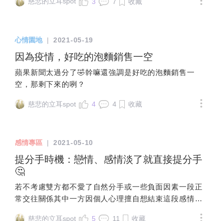
也可以來當確認筊的問題，進行請示以確
回家，不會有人查他手機，最起碼他能做一切自己想做
慈悲的立耳spot
3
7
收藏
劃分方式說起。印度的恆星占星，是把白
性興趣觀念什麼的都很相似 相處起來也是很開心 如果
認若笑筊，狀況還好，有小或中等問題，
的事，雙子是個浪漫且自由的星座，被人束縛會讓他喘
羊座的某顆星當成星座的起點，然後去劃
交往後，是不是一樣也是個未知數 想請問各位，在這種
看你要不要接受，繼續問一下問題在哪若
不過氣。No.7天蠍座只有被愛情傷害過的天蠍才會單身
分12個星座，但黃道12宮根本不是這樣定
時候 會選擇自己愛的人，但是心裡可能有疙瘩，或許需
沒筊，不准租，別緊張，先問是否有無法
上癮，心死過一次，才不會再靠近愛情，愛情美好的時
義的。黃道12宮的起點是春分點，是以黃
心情園地
|
2021-05-19
要時間來緩解 還是選擇一位全新，可能會過的很開心的
解決或忍受的很大問題若是允筊，你最好
候很讓人迷戀，但傷起人來也是要命，天蠍一旦開啟自
道與地球自轉的赤道交點定位，當太陽從
人呢????
因為疫情，好吃的泡麵銷售一空
放棄若是笑筊，有大問題但可以解決，但
我保護模式，他就不會輕易關閉。No.8白羊座白羊座喜
南方往北方移動，剛好直射地球赤道時，
以你的頭腦和思維和問題設計能力，你可
歡談戀愛，也喜歡單身，各有各的好，可是他單身久了
蘋果新聞太過分了🤣幹嘛還強調是好吃的泡麵銷售一
就是3月底的春分點，也是占星上使用的白
能用擲筊問不到或者要你去別家廟祈求同
也不至於會到上癮的地步，畢竟白羊還是更希望有個伴
空，那剩下來的咧？
羊宮頭0度。然後當太陽從北方往南方前
意協助你處理擲確認筊，請示一下上述或
陪著自己玩的，單身雖好，但哪有倆人一起玩妙啊。
進，再度跟赤道交會時，則是相隔180度的
慈悲的立耳spot
4
4
收藏
其他可能，神明為何而笑若沒筊，有可
No.9天秤座天秤座年輕的時候會很享受單身的時光，尤
秋分點，也就是9月底天秤宮頭0度的開
能，藉機要帶開話題先切開陽宅硬體，房
其在失戀之後，會好長一段時間都不去戀愛，一是需要
始。接著以30度區隔，形成上下各6個不同
東或鄰居，陽宅風水或鬼神，居住人，四
時間療傷，二是不想再吃愛情的苦，可是時間久了，他
的區塊，再以2000年前落在那些區塊的恆
個大類別問題在房子硬體？有房東或鄰居
感情專區
|
2021-05-10
還是期待愛情的，畢竟這個星座很喜歡談戀愛的。
星群，想像成一個符合12宮位特質的星座
問題？或是陽宅風水不好或鬼神問題？或
No.10獅子座獅子座雖然會享受單身的時光，但他不會
提分手時機：戀情、感情淡了就直接提分手
名稱。這個黃道的360度，跟地球公轉周期
是問題在你自己及一起居住該處的人？說
單身上癮，單身久了他就會渴望愛情，他不希望自己的
🤔
的365.25日非常接近，因此成為古代人類
不定，都有喔允筊，是確定問題在該處大
人生沒有人一起分享，他想在自己難過的時候有人可依
非常容易聯想到的占星方式，並且依此發
若不考慮雙方都不愛了自然分手或一些負面因素一段正
類別，往下設計問題繼續發問笑筊，一般
偎，開心的時候有人可干杯。No.11巨蟹座巨蟹座不希
展出更精確無誤差的曆法。如果你知道占
常交往關係其中一方因個人心理擅自想結束這段感情理
來說在此問題之下，是沾到邊，多個確認
望單身到老，所以他還是會在自己單夠了的時候找個伴
星的原理，然後還把12星座特質去套用在
由就是「感情淡了」「沒感覺」「不愛了」卻不嘗試修
筊，請示是否關鍵詞還不夠精準？關鍵詞
侶生活，一個人怎麼也過不出兩個人的煙火氣，他還是
12個恆星星座上，那就真是外行了。可是
慈悲的立耳spot
5
11
收藏