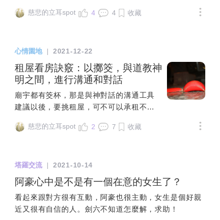
牌陣剛入門時會想擺很大的牌陣，但最後
種，各自的能量來源不同。第一種是恆星
下來一個月 整體關係會如何發展命運之輪
發現三張牌（過去、現在、未來）（問
慈悲的立耳spot
4
4
收藏
星座，也就是晚上你看天上星星，被天文
權杖四 錢幣王后 權杖六剛剛才倍感壓力 怎
題、盲點、建議）還有二擇一能解決大部
學家區分出來的至少88個星座。這是把會
麼突然就迎來勝利了呢XD太妙了因此 想請
分的問題，當然大牌陣能更為細緻，但入
發光的恆星，在一個範圍內，被人類想像
問占卜大大有沒有什麼建議或看法可以分
門者實戰時，好好用三張牌、二擇一，累
心情園地
|
2021-12-22
成某一個東西而命名。這些恆星因為是被
享 謝謝 ～
積和占卜者交流的經驗。--⑤預留一張「潛
肉眼所見，距離太陽系約4~8000光年，更
租屋看房訣竅：以擲筊，與道教神
意識」牌把整個牌組鋪開後，我會將最左
遠的恆星我們看不見，更近但沒發光、或
明之間，進行溝通和對話
邊的那一張留下來放在角落，象徵占卜者
光度不夠的恆星，我們也是看不見。那麼
的潛意識，這張不是用來解牌，而是了解
廟宇都有筊杯，那是與神對話的溝通工具
恆星星座的能量是甚麼？可以拿太陽來對
占卜者可能連自己也意識不到的心聲，對
建議以後，要挑租屋，可不可以承租不要
比，光、重力、量子波（電磁波之類的宇
此問題最深切的觀點。（最近非常容易在
光是憑藉著，自身感受、感覺、觸機、預
宙射線，因為光電效應而能夠透過光產生
慈悲的立耳spot
2
7
收藏
這位置抽到宮廷牌，象徵在這問題中，占
兆之類的以你上述租屋之事若要以擲筊，
能量交換），都是這些恆星的能量，但是
卜者最想要扮演的角色。）最後如果有需
與道教神明之間，進行溝通和對話，在擲
因為距離地球太遠太遠，根本不可能跟太
要，才會解這一張「潛意識」牌，也會看
筊請示問題上，所設計的關鍵詞，要精準
陽相提並論。更何況所謂的星座，是把一
塔羅交流
|
2021-10-14
占卜者的狀態或和與他的關係決定是否多
舉例1.因在廟中，不用問神在不在2.請問神
堆四散的恆星放在一起，他們之間的距
說，交淺言深也是蠻要不得的。-------------
明，剛去看地址在????的房子考慮要承
阿豪心中是不是有一個在意的女生了？
離，有可能比離地球還遠，因此恆星本身
-最近收到 Mary K. Greer的《#塔羅逆位
租，是否可以向您請示?若不准，問一下，
的能量，無法被統整成某種特殊性質，變
看起來跟對方很有互動，阿豪也很主動，女生是個好親
牌》的譯稿，果然是大師之作，旁徵博
是否宗教信仰問題？牽涉善惡因果報應的
成某個星座的特殊能量，更不可能在人類
近又很有自信的人。劍六不知道怎麼解，求助！
引。逆位牌絕非直接與正位牌義相反，而
問題？有這個神明不想跟你說的原因或考
身上發現確定的差異。天文學上的黃道12