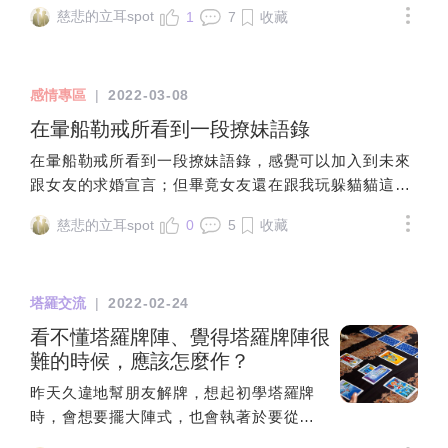
說真的一開始同居真的是幸福滿溢除了每天晚上公事不
慈悲的立耳spot
1
7
收藏
間斷以外❤️‍🔥❤️‍🔥❤️‍🔥還有一起逛Ikea買傢俱 一起逛超市夜
市 一起做菜吃早餐晚餐原本以為跟男友同居可以一直這
麼幸福浪漫沒想到住在一起一段時間後所有的不合全部
感情專區
|
2022-03-08
一一出現😮‍💨（光良說得沒錯 童話裡都是騙人的） 浪漫
美好劇情只能在電視看到 現實則是每天都為了不同的事
在暈船勒戒所看到一段撩妹語錄
情翻白眼🙄 像是男友變得很喜歡在我面前放屁💭我本身
在暈船勒戒所看到一段撩妹語錄，感覺可以加入到未來
就是對氣味很敏感的人剛開始交往他都會跑去遠遠的地
跟女友的求婚宣言；但畢竟女友還在跟我玩躲貓貓這種
方解決結果現在不管我在哪 他都會衝來我面前放屁不然
童趣的遊戲，我也是受不了她，所以這宣言內容就隨著
就是抓他的屁到我鼻子面前給我聞（這是所有男生的情
慈悲的立耳spot
0
5
收藏
我找尋她的過程中慢慢添加，以下為我的求婚宣言草
趣嗎 不太懂😅）有時候還會跟我較勁誰的屁比較臭
稿：我是一個念舊，喜歡固定的人，也喜歡固定的人。
🤦🏻‍♀️... 還有男友尿尿的時候都不會順手把馬桶蓋掀起來
喜歡一成不變的生活，或許是我懶得去適應太多，或許
每次都會把尿滴在上面害我都要先用水沖過才能上廁所
塔羅交流
|
2022-02-24
是我討厭去改變太多，也或許是我只是不能習慣沒有妳
有時候尿急真的會氣死🤬或是洗澡把地上弄的濕搭搭的
的生活。但有時，我認為我也是一個喜新厭舊的人將舊
看不懂塔羅牌陣、覺得塔羅牌陣很
沐浴乳洗髮精都沒沖乾淨害我進廁所常常都差點滑倒 最
鞋換成新鞋時，我感到無比愉悅將舊衣蛻成新衣時，我
難的時候，應該怎麼作？
後就是他很喜歡用肥皂或者沐浴乳洗臉講很多次這樣會
感到無比歡樂將手機汰換新機時，我感到無比幸福所以
傷皮膚 都說不聽（請問男生到底有多懶?!!!!!）前幾天他
昨天久違地幫朋友解牌，想起初學塔羅牌
今天我想將妳換成我的新娘，體會這人生中無比的快
終於不再拿肥皂和沐浴乳洗臉了不過他竟然換成拿洗手
時，會想要擺大陣式，也會執著於要從第
樂。
乳洗臉 看到差點昏倒🤯直接開嗆 ''洗手乳洗臉是會比較
一張解到最後一張，卻常因此卡關，今天