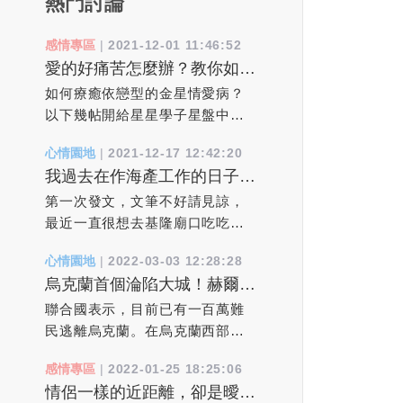
熱門討論
感情專區
|
2021-12-01 11:46:52
愛的好痛苦怎麼辦？教你如何
療癒依戀焦慮型的金星情愛病
如何療癒依戀型的金星情愛病？
以下幾帖開給星星學子星盤中病
態依賴依附心病處方箋：1、必須
心情園地
|
2021-12-17 12:42:20
找對人。其實跟誰結婚都一樣，
我過去在作海產工作的日子
最後你需要面對的還是你自己。
裡，真實靈異經驗分享
對方只是你愛自己的能力的一種
第一次發文，文筆不好請見諒，
反映。當你自己真正轉大人了，
最近一直很想去基隆廟口吃吃東
現有婚姻就是最好的。2、下一個
西，但一直找不到空閒的時間
心情園地
|
2022-03-03 12:28:28
伴侶會全然不同。 離異和更換
去，但也就讓我不自覺想起過去
烏克蘭首個淪陷大城！赫爾松
伴侶並不是問題的解決辦法，它
在作海產工作的日子裡，所遇到
「滿街曝屍」已有一百萬難民
只不過是把問題延遲了。“更換”或
的人，事，物....！20年因為我本
聯合國表示，目前已有一百萬難
逃離烏克蘭。
許能帶來一時的新鮮感和輕鬆
身從事海產批發類的事業，每個
民逃離烏克蘭。在烏克蘭西部的
感，但是擺脫的只是問題的誘
星期總有幾天要批貨到基隆去給
利沃夫火車站，逃離俄羅斯入侵
感情專區
|
2022-01-25 18:25:06
因，而不是問題的本身。 3、我
客戶，所以基隆對我來說，也算
的人群蜂擁而至，希望乘車前往
情侶一樣的近距離，卻是曖昧
必須挽救這段婚姻。 拋開各種
不陌生的城市！事情是這樣，每
波蘭。由於烏克蘭男性被要求留