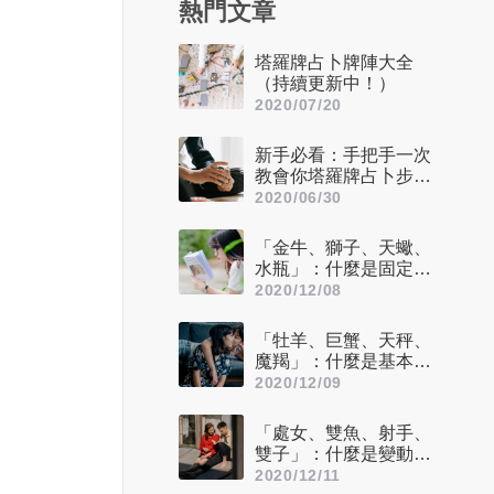
熱門文章
塔羅牌占卜牌陣大全
（持續更新中！）
2020/07/20
新手必看：手把手一次
教會你塔羅牌占卜步驟
——洗牌＋切牌、抽
2020/06/30
牌、排牌陣！
「金牛、獅子、天蠍、
水瓶」：什麼是固定星
座，他們又該怎麼追？
2020/12/08
「牡羊、巨蟹、天秤、
魔羯」：什麼是基本星
座，他們又該怎麼追？
2020/12/09
「處女、雙魚、射手、
雙子」：什麼是變動星
座，他們又該怎麼追？
2020/12/11