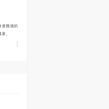
。
身邊難過的
藏著。