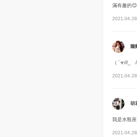
滿有趣的😊
魂被嚇飛了一半，但是一個女人
最直接有效的解決方法。也許對
他不會在沒有意義沒有未來的感
家大半夜也沒地方去，加上自己
方只是沒有說出口的勇氣，若是
情裡浪費太多的時間精力感情，
2021.04.28
也沒什麼錢只能不進房間，硬著
由妳先伸出橄欖枝時，對方肯定
所以他就會不斷地去評判這段感
頭皮睡客廳，天亮了再回房間補
會想積極的與妳確認關係。反
情到底有沒有意義，有沒有未
眠！這樣的狀況一個星期出現好
之，如果對方無法好好澄清這段
來。而天蠍的包容就在於。天蠍
幾天，耳邊的說話內容也還是那
關係時，那麼這也是考慮與他說
在看到了你的全部缺點，看到了
爾
句話：（這厝是我ㄟ）有一次聲
再見的最好選擇。最後，在從曖
兩個人的所有矛盾，看到了這份
音又來了，阿霞忍不住回答他！
昧期逐漸發展到情侶關係的確立
感情所有的不好的結局之後，其
（ ´☣///_ゝ
這房子是我跟房東租的，有本事
的這段過程中不是一蹴而就，而
實還是仍抱有幻想和希望的。可
你去找他別來找我，我一個婦人
是需要循序漸進的。所以多展現
能在某一天的晚上，他看到了兩
2021.04.28
家又沒得罪你！沒想到，這個聲
自己的魅力、愛自己多一點，也
個人的一百個矛盾覺得感情沒有
音也有回應了，祂說：我找不到
不需隨時步步緊逼對方，適當的
未來了想要提出分手，又會在突
XXX（房東名這下換阿霞愣住
調整步伐，覺得在過程中盡力
然找到了一個契合的點，發現了
了！這樣的日子說什麼也過不下
了、並享受這段曖昧期的美好過
一線生機之後而選擇再試一試。
胡
去，阿霞在朋友的介紹下去一間
程才是最重要的喔！
當然，這所有的猜想都是在你看
專門在處理這種陰間怪事的宮
不到的地方。所以，天蠍的折磨
我是水瓶座
廟，想辦法解決這件事，（註）
與痛苦也是在你看不到的地方。
阿霞的經濟狀況真的很不好，沒
你們今天鬧了矛盾，他生氣了不
2021.04.28