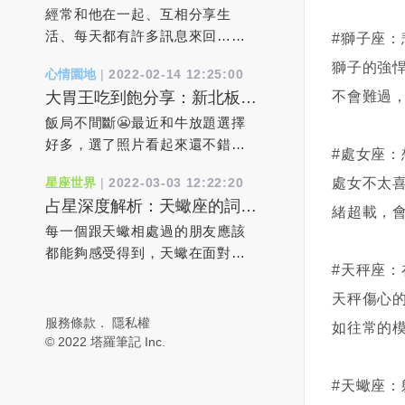
階段期：好想升級到戀愛關係
各樣挽救關系的做法，先照顧好
個星期五基本上我都會到基隆
在國內，許多家庭不得不在車站
經常和他在一起、互相分享生
時該如何作？
你自己吧。當你的生活改變了，
去，而我都將車停在基隆的嵌仔
分離，不知何時才能重聚。俄羅
活、每天都有許多訊息來回…
#獅子座
婚姻自然也會改變。婚姻狀況只
頂市場，等著客戶過來取貨！其
斯開戰烏克蘭7天後，俄國防部於
等，感覺和對方無話不談就像戀
獅子的強
心情園地
|
2022-02-14 12:25:00
是反映了你對待生命的態度。
中有一個客戶叫阿霞！年紀大概
2日宣布奪下烏克蘭的南部戰略要
人般互動，但現實中對方也似乎
不會難過
大胃王吃到飽分享：新北板橋
4、責任在他/她。 對於你的幸
50多歲，是個台灣傳統婦女，未
地「赫爾松」（Kherson），成為
從不明確告訴妳他喜歡妳，始終
區，有之和牛鍋物放題
福，該負責任的只有你自己只有
婚！因為工作關係，她始終都是
烏克蘭首個淪陷的主要城市。烏
是有著「友達以上，戀人未滿」
飯局不間斷😬最近和牛放題選擇
全然接納了自己，才能接受對方
一件花洋裝上衣，一條黑長褲，
國軍方原先予以否認，但當地市
模棱兩可的曖昧距離。何時才能
好多，選了照片看起來還不錯的
#處女座
的愛你認為對方做得不好，其實
穿著雨鞋，來跟我買貨！當然冬
長隨後證實，俄軍坦克入侵導致
到達「戀人轉正」的那一天呢？
有之和牛（築間集團）菜單有三
處女不太
星座世界
|
2022-03-03 12:22:20
是因為你不懂愛自己。 5、我需
天的時候就穿長袖，夏天的時候
多達300名烏克蘭平民與士兵戰
大家在正式確立情侶關係之前，
種價位，依價位不同，用餐時間
占星深度解析：天蠍座的詞不
要浪漫的刺激。 當你的婚姻顯
就穿短袖，而發生這件事情的時
死，烏軍已經失守，街道上到處
一定都會經歷一段交織了浪漫、
也不同，$788是110分鐘，
緒超載，
達意和口是心非
得空洞無聊時，你其實不需要情
候就是在夏天，第一次我看到阿
都是屍體，連搶修電力的人員都
新鮮、熱情…的曖昧時期，而且
$1080&$1680則是120分，另外
每一個跟天蠍相處過的朋友應該
調浪漫的刺激，而是勇氣。你需
霞的手臂上怎麼青一塊，紫一
遭狙擊射殺。根據《紐約時報》
可以通過曖昧期了解彼此、判斷
可以加$99變成火烤兩吃（晚餐&
都能夠感受得到，天蠍在面對感
#天秤座
要有勇氣去審視現有的軌道，擺
塊！便隨口問了說怎麼把身體撞
報導，位於黑海附近聶伯河
對方心意、觀察雙方是否適合再
假日$888/$1180/$1880）$788就
情的時候真的是非常矛盾的。他
脫安逸感走出死水一般的舒適
成這樣？被老公打嗎？阿霞也是
（Dnieper River）下游的港口城
進階到戀人關係。若妳對他「喜
有澳洲和牛，$1080則有3款美
總是想讓對方證明自己的感情，
天秤傷心
區，本著內心的需求去冒點險。
個隨性之人，馬上就回我說你是
市「赫爾松」經過連日激戰後，
歡」的感覺愈來愈強烈，但是卻
牛，$1680多日本頂級和牛和美國
又總是懷疑這份感情還不夠真
服務條款
．
隱私權
如往常的
這樣，你的生活會立即鮮活起
（中猴）哦！我又沒嫁人你又不
俄軍2日宣布完全占領整座城市。
又沒有進一步的勇氣，妳會持續
特上牛小排，感覺沒多很多種，
實。如果無法消除他的不安，他
© 2022 塔羅筆記 Inc.
來，而用不著來自外部的刺激。
是不知道！我笑笑，沒繼續說下
數小時後，赫爾松市長科雷哈耶
默默地保持著這種「喜歡」的感
所以直接選$1080的價位今天直接
就會不斷地懷疑，為了讓對方進
6、真愛終會到來。 當你夢想著
去！當然身上有黑青會隨著時間
夫（Ihor Kolykhaiev）與官員受
覺嗎？希望對方能先察覺自己的
點3款美牛，朋友們有點其它牛
一步去證明而鬧出更多的矛盾。
#天蠍座
真愛時，其實是期待一個完美的
慢慢消去但是我每次看到阿霞
訪表示，俄國軍隊與坦克挺進赫
心意後先付諸行動？還是很想要
肉，感覺馬X等級，所以後面我們
天蠍的失控都是源於無法消除內