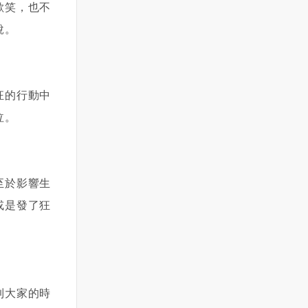
歡笑，也不
說。
狂的行動中
泣。
至於影響生
或是發了狂
到大家的時