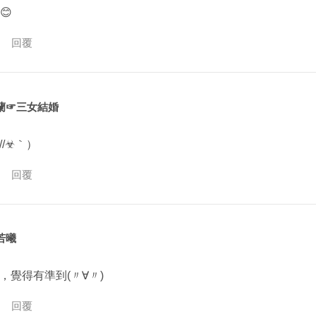
😊
回覆
蘭☞三女結婚
///☣｀）
回覆
若曦
，覺得有準到(〃∀〃)
回覆