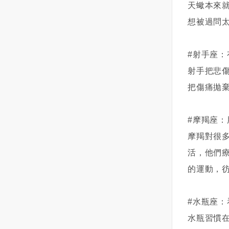
天蠍本來
伴侶來彌補你的不足。因為完美
時，身上的黑青總是沒有消退，
爾松，幾天以來的戰鬥導致300名
將妳的心意告訴對方結束曖昧關
只點美牛，其中以美國特上熟成
心的矛盾而陷入偏執，在這種缺
想被過問
伴侶是不存在的，所以真愛的夢
而且還會越來越多！也因為她是
烏克蘭平民與士兵喪生，目前當
係，或是想要兩人的關係能靠得
羽下的油花最佳，美和牛（腿
乏安全感的狀態下，內心的消
想只會給你不斷地失落失望。
一個婦人，她沒說！我也不好意
地已經沒有烏克蘭軍隊，證實了
更近，晉級到交往中的情侶關係
肉）和美肋眼都普通🥲海鮮的部
極，悲觀就會影響天蠍對於感
7、我需要和諧。 男人最愛以此
思問，直到有一次，她前一天要
赫爾松的淪陷。科雷哈耶夫說，
呢？讓我們先停下來想一想：曖
份，磯岸鮑魚、龍虎石斑、透
情，對於眼前這個人的判斷。而
#射手座
為借口來避免深入探討問題若是
我幫她留的漁貨，她沒來載，電
造船業重鎮赫爾松被奪後，市街
昧期最長保持多久才合適？與對
抽、鮮蝦及黑虎蝦都很新鮮好
天蠍獲取安全感的方式又是需要
射手把悲
把所有不滿都掩蓋在和諧的外衣
話打不通，手機也關機，怎麼樣
上到處都是屍體，供電中斷，水
方之間的曖昧期，從數個月最長
吃，每款都點2輪以上只是鮮蚵竟
靠自己去求證的，不是對方某一
下，人就是在壓抑自己，只有善
都聯絡不上，我心裡還在想,這個
與食物都很有限，公營事業人員
不要超過半年為佳。如果到了半
然中午時段就沒有了，有點誇張
句話，某一個行為就能夠打動
把傷痛拋
於疏導負面情緒的人，才能讓關
阿霞竟然放我鴿子，改天看我還
試圖修復受損管路與倒塌的配
年以後對方還是一直維持曖昧，
😵😵😵，然後菜單上也沒有蛤蜊
他，讓他感覺到踏實。說白了，
係流動。 8、說真話很傷人。
會不會留給她！過了一星期後，
線，卻慘遭狙擊手的攻擊，包含
而不做任何進一步的表示的話，
😵😵😵湯頭的部分選了牛骨湯和
最終讓天蠍不再偏執的，一定是
#摩羯座
說真話的確傷人，但也是療傷的
又來到基隆，阿霞出現了，看到
發動襲擊赫爾松的指揮官在內，
無疑對方也有自己的顧慮和想
牛奶鍋（加價$159），兩款評價
要化解他內心的矛盾，他自己靜
唯一方式說真話是走出灰暗日常
她我的直覺反應是$#$&@%&.....
約有10名全副武裝的俄國軍官進
法。若一直維持曖昧關係的壞處
都很不錯自助吧的部分，蔬菜的
下心來好好想一想，把那些悲觀
摩羯對很
生活、建立美滿關係的轉折點保
一頓三字經！上次害我東西沒賣
入了市政府，向他宣稱俄羅斯打
是什麼？隨著曖昧期的拉長，對
品質優，有我愛的麻糬燒和黃金
的想法給排出去，他自然就會找
活，他們
留秘密或許聽起來很體貼，但是
完！她看我這麼生氣！也許心裡
算在此建立一個軍事管理機構。
彼此的新鮮感也會逐漸消退。也
蛋耶！！！還有蝦比漿多的鮮蝦
到安全感。所以，跟天蠍相處的
的運動，
在關係中卻毫不適用。打開天窗
覺得過意不去，阿霞叫我不要生
報導指出，赫爾松成為烏克蘭首
許妳會感到擔憂，害怕萬一由妳
滑、花枝滑、牛肉滑和豬肉滑，
關鍵點一定是在於，如何在天蠍
說亮話吧。 9、我得順著他/
氣，她不是故意訂了貨不來拿
個陷落的主要城市後，將為俄軍
先打破僵局而讓現階段的美好氛
朋友們對自助吧相當滿意，尤其
產生懷疑的時候，化解他內心的
她。 你這樣做是因為害怕對
的！也因為當天她其中一隻眼睛
西向推進敖德薩（Odessa）清出
圍消失不見、怕尷尬，所以傾向
是鮮蝦滑，還說要來吃788的蝦滑
矛盾。雖說天蠍的心裡總是充滿
#水瓶座
抗。大多數婚姻不是死於兩人的
還包著紗布，一整個就是殘障人
道路，而敖德薩將是更大的戰略
自己決不當先攤牌的一方，就這
自由😆😆😆另外有試和牛黑咖
了顧慮。但在我看來，天蠍內心
水瓶習慣
激戰，而是在過度退讓中變得疲
士的裝扮我也就不跟她計較了，
要地，有助於使俄羅斯試圖控制
樣順其自然下去的打算。但是請
哩，真心推薦有食量的要來一
的種種矛盾總結下來就是一組，