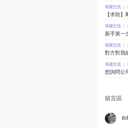
聲，阿霞開始覺得不對勁！一開
集結在基輔北方，顯然是在為一
時，那就鼓起勇氣問他吧！若得
堪？很委屈？對，他就是想讓你
塔羅交流
|
始她還覺得說自己也許年紀了大
場大規模進攻做準備。
到的回應是好的，妳也能藉此誠
陷入這種情緒，因為他覺得委
【求助】剛
身體狀況不好了，才會如此，還
實地傳達妳的真實感受 ，說不定
屈，所以，他也要讓你感受一下
去看了耳鼻喉科，讓醫生檢查檢
這將是一個很好的告白機會！2｜
這種感覺。這是他用來平衡自己
塔羅交流
|
查，但是檢查每次都是正常的！
刻意保持距離或冷落一段時間，
心態的方式。他對你的付出，和
新手第一
慢慢的，耳邊的聲音越來越大
來看看他對妳的反應 試著設立一
你做出的回應他都看得清清楚
塔羅交流
|
聲，也越來越清楚！阿霞意識到
個「欲擒故縱」情境，舉例來
楚，因為不斷地拿來對比，所以
對方對我
情況的嚴重性！而那個聲音來自
說：一向習慣每天都有數十封訊
在發生矛盾的時候就會顯得更加
一個老男人的聲音，因為自己在
息來回、互聊電話或是每晚互道
委屈。自然也會對這份感情更加
塔羅交流
|
家裡，沒有第二個人，所以阿霞
晚安的你們，透過暫時停止聯繫
的消極。如果能夠感性一下，為
想詢問公
很確定自己沒聽錯！男人始終都
或與不主動聯絡他，保持距離的
愛讓讓路，天蠍可能會心態好一
重覆著同樣一句話（這厝是我
觸發動作來觀察對方的反應。讓
點。但天蠍就是沒辦法做到這一
ㄟ）！剛開始也都只聞其聲不見
他突然感受到妳的不尋常，默默
點，每一次的憧憬，每一次的失
其人，阿霞也想說去宮廟拜拜，
地重新強調妳的存在感的同時也
望，每一次的享受，每一次的委
留言區
淨身一下之後可能就會好了！沒
能讓妳有時間獨自思考自己的內
屈，他必然會在某一個夜裡拿出
想到，宮廟拜了，身也淨過了，
心想法。3｜ 表明立場並直球對
來反复咀嚼。他要用這些來揣測
聲音還是在，並且變本加利，有
決，直接問對方「現在的我們是
你到底在想什麼，用來推斷這段
白
個半夜阿霞起床上廁所，發現男
什麼關係？」 這個是對不想有曖
感情到底有沒有意義，有沒有未
人站在她的床頭看著她！頓時靈
昧的關係、想結束曖昧情況的人
來。天蠍面對感情永遠會計較。