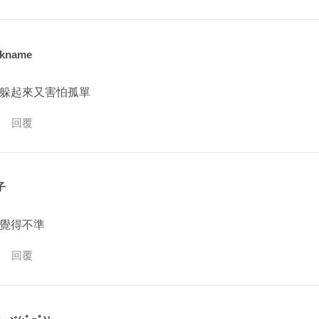
ckname
躲起來又害怕孤單
回覆
子
覺得不準
回覆