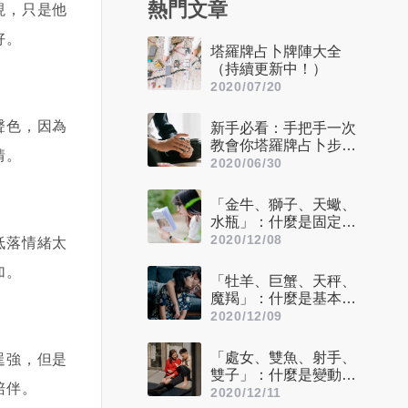
熱門文章
現，只是他
好。
塔羅牌占卜牌陣大全
（持續更新中！）
2020/07/20
聲色，因為
新手必看：手把手一次
教會你塔羅牌占卜步驟
情。
——洗牌＋切牌、抽
2020/06/30
牌、排牌陣！
「金牛、獅子、天蠍、
水瓶」：什麼是固定星
座，他們又該怎麼追？
2020/12/08
低落情緒太
加。
「牡羊、巨蟹、天秤、
魔羯」：什麼是基本星
座，他們又該怎麼追？
2020/12/09
「處女、雙魚、射手、
逞強，但是
雙子」：什麼是變動星
陪伴。
座，他們又該怎麼追？
2020/12/11