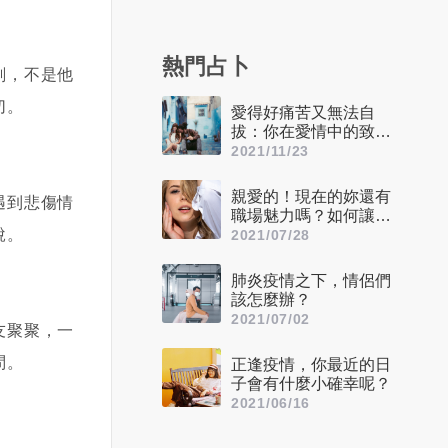
熱門占卜
刻，不是他
切。
愛得好痛苦又無法自
拔：你在愛情中的致命
缺點是什麼？
2021/11/23
親愛的！現在的妳還有
遇到悲傷情
職場魅力嗎？如何讓自
說。
己看起來更迷人呢？
2021/07/28
肺炎疫情之下，情侶們
該怎麼辦？
2021/07/02
友聚聚，一
問。
正逢疫情，你最近的日
子會有什麼小確幸呢？
2021/06/16