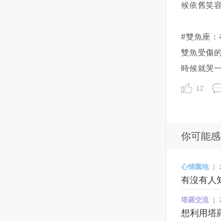
弱和僵化，要適時說“不”，這對婚
也聽她娓娓道來這陣子所發生的
烏克蘭黑海沿岸的目標更進一
記住一點！對妳而言，可能會因
碗，這裡的和牛咖哩真的好吃喔
計較和包容。計較，是因為天蠍
候依舊笑
姻關係至關重要。
事還有為何放我鴿子的理由！阿
步。此外，俄軍在另一個港口城
為妳還對他有著喜歡的感覺而繼
飯後還有3家冰淇淋
既驕傲又敏感。他計較的往往不
霞說：她大約從半年前，從娘家
市馬里烏波爾（Mariupol）也取
續委屈自己的焦慮心情，久了還
（coldstone、明治和明果）和霜
是某一句話某一個行為，而是他
#雙魚座
搬了出來，因為哥哥的兒子要回
得進展，不僅從陸路進攻，同時
會一直胡思亂想，想不透這個男
淇淋，飲料也相當多選擇整體而
會去揣測你為什麼會說這句話，
家住，她雖然沒結婚，但基於自
海軍部隊也在近海集結，外界擔
生到底是想怎樣下去呢？而且或
言，除了服務人手不足，都還算
為什麼會有這個行為。但天蠍的
雙魚受傷
己是女兒也不好長久賴在家裡！
憂俄軍可能對馬里烏波爾發動兩
許對方沒到很喜歡妳的程度，也
滿意，會想再來用餐！
驕傲又不允許讓你知道他在暗中
時候就哭
索性就在市場附近租了一間房
棲攻擊。馬里烏波爾位於赫爾松
或許根本只是享受著曖昧的關
的揣測你。所以，在日常生活
子，房子不大，兩房一廳，是一
東側的亞速海沿岸，三面與俄羅
係，並沒有想經營情侶關係的打
中，天蠍就會特別的喜歡在一些
12
間屬於舊 公寓的房子！因為租金
斯接壤，控制著通往亞速海的要
算。甚至妳還可能會錯過與真正
小的事情上去爭輸贏對錯。但是
也相對便宜，她便帶了自己的一
道，這個港口城市若被俄軍占
適合妳的新戀情相遇的機會。怎
他去爭贏和對的原因又不是在於
些衣物，馬上租房住了進去！剛
領，俄國就能將頓內茨克、盧甘
麼從曖昧階段轉化為戀人關係？1
他想贏，而是他想看看你會不會
開始住進去這個 公寓時，只覺得
斯克等烏東地區和飛地克里米亞
｜試著詢問對方對妳的真實想
認輸...這樣說來，確實是天蠍有
你可能感
光線好像不是很充足，牆壁也都
半島連結起來。同時，俄羅斯襲
法？找個適當的氛圍之下，問問
一些些的不講道理。因為，在他
黑黑暗暗的，但租金便宜，也就
擊了各地更多的平民目標，砲火
他：「你覺得我怎麼樣？」不論
看來，他所有的錯誤都是由你的
心情園地
|
沒想太多只是住了一個多月後，
切斷了許多社區的電力、藥品、
妳會得到什麼樣的回應，但當妳
錯誤先開始他才會這樣的。由於
有沒有人
晚上要睡覺前總聽到耳邊有個聲
水與暖氣等供應，其他俄軍縱隊
了解到他的真實感受與想法時，
他一直在分析，揣測，所以，他
音在跟她說話！剛開始她總覺得
包圍了烏克蘭第二大城哈爾科夫
妳應該就能決定下一步該怎麼辦
永遠都是有道理的，這一次的錯
塔羅交流
|
是自己累了，產生幻聽，睡個覺
（Kharkiv）。最不妙的是，一支
了。因此如果妳開始對眼前的曖
你不認，他就會很清晰的告訴
想利用塔羅
起來就好，但隨著聲音越來越大
由俄國軍用車輛組成的龐大車隊
昧關係變得患得患失、胡思亂想
你，你上次錯哪了。你覺得很難