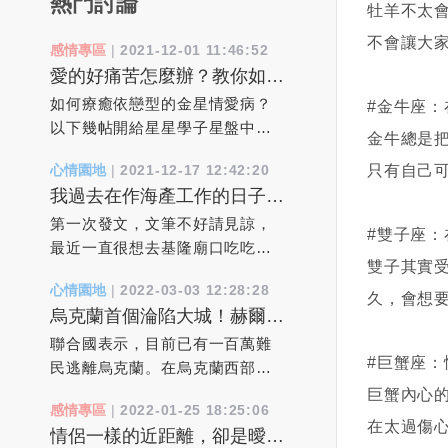
熱門討論
牡羊不太
不會讓大
感情專區
|
2021-12-01 11:46:52
愛的好痛苦怎麼辦？教你如何
療癒依戀焦慮型的金星情愛病
如何療癒依戀型的金星情愛病？
#金牛座
以下幾帖開給星星學子星盤中病
金牛總是
態依賴依附心病處方箋：1、必須
只有自己
心情園地
|
2021-12-17 12:42:20
找對人。其實跟誰結婚都一樣，
我過去在作海產工作的日子
最後你需要面對的還是你自己。
裡，真實靈異經驗分享
對方只是你愛自己的能力的一種
第一次發文，文筆不好請見諒，
#雙子座
反映。當你自己真正轉大人了，
最近一直很想去基隆廟口吃吃東
雙子其實
現有婚姻就是最好的。2、下一個
西，但一直找不到空閒的時間
心情園地
|
2022-03-03 12:28:28
伴侶會全然不同。 離異和更換
去，但也就讓我不自覺想起過去
久，會想
烏克蘭首個淪陷大城！赫爾松
伴侶並不是問題的解決辦法，它
在作海產工作的日子裡，所遇到
「滿街曝屍」已有一百萬難民
只不過是把問題延遲了。“更換”或
的人，事，物....！20年因為我本
聯合國表示，目前已有一百萬難
逃離烏克蘭。
#巨蟹座
許能帶來一時的新鮮感和輕鬆
身從事海產批發類的事業，每個
民逃離烏克蘭。在烏克蘭西部的
感，但是擺脫的只是問題的誘
星期總有幾天要批貨到基隆去給
利沃夫火車站，逃離俄羅斯入侵
巨蟹內心
感情專區
|
2022-01-25 18:25:06
因，而不是問題的本身。 3、我
客戶，所以基隆對我來說，也算
的人群蜂擁而至，希望乘車前往
在太過傷
情侶一樣的近距離，卻是曖昧
必須挽救這段婚姻。 拋開各種
不陌生的城市！事情是這樣，每
波蘭。由於烏克蘭男性被要求留