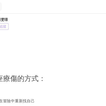
璟雯璟
追蹤
星座療傷的方式：
：在冒險中重新找自己