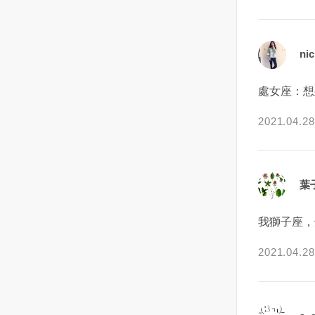
辦法說搬家就搬家！阿霞把原委
理你，你看到的是，他說自己感
說了一遍，也說沒太多錢可作法
冒了，你沒有什麼反應還在那玩
事，於是宮廟師父說，在阿霞房
遊戲他小心眼兒生氣了。但他的
ni
子裡的那個人已是 地縛靈，可能
視野裡卻是，你大前天打電話沒
也沒那麼容易趕走（我猜沒給足
接，前天發消息不回，昨天跟朋
夠的錢不作法，或是法力不夠
友出去吃飯很晚才回來，今天看
處女座：想
高）建議阿霞供養（祂），每餐
到自己生病了也沒有任何反應。
2021.04.28
有煮或有在家時就買個便餐，多
不是他突然開始計較，而是他突
放一雙碗筷給（祂）和平共處就
然繃不住了。雖說全部都是一些
好！阿霞後來聽了建議也就照辦
小事，但是天蠍就會從中察覺到
了，粗茶淡飯的，可是3餐都有多
你的變化，從而又會覺得你只會
葉
放一雙碗筷本來以為這樣之後可
變得越來越敷衍，兩個人的心越
以相安無事，沒想到（祂）還是
來越遠，這段感情越來越淡。所
我獅子座，
不善罷甘休，每天吵著阿霞要房
以，他陷入了矛盾，陷入了偏
子，不是走路走到一半推她一
執，產生了消極和不安。但是，
2021.04.28
把，不然就是突然挪動家裡的桌
你一定要搞清楚的是，天蠍真正
椅害她跌倒！（原來我看到她身
在意的一定不是接不接電話，回
上的黑青都是這樣來的）！到此
不回消息，有沒有關心自己。而
我蠻佩服阿霞的，一個婦人家可
是他想要弄清楚，你本來就是這