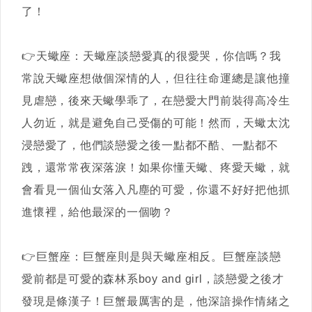
了！
👉天蠍座：天蠍座談戀愛真的很愛哭，你信嗎？我
常說天蠍座想做個深情的人，但往往命運總是讓他撞
見虐戀，後來天蠍學乖了，在戀愛大門前裝得高冷生
人勿近，就是避免自己受傷的可能！然而，天蠍太沈
浸戀愛了，他們談戀愛之後一點都不酷、一點都不
跩，還常常夜深落淚！如果你懂天蠍、疼愛天蠍，就
會看見一個仙女落入凡塵的可愛，你還不好好把他抓
進懷裡，給他最深的一個吻？
👉巨蟹座：巨蟹座則是與天蠍座相反。巨蟹座談戀
愛前都是可愛的森林系boy and girl，談戀愛之後才
發現是條漢子！巨蟹最厲害的是，他深諳操作情緒之