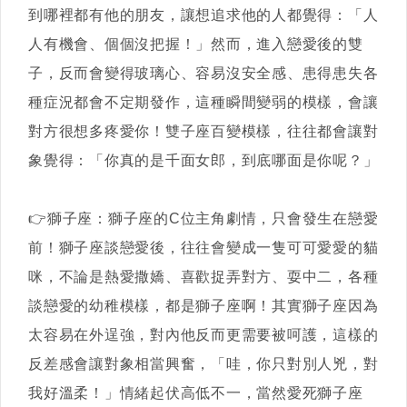
到哪裡都有他的朋友，讓想追求他的人都覺得：「人
人有機會、個個沒把握！」然而，進入戀愛後的雙
子，反而會變得玻璃心、容易沒安全感、患得患失各
種症況都會不定期發作，這種瞬間變弱的模樣，會讓
對方很想多疼愛你！雙子座百變模樣，往往都會讓對
象覺得：「你真的是千面女郎，到底哪面是你呢？」
👉獅子座：獅子座的C位主角劇情，只會發生在戀愛
前！獅子座談戀愛後，往往會變成一隻可可愛愛的貓
咪，不論是熱愛撒嬌、喜歡捉弄對方、耍中二，各種
談戀愛的幼稚模樣，都是獅子座啊！其實獅子座因為
太容易在外逞強，對內他反而更需要被呵護，這樣的
反差感會讓對象相當興奮，「哇，你只對別人兇，對
我好溫柔！」情緒起伏高低不一，當然愛死獅子座