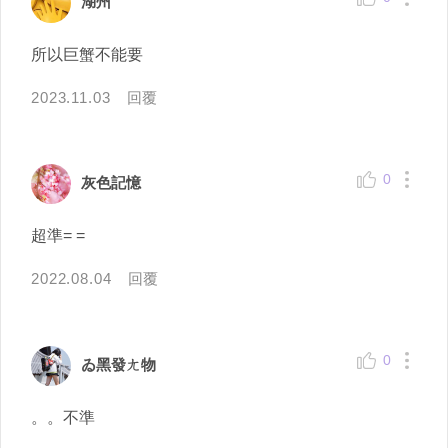
湖州
所以巨蟹不能要
2023.11.03
回覆
0
灰色記憶
超準= =
2022.08.04
回覆
0
ゐ黑發ㄤ物
。。不準