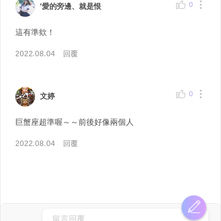
0
′愛的旁邊、就是恨ゞ
這有準欸！
2022.08.04
回覆
0
文婷
巨蟹座超準喔～～前後好像兩個人
2022.08.04
回覆