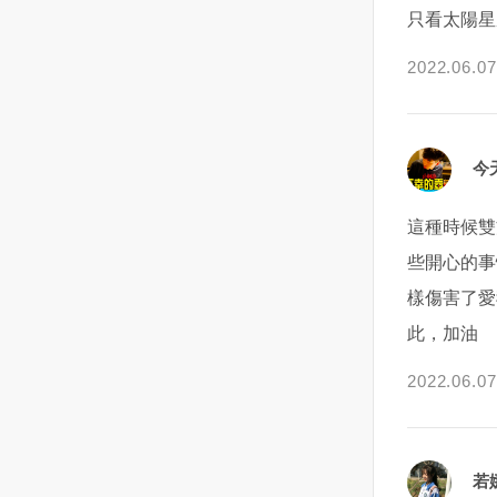
只看太陽星
伴侶來彌補你的不足。因為完美
時，身上的黑青總是沒有消退，
爾松，幾天以來的戰鬥導致300名
將妳的心意告訴對方結束曖昧關
只點美牛，其中以美國特上熟成
心的矛盾而陷入偏執，在這種缺
伴侶是不存在的，所以真愛的夢
而且還會越來越多！也因為她是
烏克蘭平民與士兵喪生，目前當
係，或是想要兩人的關係能靠得
羽下的油花最佳，美和牛（腿
乏安全感的狀態下，內心的消
2022.06.07
想只會給你不斷地失落失望。
一個婦人，她沒說！我也不好意
地已經沒有烏克蘭軍隊，證實了
更近，晉級到交往中的情侶關係
肉）和美肋眼都普通🥲海鮮的部
極，悲觀就會影響天蠍對於感
7、我需要和諧。 男人最愛以此
思問，直到有一次，她前一天要
赫爾松的淪陷。科雷哈耶夫說，
呢？讓我們先停下來想一想：曖
份，磯岸鮑魚、龍虎石斑、透
情，對於眼前這個人的判斷。而
為借口來避免深入探討問題若是
我幫她留的漁貨，她沒來載，電
造船業重鎮赫爾松被奪後，市街
昧期最長保持多久才合適？與對
抽、鮮蝦及黑虎蝦都很新鮮好
天蠍獲取安全感的方式又是需要
把所有不滿都掩蓋在和諧的外衣
話打不通，手機也關機，怎麼樣
上到處都是屍體，供電中斷，水
方之間的曖昧期，從數個月最長
吃，每款都點2輪以上只是鮮蚵竟
靠自己去求證的，不是對方某一
今
下，人就是在壓抑自己，只有善
都聯絡不上，我心裡還在想,這個
與食物都很有限，公營事業人員
不要超過半年為佳。如果到了半
然中午時段就沒有了，有點誇張
句話，某一個行為就能夠打動
於疏導負面情緒的人，才能讓關
阿霞竟然放我鴿子，改天看我還
試圖修復受損管路與倒塌的配
年以後對方還是一直維持曖昧，
😵😵😵，然後菜單上也沒有蛤蜊
他，讓他感覺到踏實。說白了，
這種時候雙
係流動。 8、說真話很傷人。
會不會留給她！過了一星期後，
線，卻慘遭狙擊手的攻擊，包含
而不做任何進一步的表示的話，
😵😵😵湯頭的部分選了牛骨湯和
最終讓天蠍不再偏執的，一定是
些開心的事
說真話的確傷人，但也是療傷的
又來到基隆，阿霞出現了，看到
發動襲擊赫爾松的指揮官在內，
無疑對方也有自己的顧慮和想
牛奶鍋（加價$159），兩款評價
要化解他內心的矛盾，他自己靜
唯一方式說真話是走出灰暗日常
她我的直覺反應是$#$&@%&.....
約有10名全副武裝的俄國軍官進
法。若一直維持曖昧關係的壞處
都很不錯自助吧的部分，蔬菜的
下心來好好想一想，把那些悲觀
樣傷害了愛
生活、建立美滿關係的轉折點保
一頓三字經！上次害我東西沒賣
入了市政府，向他宣稱俄羅斯打
是什麼？隨著曖昧期的拉長，對
品質優，有我愛的麻糬燒和黃金
的想法給排出去，他自然就會找
此，加油
留秘密或許聽起來很體貼，但是
完！她看我這麼生氣！也許心裡
算在此建立一個軍事管理機構。
彼此的新鮮感也會逐漸消退。也
蛋耶！！！還有蝦比漿多的鮮蝦
到安全感。所以，跟天蠍相處的
在關係中卻毫不適用。打開天窗
覺得過意不去，阿霞叫我不要生
報導指出，赫爾松成為烏克蘭首
許妳會感到擔憂，害怕萬一由妳
滑、花枝滑、牛肉滑和豬肉滑，
關鍵點一定是在於，如何在天蠍
2022.06.07
說亮話吧。 9、我得順著他/
氣，她不是故意訂了貨不來拿
個陷落的主要城市後，將為俄軍
先打破僵局而讓現階段的美好氛
朋友們對自助吧相當滿意，尤其
產生懷疑的時候，化解他內心的
她。 你這樣做是因為害怕對
的！也因為當天她其中一隻眼睛
西向推進敖德薩（Odessa）清出
圍消失不見、怕尷尬，所以傾向
是鮮蝦滑，還說要來吃788的蝦滑
矛盾。雖說天蠍的心裡總是充滿
抗。大多數婚姻不是死於兩人的
還包著紗布，一整個就是殘障人
道路，而敖德薩將是更大的戰略
自己決不當先攤牌的一方，就這
自由😆😆😆另外有試和牛黑咖
了顧慮。但在我看來，天蠍內心
激戰，而是在過度退讓中變得疲
士的裝扮我也就不跟她計較了，
要地，有助於使俄羅斯試圖控制
樣順其自然下去的打算。但是請
哩，真心推薦有食量的要來一
的種種矛盾總結下來就是一組，
若