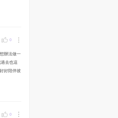
0
想辦法做一
我過去也這
好好陪伴彼
0