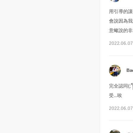
弱和僵化，要適時說“不”，這對婚
也聽她娓娓道來這陣子所發生的
烏克蘭黑海沿岸的目標更進一
記住一點！對妳而言，可能會因
碗，這裡的和牛咖哩真的好吃喔
計較和包容。計較，是因為天蠍
姻關係至關重要。
事還有為何放我鴿子的理由！阿
步。此外，俄軍在另一個港口城
為妳還對他有著喜歡的感覺而繼
飯後還有3家冰淇淋
既驕傲又敏感。他計較的往往不
用引導的讓
霞說：她大約從半年前，從娘家
市馬里烏波爾（Mariupol）也取
續委屈自己的焦慮心情，久了還
（coldstone、明治和明果）和霜
是某一句話某一個行為，而是他
會說因為我
搬了出來，因為哥哥的兒子要回
得進展，不僅從陸路進攻，同時
會一直胡思亂想，想不透這個男
淇淋，飲料也相當多選擇整體而
會去揣測你為什麼會說這句話，
意蠍說的非
家住，她雖然沒結婚，但基於自
海軍部隊也在近海集結，外界擔
生到底是想怎樣下去呢？而且或
言，除了服務人手不足，都還算
為什麼會有這個行為。但天蠍的
己是女兒也不好長久賴在家裡！
憂俄軍可能對馬里烏波爾發動兩
許對方沒到很喜歡妳的程度，也
滿意，會想再來用餐！
驕傲又不允許讓你知道他在暗中
2022.06.07
索性就在市場附近租了一間房
棲攻擊。馬里烏波爾位於赫爾松
或許根本只是享受著曖昧的關
的揣測你。所以，在日常生活
子，房子不大，兩房一廳，是一
東側的亞速海沿岸，三面與俄羅
係，並沒有想經營情侶關係的打
中，天蠍就會特別的喜歡在一些
間屬於舊 公寓的房子！因為租金
斯接壤，控制著通往亞速海的要
算。甚至妳還可能會錯過與真正
小的事情上去爭輸贏對錯。但是
也相對便宜，她便帶了自己的一
道，這個港口城市若被俄軍占
適合妳的新戀情相遇的機會。怎
他去爭贏和對的原因又不是在於
Ba
些衣物，馬上租房住了進去！剛
領，俄國就能將頓內茨克、盧甘
麼從曖昧階段轉化為戀人關係？1
他想贏，而是他想看看你會不會
開始住進去這個 公寓時，只覺得
斯克等烏東地區和飛地克里米亞
｜試著詢問對方對妳的真實想
認輸...這樣說來，確實是天蠍有
完全認同(;
光線好像不是很充足，牆壁也都
半島連結起來。同時，俄羅斯襲
法？找個適當的氛圍之下，問問
一些些的不講道理。因為，在他
黑黑暗暗的，但租金便宜，也就
擊了各地更多的平民目標，砲火
他：「你覺得我怎麼樣？」不論
看來，他所有的錯誤都是由你的
受...唉
沒想太多只是住了一個多月後，
切斷了許多社區的電力、藥品、
妳會得到什麼樣的回應，但當妳
錯誤先開始他才會這樣的。由於
2022.06.07
晚上要睡覺前總聽到耳邊有個聲
水與暖氣等供應，其他俄軍縱隊
了解到他的真實感受與想法時，
他一直在分析，揣測，所以，他
音在跟她說話！剛開始她總覺得
包圍了烏克蘭第二大城哈爾科夫
妳應該就能決定下一步該怎麼辦
永遠都是有道理的，這一次的錯
是自己累了，產生幻聽，睡個覺
（Kharkiv）。最不妙的是，一支
了。因此如果妳開始對眼前的曖
你不認，他就會很清晰的告訴
起來就好，但隨著聲音越來越大
由俄國軍用車輛組成的龐大車隊
昧關係變得患得患失、胡思亂想
你，你上次錯哪了。你覺得很難