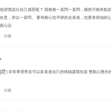
他習慣說出自己感受呢？ 我都會一直問一直問，雖然可能有點
在意，所以一直問。 要有耐心也平靜的去表達，也要有很強的
真心話
回覆
e
´༎ຶД༎ຶ`) 非常希望男友可以多表達自己的情緒讓我知道 整顆心懸
回覆