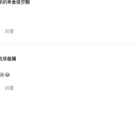
家的車會後空翻
回覆
克塔薇爾
座😂
回覆