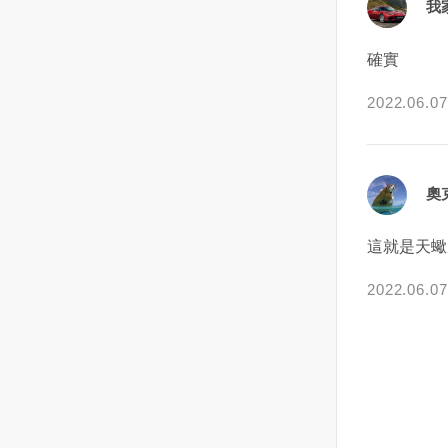
我
聲，阿霞開始覺得不對勁！一開
集結在基輔北方，顯然是在為一
時，那就鼓起勇氣問他吧！若得
堪？很委屈？對，他就是想讓你
始她還覺得說自己也許年紀了大
場大規模進攻做準備。
到的回應是好的，妳也能藉此誠
陷入這種情緒，因為他覺得委
確實
身體狀況不好了，才會如此，還
實地傳達妳的真實感受 ，說不定
屈，所以，他也要讓你感受一下
去看了耳鼻喉科，讓醫生檢查檢
這將是一個很好的告白機會！2｜
這種感覺。這是他用來平衡自己
2022.06.07
查，但是檢查每次都是正常的！
刻意保持距離或冷落一段時間，
心態的方式。他對你的付出，和
慢慢的，耳邊的聲音越來越大
來看看他對妳的反應 試著設立一
你做出的回應他都看得清清楚
聲，也越來越清楚！阿霞意識到
個「欲擒故縱」情境，舉例來
楚，因為不斷地拿來對比，所以
情況的嚴重性！而那個聲音來自
說：一向習慣每天都有數十封訊
在發生矛盾的時候就會顯得更加
奧
一個老男人的聲音，因為自己在
息來回、互聊電話或是每晚互道
委屈。自然也會對這份感情更加
家裡，沒有第二個人，所以阿霞
晚安的你們，透過暫時停止聯繫
的消極。如果能夠感性一下，為
這就是天蠍
很確定自己沒聽錯！男人始終都
或與不主動聯絡他，保持距離的
愛讓讓路，天蠍可能會心態好一
重覆著同樣一句話（這厝是我
觸發動作來觀察對方的反應。讓
點。但天蠍就是沒辦法做到這一
2022.06.07
ㄟ）！剛開始也都只聞其聲不見
他突然感受到妳的不尋常，默默
點，每一次的憧憬，每一次的失
其人，阿霞也想說去宮廟拜拜，
地重新強調妳的存在感的同時也
望，每一次的享受，每一次的委
淨身一下之後可能就會好了！沒
能讓妳有時間獨自思考自己的內
屈，他必然會在某一個夜裡拿出
想到，宮廟拜了，身也淨過了，
心想法。3｜ 表明立場並直球對
來反复咀嚼。他要用這些來揣測
聲音還是在，並且變本加利，有
決，直接問對方「現在的我們是
你到底在想什麼，用來推斷這段
個半夜阿霞起床上廁所，發現男
什麼關係？」 這個是對不想有曖
感情到底有沒有意義，有沒有未
人站在她的床頭看著她！頓時靈
昧的關係、想結束曖昧情況的人
來。天蠍面對感情永遠會計較。