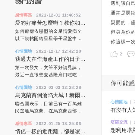
熱門討論
遇到讓自
通常是瑟
感情專區
|
2021-12-01 11:46:52
親愛的，
愛的好痛苦怎麼辦？教你如何
療癒依戀焦慮型的金星情愛病
如何療癒依戀型的金星情愛病？
但身為你
以下幾帖開給星星學子星盤中病
你這樣一次
態依賴依附心病處方箋：1、必須
心情園地
|
2021-12-17 12:42:20
找對人。其實跟誰結婚都一樣，
2
我過去在作海產工作的日子
最後你需要面對的還是你自己。
裡，真實靈異經驗分享
對方只是你愛自己的能力的一種
第一次發文，文筆不好請見諒，
反映。當你自己真正轉大人了，
最近一直很想去基隆廟口吃吃東
現有婚姻就是最好的。2、下一個
西，但一直找不到空閒的時間
你可能感
心情園地
|
2022-03-03 12:28:28
伴侶會全然不同。 離異和更換
去，但也就讓我不自覺想起過去
烏克蘭首個淪陷大城！赫爾松
伴侶並不是問題的解決辦法，它
在作海產工作的日子裡，所遇到
「滿街曝屍」已有一百萬難民
心情園地
|
只不過是把問題延遲了。“更換”或
的人，事，物....！20年因為我本
聯合國表示，目前已有一百萬難
逃離烏克蘭。
有沒有人
許能帶來一時的新鮮感和輕鬆
身從事海產批發類的事業，每個
民逃離烏克蘭。在烏克蘭西部的
感，但是擺脫的只是問題的誘
星期總有幾天要批貨到基隆去給
利沃夫火車站，逃離俄羅斯入侵
塔羅交流
|
感情專區
|
2022-01-25 18:25:06
因，而不是問題的本身。 3、我
客戶，所以基隆對我來說，也算
的人群蜂擁而至，希望乘車前往
想利用塔羅
情侶一樣的近距離，卻是曖昧
必須挽救這段婚姻。 拋開各種
不陌生的城市！事情是這樣，每
波蘭。由於烏克蘭男性被要求留