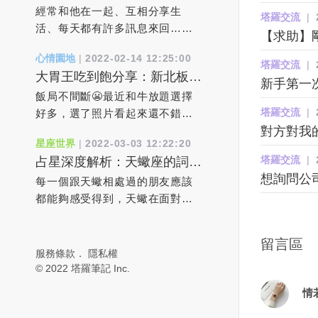
階段期：好想升級到戀愛關係
各樣挽救關系的做法，先照顧好
個星期五基本上我都會到基隆
在國內，許多家庭不得不在車站
經常和他在一起、互相分享生
塔羅交流
|
時該如何作？
你自己吧。當你的生活改變了，
去，而我都將車停在基隆的嵌仔
分離，不知何時才能重聚。俄羅
活、每天都有許多訊息來回…
【求助】剛
婚姻自然也會改變。婚姻狀況只
頂市場，等著客戶過來取貨！其
斯開戰烏克蘭7天後，俄國防部於
等，感覺和對方無話不談就像戀
心情園地
|
2022-02-14 12:25:00
是反映了你對待生命的態度。
中有一個客戶叫阿霞！年紀大概
2日宣布奪下烏克蘭的南部戰略要
人般互動，但現實中對方也似乎
塔羅交流
|
大胃王吃到飽分享：新北板橋
4、責任在他/她。 對於你的幸
50多歲，是個台灣傳統婦女，未
地「赫爾松」（Kherson），成為
從不明確告訴妳他喜歡妳，始終
新手第一
區，有之和牛鍋物放題
福，該負責任的只有你自己只有
婚！因為工作關係，她始終都是
烏克蘭首個淪陷的主要城市。烏
是有著「友達以上，戀人未滿」
飯局不間斷😬最近和牛放題選擇
塔羅交流
|
全然接納了自己，才能接受對方
一件花洋裝上衣，一條黑長褲，
國軍方原先予以否認，但當地市
模棱兩可的曖昧距離。何時才能
好多，選了照片看起來還不錯的
對方對我
的愛你認為對方做得不好，其實
穿著雨鞋，來跟我買貨！當然冬
長隨後證實，俄軍坦克入侵導致
到達「戀人轉正」的那一天呢？
有之和牛（築間集團）菜單有三
星座世界
|
2022-03-03 12:22:20
是因為你不懂愛自己。 5、我需
天的時候就穿長袖，夏天的時候
多達300名烏克蘭平民與士兵戰
大家在正式確立情侶關係之前，
種價位，依價位不同，用餐時間
塔羅交流
|
占星深度解析：天蠍座的詞不
要浪漫的刺激。 當你的婚姻顯
就穿短袖，而發生這件事情的時
死，烏軍已經失守，街道上到處
一定都會經歷一段交織了浪漫、
也不同，$788是110分鐘，
達意和口是心非
想詢問公
得空洞無聊時，你其實不需要情
候就是在夏天，第一次我看到阿
都是屍體，連搶修電力的人員都
新鮮、熱情…的曖昧時期，而且
$1080&$1680則是120分，另外
每一個跟天蠍相處過的朋友應該
調浪漫的刺激，而是勇氣。你需
霞的手臂上怎麼青一塊，紫一
遭狙擊射殺。根據《紐約時報》
可以通過曖昧期了解彼此、判斷
可以加$99變成火烤兩吃（晚餐&
都能夠感受得到，天蠍在面對感
要有勇氣去審視現有的軌道，擺
塊！便隨口問了說怎麼把身體撞
報導，位於黑海附近聶伯河
對方心意、觀察雙方是否適合再
假日$888/$1180/$1880）$788就
情的時候真的是非常矛盾的。他
脫安逸感走出死水一般的舒適
成這樣？被老公打嗎？阿霞也是
（Dnieper River）下游的港口城
進階到戀人關係。若妳對他「喜
有澳洲和牛，$1080則有3款美
總是想讓對方證明自己的感情，
留言區
區，本著內心的需求去冒點險。
個隨性之人，馬上就回我說你是
市「赫爾松」經過連日激戰後，
歡」的感覺愈來愈強烈，但是卻
牛，$1680多日本頂級和牛和美國
又總是懷疑這份感情還不夠真
服務條款
．
隱私權
這樣，你的生活會立即鮮活起
（中猴）哦！我又沒嫁人你又不
俄軍2日宣布完全占領整座城市。
又沒有進一步的勇氣，妳會持續
特上牛小排，感覺沒多很多種，
實。如果無法消除他的不安，他
© 2022 塔羅筆記 Inc.
來，而用不著來自外部的刺激。
是不知道！我笑笑，沒繼續說下
數小時後，赫爾松市長科雷哈耶
默默地保持著這種「喜歡」的感
所以直接選$1080的價位今天直接
就會不斷地懷疑，為了讓對方進
情
6、真愛終會到來。 當你夢想著
去！當然身上有黑青會隨著時間
夫（Ihor Kolykhaiev）與官員受
覺嗎？希望對方能先察覺自己的
點3款美牛，朋友們有點其它牛
一步去證明而鬧出更多的矛盾。
真愛時，其實是期待一個完美的
慢慢消去但是我每次看到阿霞
訪表示，俄國軍隊與坦克挺進赫
心意後先付諸行動？還是很想要
肉，感覺馬X等級，所以後面我們
天蠍的失控都是源於無法消除內