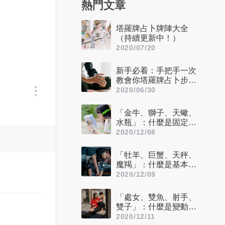
熱門文章
塔羅牌占卜牌陣大全
（持續更新中！）
2020/07/20
新手必看：手把手一次
教會你塔羅牌占卜步驟
——洗牌＋切牌、抽
2020/06/30
牌、排牌陣！
「金牛、獅子、天蠍、
水瓶」：什麼是固定星
座，他們又該怎麼追？
2020/12/08
「牡羊、巨蟹、天秤、
魔羯」：什麼是基本星
座，他們又該怎麼追？
2020/12/09
「處女、雙魚、射手、
雙子」：什麼是變動星
座，他們又該怎麼追？
2020/12/11