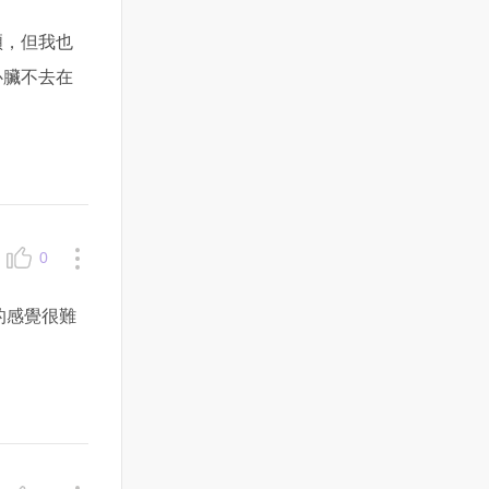
煩，但我也
心臟不去在
0
吊的感覺很難