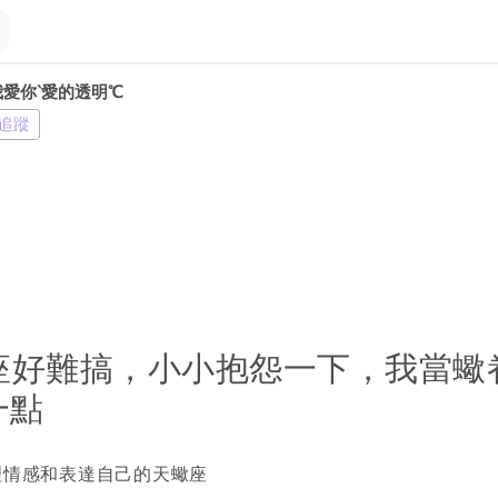
我愛你‵愛的透明℃
追蹤
座好難搞，小小抱怨一下，我當蠍
一點
理情感和表達自己的天蠍座