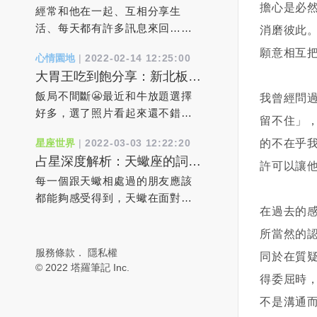
階段期：好想升級到戀愛關係
擔心是必
各樣挽救關系的做法，先照顧好
個星期五基本上我都會到基隆
在國內，許多家庭不得不在車站
經常和他在一起、互相分享生
時該如何作？
你自己吧。當你的生活改變了，
去，而我都將車停在基隆的嵌仔
分離，不知何時才能重聚。俄羅
活、每天都有許多訊息來回…
消磨彼此
婚姻自然也會改變。婚姻狀況只
頂市場，等著客戶過來取貨！其
斯開戰烏克蘭7天後，俄國防部於
等，感覺和對方無話不談就像戀
願意相互
心情園地
|
2022-02-14 12:25:00
是反映了你對待生命的態度。
中有一個客戶叫阿霞！年紀大概
2日宣布奪下烏克蘭的南部戰略要
人般互動，但現實中對方也似乎
大胃王吃到飽分享：新北板橋
4、責任在他/她。 對於你的幸
50多歲，是個台灣傳統婦女，未
地「赫爾松」（Kherson），成為
從不明確告訴妳他喜歡妳，始終
區，有之和牛鍋物放題
福，該負責任的只有你自己只有
婚！因為工作關係，她始終都是
烏克蘭首個淪陷的主要城市。烏
是有著「友達以上，戀人未滿」
飯局不間斷😬最近和牛放題選擇
我曾經問
全然接納了自己，才能接受對方
一件花洋裝上衣，一條黑長褲，
國軍方原先予以否認，但當地市
模棱兩可的曖昧距離。何時才能
好多，選了照片看起來還不錯的
留不住」，
的愛你認為對方做得不好，其實
穿著雨鞋，來跟我買貨！當然冬
長隨後證實，俄軍坦克入侵導致
到達「戀人轉正」的那一天呢？
有之和牛（築間集團）菜單有三
的不在乎
星座世界
|
2022-03-03 12:22:20
是因為你不懂愛自己。 5、我需
天的時候就穿長袖，夏天的時候
多達300名烏克蘭平民與士兵戰
大家在正式確立情侶關係之前，
種價位，依價位不同，用餐時間
占星深度解析：天蠍座的詞不
要浪漫的刺激。 當你的婚姻顯
就穿短袖，而發生這件事情的時
死，烏軍已經失守，街道上到處
一定都會經歷一段交織了浪漫、
也不同，$788是110分鐘，
許可以讓
達意和口是心非
得空洞無聊時，你其實不需要情
候就是在夏天，第一次我看到阿
都是屍體，連搶修電力的人員都
新鮮、熱情…的曖昧時期，而且
$1080&$1680則是120分，另外
每一個跟天蠍相處過的朋友應該
調浪漫的刺激，而是勇氣。你需
霞的手臂上怎麼青一塊，紫一
遭狙擊射殺。根據《紐約時報》
可以通過曖昧期了解彼此、判斷
可以加$99變成火烤兩吃（晚餐&
都能夠感受得到，天蠍在面對感
在過去的
要有勇氣去審視現有的軌道，擺
塊！便隨口問了說怎麼把身體撞
報導，位於黑海附近聶伯河
對方心意、觀察雙方是否適合再
假日$888/$1180/$1880）$788就
情的時候真的是非常矛盾的。他
脫安逸感走出死水一般的舒適
成這樣？被老公打嗎？阿霞也是
（Dnieper River）下游的港口城
進階到戀人關係。若妳對他「喜
有澳洲和牛，$1080則有3款美
總是想讓對方證明自己的感情，
所當然的
區，本著內心的需求去冒點險。
個隨性之人，馬上就回我說你是
市「赫爾松」經過連日激戰後，
歡」的感覺愈來愈強烈，但是卻
牛，$1680多日本頂級和牛和美國
又總是懷疑這份感情還不夠真
服務條款
．
隱私權
同於在質
這樣，你的生活會立即鮮活起
（中猴）哦！我又沒嫁人你又不
俄軍2日宣布完全占領整座城市。
又沒有進一步的勇氣，妳會持續
特上牛小排，感覺沒多很多種，
實。如果無法消除他的不安，他
© 2022 塔羅筆記 Inc.
得委屈時
來，而用不著來自外部的刺激。
是不知道！我笑笑，沒繼續說下
數小時後，赫爾松市長科雷哈耶
默默地保持著這種「喜歡」的感
所以直接選$1080的價位今天直接
就會不斷地懷疑，為了讓對方進
6、真愛終會到來。 當你夢想著
去！當然身上有黑青會隨著時間
夫（Ihor Kolykhaiev）與官員受
覺嗎？希望對方能先察覺自己的
點3款美牛，朋友們有點其它牛
一步去證明而鬧出更多的矛盾。
不是溝通
真愛時，其實是期待一個完美的
慢慢消去但是我每次看到阿霞
訪表示，俄國軍隊與坦克挺進赫
心意後先付諸行動？還是很想要
肉，感覺馬X等級，所以後面我們
天蠍的失控都是源於無法消除內