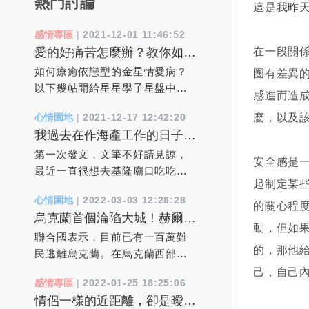
熱門討論
這是我昨天
感情專區
|
2021-12-01 11:46:52
在一段關
愛的好痛苦怎麼辦？教你如何
療癒依戀焦慮型的金星情愛病
如何療癒依戀型的金星情愛病？
圈有差異
以下幾帖開給星星學子星盤中病
感進而造
態依賴依附心病處方箋：1、必須
麼，以及
心情園地
|
2021-12-17 12:42:20
找對人。其實跟誰結婚都一樣，
我過去在作海產工作的日子
最後你需要面對的還是你自己。
裡，真實靈異經驗分享
對方只是你愛自己的能力的一種
第一次發文，文筆不好請見諒，
安全感是
反映。當你自己真正轉大人了，
最近一直很想去基隆廟口吃吃東
起制定某
現有婚姻就是最好的。2、下一個
西，但一直找不到空閒的時間
心情園地
|
2022-03-03 12:28:28
伴侶會全然不同。 離異和更換
去，但也就讓我不自覺想起過去
的關心程
烏克蘭首個淪陷大城！赫爾松
伴侶並不是問題的解決辦法，它
在作海產工作的日子裡，所遇到
動，但如
「滿街曝屍」已有一百萬難民
只不過是把問題延遲了。“更換”或
的人，事，物....！20年因為我本
聯合國表示，目前已有一百萬難
逃離烏克蘭。
的，那他
許能帶來一時的新鮮感和輕鬆
身從事海產批發類的事業，每個
民逃離烏克蘭。在烏克蘭西部的
感，但是擺脫的只是問題的誘
星期總有幾天要批貨到基隆去給
利沃夫火車站，逃離俄羅斯入侵
己，自己
感情專區
|
2022-01-25 18:25:06
因，而不是問題的本身。 3、我
客戶，所以基隆對我來說，也算
的人群蜂擁而至，希望乘車前往
情侶一樣的近距離，卻是曖昧
必須挽救這段婚姻。 拋開各種
不陌生的城市！事情是這樣，每
波蘭。由於烏克蘭男性被要求留