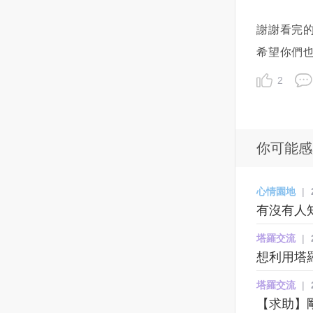
伴侶來彌補你的不足。因為完美
時，身上的黑青總是沒有消退，
爾松，幾天以來的戰鬥導致300名
將妳的心意告訴對方結束曖昧關
只點美牛，其中以美國特上熟成
心的矛盾而陷入偏執，在這種缺
謝謝看完的大家-
伴侶是不存在的，所以真愛的夢
而且還會越來越多！也因為她是
烏克蘭平民與士兵喪生，目前當
係，或是想要兩人的關係能靠得
羽下的油花最佳，美和牛（腿
乏安全感的狀態下，內心的消
想只會給你不斷地失落失望。
一個婦人，她沒說！我也不好意
地已經沒有烏克蘭軍隊，證實了
更近，晉級到交往中的情侶關係
肉）和美肋眼都普通🥲海鮮的部
極，悲觀就會影響天蠍對於感
希望你們
7、我需要和諧。 男人最愛以此
思問，直到有一次，她前一天要
赫爾松的淪陷。科雷哈耶夫說，
呢？讓我們先停下來想一想：曖
份，磯岸鮑魚、龍虎石斑、透
情，對於眼前這個人的判斷。而
2
為借口來避免深入探討問題若是
我幫她留的漁貨，她沒來載，電
造船業重鎮赫爾松被奪後，市街
昧期最長保持多久才合適？與對
抽、鮮蝦及黑虎蝦都很新鮮好
天蠍獲取安全感的方式又是需要
把所有不滿都掩蓋在和諧的外衣
話打不通，手機也關機，怎麼樣
上到處都是屍體，供電中斷，水
方之間的曖昧期，從數個月最長
吃，每款都點2輪以上只是鮮蚵竟
靠自己去求證的，不是對方某一
下，人就是在壓抑自己，只有善
都聯絡不上，我心裡還在想,這個
與食物都很有限，公營事業人員
不要超過半年為佳。如果到了半
然中午時段就沒有了，有點誇張
句話，某一個行為就能夠打動
於疏導負面情緒的人，才能讓關
阿霞竟然放我鴿子，改天看我還
試圖修復受損管路與倒塌的配
年以後對方還是一直維持曖昧，
😵😵😵，然後菜單上也沒有蛤蜊
他，讓他感覺到踏實。說白了，
你可能感
係流動。 8、說真話很傷人。
會不會留給她！過了一星期後，
線，卻慘遭狙擊手的攻擊，包含
而不做任何進一步的表示的話，
😵😵😵湯頭的部分選了牛骨湯和
最終讓天蠍不再偏執的，一定是
說真話的確傷人，但也是療傷的
又來到基隆，阿霞出現了，看到
發動襲擊赫爾松的指揮官在內，
無疑對方也有自己的顧慮和想
牛奶鍋（加價$159），兩款評價
要化解他內心的矛盾，他自己靜
唯一方式說真話是走出灰暗日常
她我的直覺反應是$#$&@%&.....
約有10名全副武裝的俄國軍官進
法。若一直維持曖昧關係的壞處
都很不錯自助吧的部分，蔬菜的
下心來好好想一想，把那些悲觀
心情園地
|
生活、建立美滿關係的轉折點保
一頓三字經！上次害我東西沒賣
入了市政府，向他宣稱俄羅斯打
是什麼？隨著曖昧期的拉長，對
品質優，有我愛的麻糬燒和黃金
的想法給排出去，他自然就會找
有沒有人
留秘密或許聽起來很體貼，但是
完！她看我這麼生氣！也許心裡
算在此建立一個軍事管理機構。
彼此的新鮮感也會逐漸消退。也
蛋耶！！！還有蝦比漿多的鮮蝦
到安全感。所以，跟天蠍相處的
在關係中卻毫不適用。打開天窗
覺得過意不去，阿霞叫我不要生
報導指出，赫爾松成為烏克蘭首
許妳會感到擔憂，害怕萬一由妳
滑、花枝滑、牛肉滑和豬肉滑，
關鍵點一定是在於，如何在天蠍
塔羅交流
|
說亮話吧。 9、我得順著他/
氣，她不是故意訂了貨不來拿
個陷落的主要城市後，將為俄軍
先打破僵局而讓現階段的美好氛
朋友們對自助吧相當滿意，尤其
產生懷疑的時候，化解他內心的
想利用塔羅
她。 你這樣做是因為害怕對
的！也因為當天她其中一隻眼睛
西向推進敖德薩（Odessa）清出
圍消失不見、怕尷尬，所以傾向
是鮮蝦滑，還說要來吃788的蝦滑
矛盾。雖說天蠍的心裡總是充滿
抗。大多數婚姻不是死於兩人的
還包著紗布，一整個就是殘障人
道路，而敖德薩將是更大的戰略
自己決不當先攤牌的一方，就這
自由😆😆😆另外有試和牛黑咖
了顧慮。但在我看來，天蠍內心
塔羅交流
|
激戰，而是在過度退讓中變得疲
士的裝扮我也就不跟她計較了，
要地，有助於使俄羅斯試圖控制
樣順其自然下去的打算。但是請
哩，真心推薦有食量的要來一
的種種矛盾總結下來就是一組，
【求助】剛