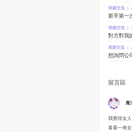
弱和僵化，要適時說“不”，這對婚
也聽她娓娓道來這陣子所發生的
烏克蘭黑海沿岸的目標更進一
記住一點！對妳而言，可能會因
碗，這裡的和牛咖哩真的好吃喔
計較和包容。計較，是因為天蠍
塔羅交流
|
姻關係至關重要。
事還有為何放我鴿子的理由！阿
步。此外，俄軍在另一個港口城
為妳還對他有著喜歡的感覺而繼
飯後還有3家冰淇淋
既驕傲又敏感。他計較的往往不
新手第一
霞說：她大約從半年前，從娘家
市馬里烏波爾（Mariupol）也取
續委屈自己的焦慮心情，久了還
（coldstone、明治和明果）和霜
是某一句話某一個行為，而是他
搬了出來，因為哥哥的兒子要回
得進展，不僅從陸路進攻，同時
會一直胡思亂想，想不透這個男
淇淋，飲料也相當多選擇整體而
會去揣測你為什麼會說這句話，
塔羅交流
|
家住，她雖然沒結婚，但基於自
海軍部隊也在近海集結，外界擔
生到底是想怎樣下去呢？而且或
言，除了服務人手不足，都還算
為什麼會有這個行為。但天蠍的
對方對我
己是女兒也不好長久賴在家裡！
憂俄軍可能對馬里烏波爾發動兩
許對方沒到很喜歡妳的程度，也
滿意，會想再來用餐！
驕傲又不允許讓你知道他在暗中
索性就在市場附近租了一間房
棲攻擊。馬里烏波爾位於赫爾松
或許根本只是享受著曖昧的關
的揣測你。所以，在日常生活
塔羅交流
|
子，房子不大，兩房一廳，是一
東側的亞速海沿岸，三面與俄羅
係，並沒有想經營情侶關係的打
中，天蠍就會特別的喜歡在一些
想詢問公
間屬於舊 公寓的房子！因為租金
斯接壤，控制著通往亞速海的要
算。甚至妳還可能會錯過與真正
小的事情上去爭輸贏對錯。但是
也相對便宜，她便帶了自己的一
道，這個港口城市若被俄軍占
適合妳的新戀情相遇的機會。怎
他去爭贏和對的原因又不是在於
些衣物，馬上租房住了進去！剛
領，俄國就能將頓內茨克、盧甘
麼從曖昧階段轉化為戀人關係？1
他想贏，而是他想看看你會不會
開始住進去這個 公寓時，只覺得
斯克等烏東地區和飛地克里米亞
｜試著詢問對方對妳的真實想
認輸...這樣說來，確實是天蠍有
留言區
光線好像不是很充足，牆壁也都
半島連結起來。同時，俄羅斯襲
法？找個適當的氛圍之下，問問
一些些的不講道理。因為，在他
黑黑暗暗的，但租金便宜，也就
擊了各地更多的平民目標，砲火
他：「你覺得我怎麼樣？」不論
看來，他所有的錯誤都是由你的
沒想太多只是住了一個多月後，
切斷了許多社區的電力、藥品、
妳會得到什麼樣的回應，但當妳
錯誤先開始他才會這樣的。由於
魔
晚上要睡覺前總聽到耳邊有個聲
水與暖氣等供應，其他俄軍縱隊
了解到他的真實感受與想法時，
他一直在分析，揣測，所以，他
音在跟她說話！剛開始她總覺得
包圍了烏克蘭第二大城哈爾科夫
妳應該就能決定下一步該怎麼辦
永遠都是有道理的，這一次的錯
我覺得女人
是自己累了，產生幻聽，睡個覺
（Kharkiv）。最不妙的是，一支
了。因此如果妳開始對眼前的曖
你不認，他就會很清晰的告訴
看看一堆女
起來就好，但隨著聲音越來越大
由俄國軍用車輛組成的龐大車隊
昧關係變得患得患失、胡思亂想
你，你上次錯哪了。你覺得很難