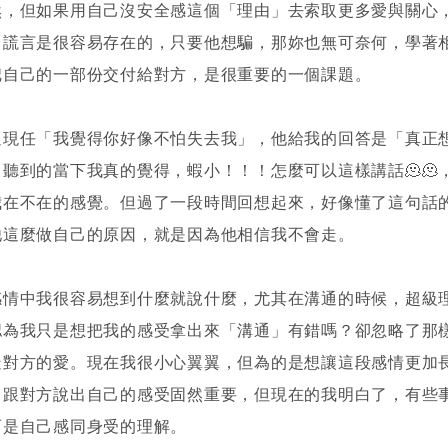
然，但如果用自己沒安全感這個「理由」去索取更多愛與關心
。謊言是很容易存在的，只要他想騙，那妳也無可奈何，學著
把自己的一部份交付給對方，是很重要的一個課題。
過現任「我覺得你好像不怕失去我」，他給我的回答是「真正
聽到的當下我真的覺得，蝦小！！！怎麼可以這樣講話🫠🫠
我在不在的感覺。但過了一段時間回想起來，好像懂了這句話
他這麼做自己的原因，就是因為他相信我不會走。
感情中我很容易想到什麼就說什麼，尤其在溝通的時候，超級
認為我只是想把我的感受拿出來「溝通」有錯嗎？卻忽略了那
疑對方的愛。現在我很小心翼翼，但為的是想讓這段感情更加
，跟對方說出自己的感受固然重要，但現在的我明白了，有些
而是自己感同身受的理解。