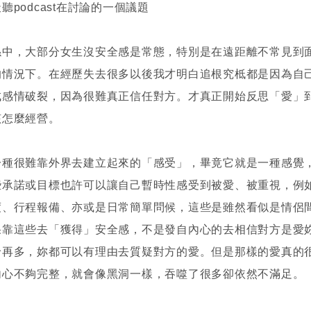
聽podcast在討論的一個議題
係中，大部分女生沒安全感是常態，特別是在遠距離不常見到
的情況下。在經歷失去很多以後我才明白追根究柢都是因為自
成感情破裂，因為很難真正信任對方。才真正開始反思「愛」
該怎麼經營。
一種很難靠外界去建立起來的「感受」，畢竟它就是一種感覺
些承諾或目標也許可以讓自己暫時性感受到被愛、被重視，例
度、行程報備、亦或是日常簡單問候，這些是雖然看似是情侶
果靠這些去「獲得」安全感，不是發自內心的去相信對方是愛
給再多，妳都可以有理由去質疑對方的愛。但是那樣的愛真的
內心不夠完整，就會像黑洞一樣，吞噬了很多卻依然不滿足。