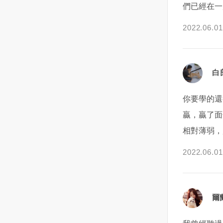
們已經在一
魂被嚇飛了一半，但是一個女人
最直接有效的解決方法。也許對
他不會在沒有意義沒有未來的感
家大半夜也沒地方去，加上自己
方只是沒有說出口的勇氣，若是
情裡浪費太多的時間精力感情，
2022.06.01
也沒什麼錢只能不進房間，硬著
由妳先伸出橄欖枝時，對方肯定
所以他就會不斷地去評判這段感
頭皮睡客廳，天亮了再回房間補
會想積極的與妳確認關係。反
情到底有沒有意義，有沒有未
眠！這樣的狀況一個星期出現好
之，如果對方無法好好澄清這段
來。而天蠍的包容就在於。天蠍
幾天，耳邊的說話內容也還是那
關係時，那麼這也是考慮與他說
在看到了你的全部缺點，看到了
白
句話：（這厝是我ㄟ）有一次聲
再見的最好選擇。最後，在從曖
兩個人的所有矛盾，看到了這份
音又來了，阿霞忍不住回答他！
昧期逐漸發展到情侶關係的確立
感情所有的不好的結局之後，其
你要學的還
這房子是我跟房東租的，有本事
的這段過程中不是一蹴而就，而
實還是仍抱有幻想和希望的。可
贏，贏了面
你去找他別來找我，我一個婦人
是需要循序漸進的。所以多展現
能在某一天的晚上，他看到了兩
相對薄弱，
家又沒得罪你！沒想到，這個聲
自己的魅力、愛自己多一點，也
個人的一百個矛盾覺得感情沒有
音也有回應了，祂說：我找不到
不需隨時步步緊逼對方，適當的
未來了想要提出分手，又會在突
2022.06.01
XXX（房東名這下換阿霞愣住
調整步伐，覺得在過程中盡力
然找到了一個契合的點，發現了
了！這樣的日子說什麼也過不下
了、並享受這段曖昧期的美好過
一線生機之後而選擇再試一試。
去，阿霞在朋友的介紹下去一間
程才是最重要的喔！
當然，這所有的猜想都是在你看
專門在處理這種陰間怪事的宮
不到的地方。所以，天蠍的折磨
爾
廟，想辦法解決這件事，（註）
與痛苦也是在你看不到的地方。
阿霞的經濟狀況真的很不好，沒
你們今天鬧了矛盾，他生氣了不