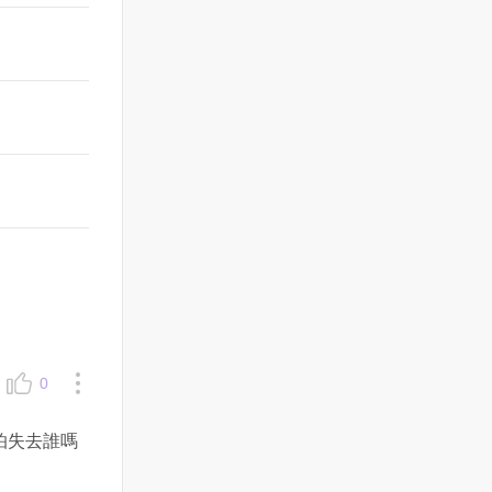
0
怕失去誰嗎