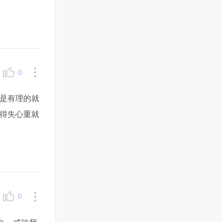
0
是有理的就
得失心重就
0