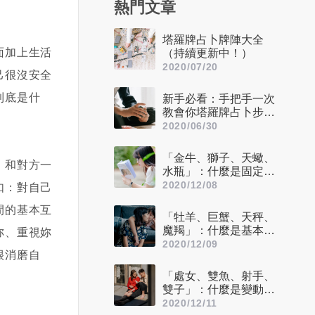
熱門文章
塔羅牌占卜牌陣大全
面加上生活
（持續更新中！）
2020/07/20
己很沒安全
到底是什
新手必看：手把手一次
教會你塔羅牌占卜步驟
——洗牌＋切牌、抽
2020/06/30
牌、排牌陣！
「金牛、獅子、天蠍、
，和對方一
水瓶」：什麼是固定星
座，他們又該怎麼追？
2020/12/08
如：對自己
間的基本互
「牡羊、巨蟹、天秤、
魔羯」：什麼是基本星
妳、重視妳
座，他們又該怎麼追？
2020/12/09
很消磨自
「處女、雙魚、射手、
雙子」：什麼是變動星
座，他們又該怎麼追？
2020/12/11