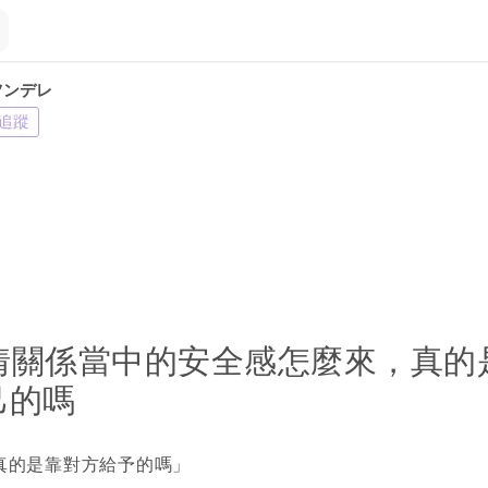
ツンデレ
追蹤
情關係當中的安全感怎麼來，真的
己的嗎
真的是靠對方給予的嗎」