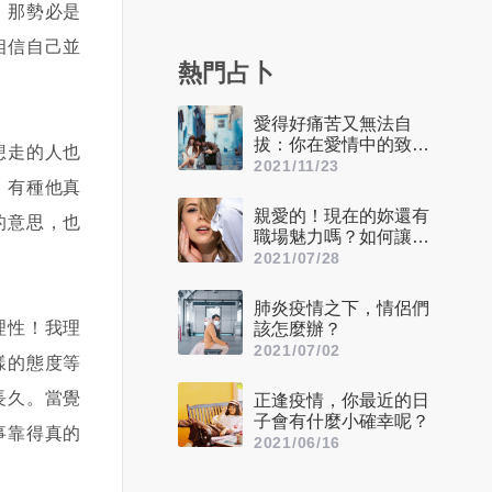
，那勢必是
相信自己並
熱門占卜
愛得好痛苦又無法自
拔：你在愛情中的致命
想走的人也
缺點是什麼？
2021/11/23
，有種他真
親愛的！現在的妳還有
的意思，也
職場魅力嗎？如何讓自
己看起來更迷人呢？
2021/07/28
肺炎疫情之下，情侶們
理性！我理
該怎麼辦？
2021/07/02
樣的態度等
長久。當覺
正逢疫情，你最近的日
子會有什麼小確幸呢？
事靠得真的
2021/06/16