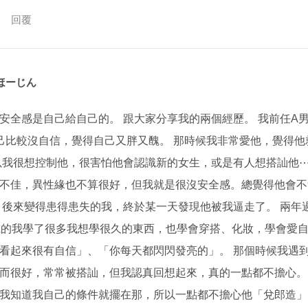
回覆
ほーじん
安全感是自己給自己的。 跟大家分享我的兩個經歷。 我前任A男
己比較沒自信，覺得自己又胖又醜。 那時候我非常愛他，覺得他
以我很想控制他，很害怕他會認識新的女生，或是有人想搭訕他⋯
不佳，異性緣也不算很好，但我就是很沒安全感。總覺得他會不
 後來變得患得患失的我，終於某一天發現他被我逼走了。 兩年
歲的我學了很多我想學很久的東西，也學會穿搭、化妝，學會愛自
看起來很有自信」、「你每天都閃閃發亮的」。 那個時候我遇
而很好，常常被搭訕，但我認真回想起來，真的一點都不擔心。
我知道我自己的條件就擺在那，所以一點都不擔心他「兌郎造」