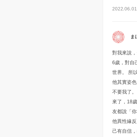
聲，阿霞開始覺得不對勁！一開
集結在基輔北方，顯然是在為一
時，那就鼓起勇氣問他吧！若得
堪？很委屈？對，他就是想讓你
2022.06.01
始她還覺得說自己也許年紀了大
場大規模進攻做準備。
到的回應是好的，妳也能藉此誠
陷入這種情緒，因為他覺得委
身體狀況不好了，才會如此，還
實地傳達妳的真實感受 ，說不定
屈，所以，他也要讓你感受一下
去看了耳鼻喉科，讓醫生檢查檢
這將是一個很好的告白機會！2｜
這種感覺。這是他用來平衡自己
查，但是檢查每次都是正常的！
刻意保持距離或冷落一段時間，
心態的方式。他對你的付出，和
ま
慢慢的，耳邊的聲音越來越大
來看看他對妳的反應 試著設立一
你做出的回應他都看得清清楚
聲，也越來越清楚！阿霞意識到
個「欲擒故縱」情境，舉例來
楚，因為不斷地拿來對比，所以
對我來說，
情況的嚴重性！而那個聲音來自
說：一向習慣每天都有數十封訊
在發生矛盾的時候就會顯得更加
6歲，對自
一個老男人的聲音，因為自己在
息來回、互聊電話或是每晚互道
委屈。自然也會對這份感情更加
家裡，沒有第二個人，所以阿霞
晚安的你們，透過暫時停止聯繫
的消極。如果能夠感性一下，為
世界。 所
很確定自己沒聽錯！男人始終都
或與不主動聯絡他，保持距離的
愛讓讓路，天蠍可能會心態好一
他其實姿色
重覆著同樣一句話（這厝是我
觸發動作來觀察對方的反應。讓
點。但天蠍就是沒辦法做到這一
不要我了。
ㄟ）！剛開始也都只聞其聲不見
他突然感受到妳的不尋常，默默
點，每一次的憧憬，每一次的失
其人，阿霞也想說去宮廟拜拜，
地重新強調妳的存在感的同時也
望，每一次的享受，每一次的委
來了，18
淨身一下之後可能就會好了！沒
能讓妳有時間獨自思考自己的內
屈，他必然會在某一個夜裡拿出
友都說「你
想到，宮廟拜了，身也淨過了，
心想法。3｜ 表明立場並直球對
來反复咀嚼。他要用這些來揣測
他異性緣反
聲音還是在，並且變本加利，有
決，直接問對方「現在的我們是
你到底在想什麼，用來推斷這段
個半夜阿霞起床上廁所，發現男
什麼關係？」 這個是對不想有曖
感情到底有沒有意義，有沒有未
己有自信，
人站在她的床頭看著她！頓時靈
昧的關係、想結束曖昧情況的人
來。天蠍面對感情永遠會計較。