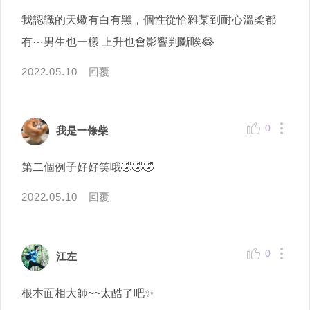
我認識的天蠍有白有黑，個性從恰雜某到耐心溫柔都
有⋯男生也一樣 上升也會影響判斷唉😂
2022.05.10
回覆
0
我是一條柴
第二個例子好好笑哦🤣🤣🤣
2022.05.10
回覆
0
江左
根本面相大師~~太酷了吧✨