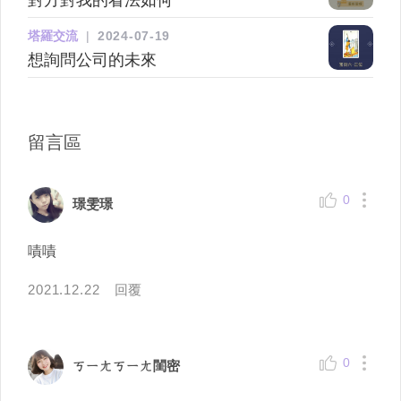
塔羅交流
|
2024-07-19
想詢問公司的未來
留言區
0
璟雯璟
嘖嘖
2021.12.22
回覆
0
ㄎㄧㄤㄎㄧㄤ閨密