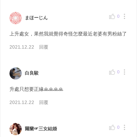
0
まほーじん
上升處女，果然我就覺得奇怪怎麼最近老婆有男粉絲了
2021.12.22
回覆
0
白良駿
升處只想要正緣🙏🙏🙏🙏
2021.12.22
回覆
0
爾蘭☞三女結婚