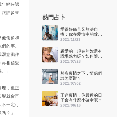
我年輕時認
。跟許多來
熱門占卜
愛得好痛苦又無法自
拔：你在愛情中的致命
來他偷偷和
缺點是什麼？
2021/11/23
他們的事。
親愛的！現在的妳還有
我潛意識作
職場魅力嗎？如何讓自
己看起來更迷人呢？
2021/07/28
不再相信愛
感。」
肺炎疫情之下，情侶們
該怎麼辦？
2021/07/02
處理，但正
正逢疫情，你最近的日
影響就會再
子會有什麼小確幸呢？
人不一定可
2021/06/16
樣嗎？」