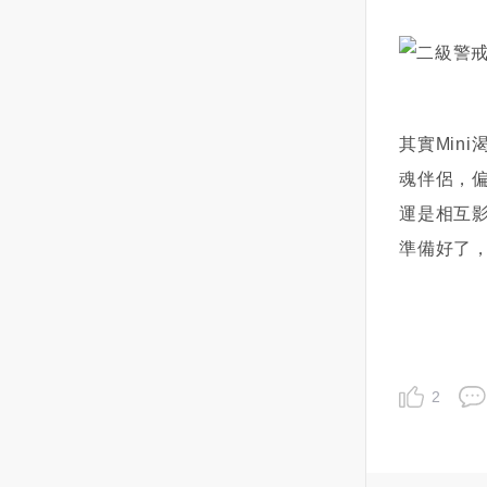
辦法說搬家就搬家！阿霞把原委
理你，你看到的是，他說自己感
說了一遍，也說沒太多錢可作法
冒了，你沒有什麼反應還在那玩
事，於是宮廟師父說，在阿霞房
遊戲他小心眼兒生氣了。但他的
子裡的那個人已是 地縛靈，可能
視野裡卻是，你大前天打電話沒
也沒那麼容易趕走（我猜沒給足
接，前天發消息不回，昨天跟朋
夠的錢不作法，或是法力不夠
友出去吃飯很晚才回來，今天看
其實Min
高）建議阿霞供養（祂），每餐
到自己生病了也沒有任何反應。
魂伴侶，
有煮或有在家時就買個便餐，多
不是他突然開始計較，而是他突
運是相互
放一雙碗筷給（祂）和平共處就
然繃不住了。雖說全部都是一些
好！阿霞後來聽了建議也就照辦
小事，但是天蠍就會從中察覺到
準備好了
了，粗茶淡飯的，可是3餐都有多
你的變化，從而又會覺得你只會
放一雙碗筷本來以為這樣之後可
變得越來越敷衍，兩個人的心越
以相安無事，沒想到（祂）還是
來越遠，這段感情越來越淡。所
不善罷甘休，每天吵著阿霞要房
以，他陷入了矛盾，陷入了偏
子，不是走路走到一半推她一
執，產生了消極和不安。但是，
2
把，不然就是突然挪動家裡的桌
你一定要搞清楚的是，天蠍真正
椅害她跌倒！（原來我看到她身
在意的一定不是接不接電話，回
上的黑青都是這樣來的）！到此
不回消息，有沒有關心自己。而
我蠻佩服阿霞的，一個婦人家可
是他想要弄清楚，你本來就是這