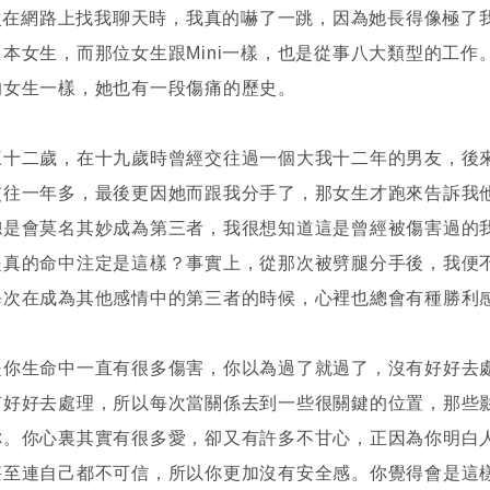
一次在網路上找我聊天時，我真的嚇了一跳，因為她長得像極了
本女生，而那位女生跟Mini一樣，也是從事八大類型的工作
的女生一樣，她也有一段傷痛的歷史。
三十二歲，在十九歲時曾經交往過一個大我十二年的男友，後
交往一年多，最後更因她而跟我分手了，那女生才跑來告訴我
總是會莫名其妙成為第三者，我很想知道這是曾經被傷害過的
是真的命中注定是這樣？事實上，從那次被劈腿分手後，我便
每次在成為其他感情中的第三者的時候，心裡也總會有種勝利
是你生命中一直有很多傷害，你以為過了就過了，沒有好好去
有好好去處理，所以每次當關係去到一些很關鍵的位置，那些
你。你心裏其實有很多愛，卻又有許多不甘心，正因為你明白
甚至連自己都不可信，所以你更加沒有安全感。你覺得會是這