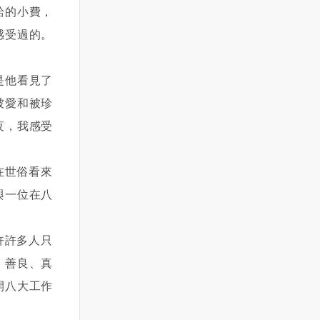
給的小費，
感受過的。
是他看見了
被愛和被珍
夜，我感受
在世俗看來
與一位在八
許許多人只
、善良、真
開八大工作