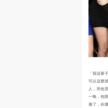
聲，阿霞開始覺得不對勁！一開
集結在基輔北方，顯然是在為一
時，那就鼓起勇氣問他吧！若得
堪？很委屈？對，他就是想讓你
始她還覺得說自己也許年紀了大
場大規模進攻做準備。
到的回應是好的，妳也能藉此誠
陷入這種情緒，因為他覺得委
身體狀況不好了，才會如此，還
實地傳達妳的真實感受 ，說不定
屈，所以，他也要讓你感受一下
去看了耳鼻喉科，讓醫生檢查檢
這將是一個很好的告白機會！2｜
這種感覺。這是他用來平衡自己
查，但是檢查每次都是正常的！
刻意保持距離或冷落一段時間，
心態的方式。他對你的付出，和
慢慢的，耳邊的聲音越來越大
來看看他對妳的反應 試著設立一
你做出的回應他都看得清清楚
聲，也越來越清楚！阿霞意識到
個「欲擒故縱」情境，舉例來
楚，因為不斷地拿來對比，所以
情況的嚴重性！而那個聲音來自
說：一向習慣每天都有數十封訊
在發生矛盾的時候就會顯得更加
一個老男人的聲音，因為自己在
息來回、互聊電話或是每晚互道
委屈。自然也會對這份感情更加
家裡，沒有第二個人，所以阿霞
晚安的你們，透過暫時停止聯繫
的消極。如果能夠感性一下，為
很確定自己沒聽錯！男人始終都
或與不主動聯絡他，保持距離的
愛讓讓路，天蠍可能會心態好一
重覆著同樣一句話（這厝是我
觸發動作來觀察對方的反應。讓
點。但天蠍就是沒辦法做到這一
ㄟ）！剛開始也都只聞其聲不見
他突然感受到妳的不尋常，默默
點，每一次的憧憬，每一次的失
「我這輩
其人，阿霞也想說去宮廟拜拜，
地重新強調妳的存在感的同時也
望，每一次的享受，每一次的委
可以這麼
淨身一下之後可能就會好了！沒
能讓妳有時間獨自思考自己的內
屈，他必然會在某一個夜裡拿出
人，而他
想到，宮廟拜了，身也淨過了，
心想法。3｜ 表明立場並直球對
來反复咀嚼。他要用這些來揣測
聲音還是在，並且變本加利，有
決，直接問對方「現在的我們是
你到底在想什麼，用來推斷這段
一晚，他開
個半夜阿霞起床上廁所，發現男
什麼關係？」 這個是對不想有曖
感情到底有沒有意義，有沒有未
傷了，在
人站在她的床頭看著她！頓時靈
昧的關係、想結束曖昧情況的人
來。天蠍面對感情永遠會計較。