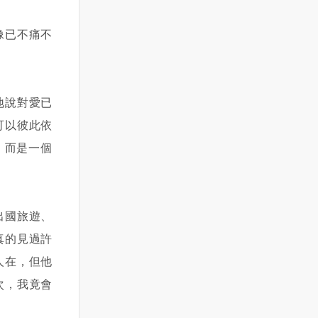
像已不痛不
地說對愛已
可以彼此依
，而是一個
出國旅遊、
真的見過許
人在，但他
次，我竟會