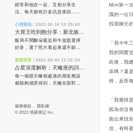
階段期：好想升級到戀愛關係
各樣挽救關系的做法，先照顧好
個星期五基本上我都會到基隆
在國內，許多家庭不得不在車站
經常和他在一起、互相分享生
Mini第
時該如何作？
你自己吧。當你的生活改變了，
去，而我都將車停在基隆的嵌仔
分離，不知何時才能重聚。俄羅
活、每天都有許多訊息來回…
識的一位日
婚姻自然也會改變。婚姻狀況只
頂市場，等著客戶過來取貨！其
斯開戰烏克蘭7天後，俄國防部於
等，感覺和對方無話不談就像戀
找我聊天
心情園地
|
2022-02-14 12:25:00
是反映了你對待生命的態度。
中有一個客戶叫阿霞！年紀大概
2日宣布奪下烏克蘭的南部戰略要
人般互動，但現實中對方也似乎
大胃王吃到飽分享：新北板橋
4、責任在他/她。 對於你的幸
50多歲，是個台灣傳統婦女，未
地「赫爾松」（Kherson），成為
從不明確告訴妳他喜歡妳，始終
區，有之和牛鍋物放題
福，該負責任的只有你自己只有
婚！因為工作關係，她始終都是
烏克蘭首個淪陷的主要城市。烏
是有著「友達以上，戀人未滿」
飯局不間斷😬最近和牛放題選擇
「我今年
全然接納了自己，才能接受對方
一件花洋裝上衣，一條黑長褲，
國軍方原先予以否認，但當地市
模棱兩可的曖昧距離。何時才能
好多，選了照片看起來還不錯的
我的閨蜜
的愛你認為對方做得不好，其實
穿著雨鞋，來跟我買貨！當然冬
長隨後證實，俄軍坦克入侵導致
到達「戀人轉正」的那一天呢？
有之和牛（築間集團）菜單有三
星座世界
|
2022-03-03 12:22:20
是因為你不懂愛自己。 5、我需
天的時候就穿長袖，夏天的時候
多達300名烏克蘭平民與士兵戰
大家在正式確立情侶關係之前，
種價位，依價位不同，用餐時間
此後，我
占星深度解析：天蠍座的詞不
要浪漫的刺激。 當你的婚姻顯
就穿短袖，而發生這件事情的時
死，烏軍已經失守，街道上到處
一定都會經歷一段交織了浪漫、
也不同，$788是110分鐘，
祟嗎？還
達意和口是心非
得空洞無聊時，你其實不需要情
候就是在夏天，第一次我看到阿
都是屍體，連搶修電力的人員都
新鮮、熱情…的曖昧時期，而且
$1080&$1680則是120分，另外
每一個跟天蠍相處過的朋友應該
情，反而
調浪漫的刺激，而是勇氣。你需
霞的手臂上怎麼青一塊，紫一
遭狙擊射殺。根據《紐約時報》
可以通過曖昧期了解彼此、判斷
可以加$99變成火烤兩吃（晚餐&
都能夠感受得到，天蠍在面對感
要有勇氣去審視現有的軌道，擺
塊！便隨口問了說怎麼把身體撞
報導，位於黑海附近聶伯河
對方心意、觀察雙方是否適合再
假日$888/$1180/$1880）$788就
情的時候真的是非常矛盾的。他
脫安逸感走出死水一般的舒適
成這樣？被老公打嗎？阿霞也是
（Dnieper River）下游的港口城
進階到戀人關係。若妳對他「喜
有澳洲和牛，$1080則有3款美
總是想讓對方證明自己的感情，
「我覺得
區，本著內心的需求去冒點險。
個隨性之人，馬上就回我說你是
市「赫爾松」經過連日激戰後，
歡」的感覺愈來愈強烈，但是卻
牛，$1680多日本頂級和牛和美國
又總是懷疑這份感情還不夠真
服務條款
．
隱私權
因為你沒
這樣，你的生活會立即鮮活起
（中猴）哦！我又沒嫁人你又不
俄軍2日宣布完全占領整座城市。
又沒有進一步的勇氣，妳會持續
特上牛小排，感覺沒多很多種，
實。如果無法消除他的不安，他
© 2022 塔羅筆記 Inc.
來，而用不著來自外部的刺激。
是不知道！我笑笑，沒繼續說下
數小時後，赫爾松市長科雷哈耶
默默地保持著這種「喜歡」的感
所以直接選$1080的價位今天直接
就會不斷地懷疑，為了讓對方進
跑出來找
6、真愛終會到來。 當你夢想著
去！當然身上有黑青會隨著時間
夫（Ihor Kolykhaiev）與官員受
覺嗎？希望對方能先察覺自己的
點3款美牛，朋友們有點其它牛
一步去證明而鬧出更多的矛盾。
信，有時
真愛時，其實是期待一個完美的
慢慢消去但是我每次看到阿霞
訪表示，俄國軍隊與坦克挺進赫
心意後先付諸行動？還是很想要
肉，感覺馬X等級，所以後面我們
天蠍的失控都是源於無法消除內