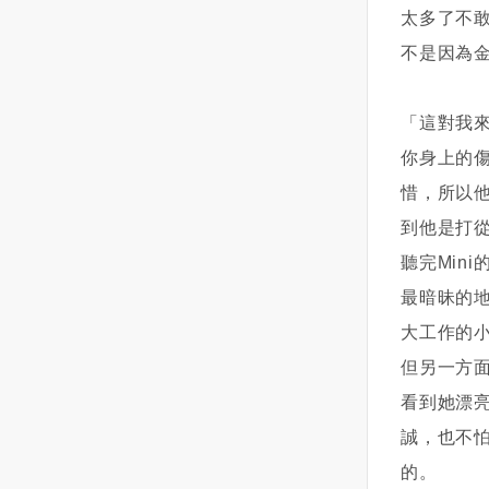
太多了不
魂被嚇飛了一半，但是一個女人
最直接有效的解決方法。也許對
他不會在沒有意義沒有未來的感
家大半夜也沒地方去，加上自己
方只是沒有說出口的勇氣，若是
情裡浪費太多的時間精力感情，
不是因為
也沒什麼錢只能不進房間，硬著
由妳先伸出橄欖枝時，對方肯定
所以他就會不斷地去評判這段感
頭皮睡客廳，天亮了再回房間補
會想積極的與妳確認關係。反
情到底有沒有意義，有沒有未
「這對我
眠！這樣的狀況一個星期出現好
之，如果對方無法好好澄清這段
來。而天蠍的包容就在於。天蠍
幾天，耳邊的說話內容也還是那
關係時，那麼這也是考慮與他說
在看到了你的全部缺點，看到了
你身上的
句話：（這厝是我ㄟ）有一次聲
再見的最好選擇。最後，在從曖
兩個人的所有矛盾，看到了這份
惜，所以
音又來了，阿霞忍不住回答他！
昧期逐漸發展到情侶關係的確立
感情所有的不好的結局之後，其
到他是打
這房子是我跟房東租的，有本事
的這段過程中不是一蹴而就，而
實還是仍抱有幻想和希望的。可
你去找他別來找我，我一個婦人
是需要循序漸進的。所以多展現
能在某一天的晚上，他看到了兩
聽完Min
家又沒得罪你！沒想到，這個聲
自己的魅力、愛自己多一點，也
個人的一百個矛盾覺得感情沒有
最暗昧的
音也有回應了，祂說：我找不到
不需隨時步步緊逼對方，適當的
未來了想要提出分手，又會在突
大工作的
XXX（房東名這下換阿霞愣住
調整步伐，覺得在過程中盡力
然找到了一個契合的點，發現了
了！這樣的日子說什麼也過不下
了、並享受這段曖昧期的美好過
一線生機之後而選擇再試一試。
但另一方面
去，阿霞在朋友的介紹下去一間
程才是最重要的喔！
當然，這所有的猜想都是在你看
看到她漂
專門在處理這種陰間怪事的宮
不到的地方。所以，天蠍的折磨
誠，也不
廟，想辦法解決這件事，（註）
與痛苦也是在你看不到的地方。
阿霞的經濟狀況真的很不好，沒
你們今天鬧了矛盾，他生氣了不
的。