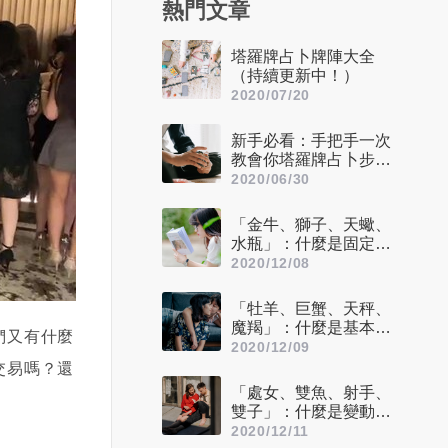
熱門文章
塔羅牌占卜牌陣大全
（持續更新中！）
2020/07/20
新手必看：手把手一次
教會你塔羅牌占卜步驟
——洗牌＋切牌、抽
2020/06/30
牌、排牌陣！
「金牛、獅子、天蠍、
水瓶」：什麼是固定星
座，他們又該怎麼追？
2020/12/08
「牡羊、巨蟹、天秤、
魔羯」：什麼是基本星
們又有什麼
座，他們又該怎麼追？
2020/12/09
交易嗎？還
「處女、雙魚、射手、
雙子」：什麼是變動星
座，他們又該怎麼追？
2020/12/11