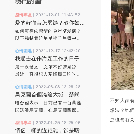
熱門討論
感情專區
|
2021-12-01 11:46:52
愛的好痛苦怎麼辦？教你如何
療癒依戀焦慮型的金星情愛病
如何療癒依戀型的金星情愛病？
以下幾帖開給星星學子星盤中病
態依賴依附心病處方箋：1、必須
心情園地
|
2021-12-17 12:42:20
找對人。其實跟誰結婚都一樣，
我過去在作海產工作的日子
最後你需要面對的還是你自己。
裡，真實靈異經驗分享
對方只是你愛自己的能力的一種
第一次發文，文筆不好請見諒，
反映。當你自己真正轉大人了，
最近一直很想去基隆廟口吃吃東
現有婚姻就是最好的。2、下一個
西，但一直找不到空閒的時間
心情園地
|
2022-03-03 12:28:28
伴侶會全然不同。 離異和更換
去，但也就讓我不自覺想起過去
烏克蘭首個淪陷大城！赫爾松
伴侶並不是問題的解決辦法，它
在作海產工作的日子裡，所遇到
「滿街曝屍」已有一百萬難民
不知大家
只不過是把問題延遲了。“更換”或
的人，事，物....！20年因為我本
聯合國表示，目前已有一百萬難
逃離烏克蘭。
許能帶來一時的新鮮感和輕鬆
身從事海產批發類的事業，每個
民逃離烏克蘭。在烏克蘭西部的
想法？她
感，但是擺脫的只是問題的誘
星期總有幾天要批貨到基隆去給
利沃夫火車站，逃離俄羅斯入侵
是也會有
感情專區
|
2022-01-25 18:25:06
因，而不是問題的本身。 3、我
客戶，所以基隆對我來說，也算
的人群蜂擁而至，希望乘車前往
情侶一樣的近距離，卻是曖昧
必須挽救這段婚姻。 拋開各種
不陌生的城市！事情是這樣，每
波蘭。由於烏克蘭男性被要求留