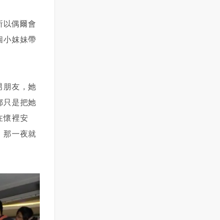
所以偶爾會
個小妺妹帶
男朋友，她
都只是把她
在懷裡安
，那一夜就