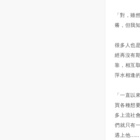
伴侶來彌補你的不足。因為完美
時，身上的黑青總是沒有消退，
爾松，幾天以來的戰鬥導致300名
將妳的心意告訴對方結束曖昧關
只點美牛，其中以美國特上熟成
心的矛盾而陷入偏執，在這種缺
伴侶是不存在的，所以真愛的夢
而且還會越來越多！也因為她是
烏克蘭平民與士兵喪生，目前當
係，或是想要兩人的關係能靠得
羽下的油花最佳，美和牛（腿
乏安全感的狀態下，內心的消
「對，雖
想只會給你不斷地失落失望。
一個婦人，她沒說！我也不好意
地已經沒有烏克蘭軍隊，證實了
更近，晉級到交往中的情侶關係
肉）和美肋眼都普通🥲海鮮的部
極，悲觀就會影響天蠍對於感
癢，但我
7、我需要和諧。 男人最愛以此
思問，直到有一次，她前一天要
赫爾松的淪陷。科雷哈耶夫說，
呢？讓我們先停下來想一想：曖
份，磯岸鮑魚、龍虎石斑、透
情，對於眼前這個人的判斷。而
為借口來避免深入探討問題若是
我幫她留的漁貨，她沒來載，電
造船業重鎮赫爾松被奪後，市街
昧期最長保持多久才合適？與對
抽、鮮蝦及黑虎蝦都很新鮮好
天蠍獲取安全感的方式又是需要
把所有不滿都掩蓋在和諧的外衣
話打不通，手機也關機，怎麼樣
上到處都是屍體，供電中斷，水
方之間的曖昧期，從數個月最長
吃，每款都點2輪以上只是鮮蚵竟
靠自己去求證的，不是對方某一
很多人也
下，人就是在壓抑自己，只有善
都聯絡不上，我心裡還在想,這個
與食物都很有限，公營事業人員
不要超過半年為佳。如果到了半
然中午時段就沒有了，有點誇張
句話，某一個行為就能夠打動
經再沒有
於疏導負面情緒的人，才能讓關
阿霞竟然放我鴿子，改天看我還
試圖修復受損管路與倒塌的配
年以後對方還是一直維持曖昧，
😵😵😵，然後菜單上也沒有蛤蜊
他，讓他感覺到踏實。說白了，
靠，相互取
係流動。 8、說真話很傷人。
會不會留給她！過了一星期後，
線，卻慘遭狙擊手的攻擊，包含
而不做任何進一步的表示的話，
😵😵😵湯頭的部分選了牛骨湯和
最終讓天蠍不再偏執的，一定是
說真話的確傷人，但也是療傷的
又來到基隆，阿霞出現了，看到
發動襲擊赫爾松的指揮官在內，
無疑對方也有自己的顧慮和想
牛奶鍋（加價$159），兩款評價
要化解他內心的矛盾，他自己靜
萍水相逢
唯一方式說真話是走出灰暗日常
她我的直覺反應是$#$&@%&.....
約有10名全副武裝的俄國軍官進
法。若一直維持曖昧關係的壞處
都很不錯自助吧的部分，蔬菜的
下心來好好想一想，把那些悲觀
生活、建立美滿關係的轉折點保
一頓三字經！上次害我東西沒賣
入了市政府，向他宣稱俄羅斯打
是什麼？隨著曖昧期的拉長，對
品質優，有我愛的麻糬燒和黃金
的想法給排出去，他自然就會找
「一直以
留秘密或許聽起來很體貼，但是
完！她看我這麼生氣！也許心裡
算在此建立一個軍事管理機構。
彼此的新鮮感也會逐漸消退。也
蛋耶！！！還有蝦比漿多的鮮蝦
到安全感。所以，跟天蠍相處的
在關係中卻毫不適用。打開天窗
覺得過意不去，阿霞叫我不要生
報導指出，赫爾松成為烏克蘭首
許妳會感到擔憂，害怕萬一由妳
滑、花枝滑、牛肉滑和豬肉滑，
關鍵點一定是在於，如何在天蠍
買各種想
說亮話吧。 9、我得順著他/
氣，她不是故意訂了貨不來拿
個陷落的主要城市後，將為俄軍
先打破僵局而讓現階段的美好氛
朋友們對自助吧相當滿意，尤其
產生懷疑的時候，化解他內心的
多上流社
她。 你這樣做是因為害怕對
的！也因為當天她其中一隻眼睛
西向推進敖德薩（Odessa）清出
圍消失不見、怕尷尬，所以傾向
是鮮蝦滑，還說要來吃788的蝦滑
矛盾。雖說天蠍的心裡總是充滿
們就只有
抗。大多數婚姻不是死於兩人的
還包著紗布，一整個就是殘障人
道路，而敖德薩將是更大的戰略
自己決不當先攤牌的一方，就這
自由😆😆😆另外有試和牛黑咖
了顧慮。但在我看來，天蠍內心
激戰，而是在過度退讓中變得疲
士的裝扮我也就不跟她計較了，
要地，有助於使俄羅斯試圖控制
樣順其自然下去的打算。但是請
哩，真心推薦有食量的要來一
的種種矛盾總結下來就是一組，
遇上他.....