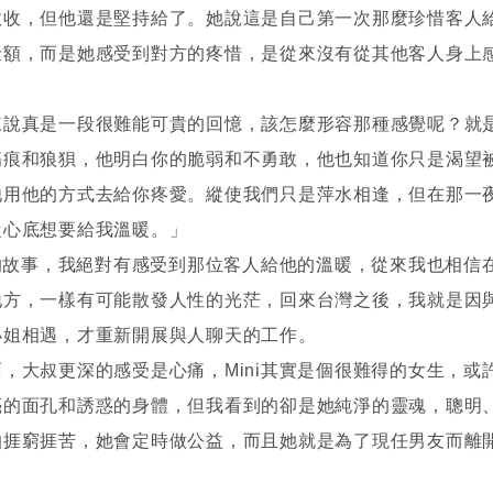
敢收，但他還是堅持給了。她說這是自己第一次那麼珍惜客人
金額，而是她感受到對方的疼惜，是從來沒有從其他客人身上
來說真是一段很難能可貴的回憶，該怎麼形容那種感覺呢？就
傷痕和狼狽，他明白你的脆弱和不勇敢，他也知道你只是渴望
他用他的方式去給你疼愛。縱使我們只是萍水相逢，但在那一
從心底想要給我溫暖。」
i的故事，我絕對有感受到那位客人給他的溫暖，從來我也相信
地方，一樣有可能散發人性的光茫，回來台灣之後，我就是因
小姐相遇，才重新開展與人聊天的工作。
，大叔更深的感受是心痛，Mini其實是個很難得的女生，或
亮的面孔和誘惑的身體，但我看到的卻是她純淨的靈魂，聰明
怕捱窮捱苦，她會定時做公益，而且她就是為了現任男友而離