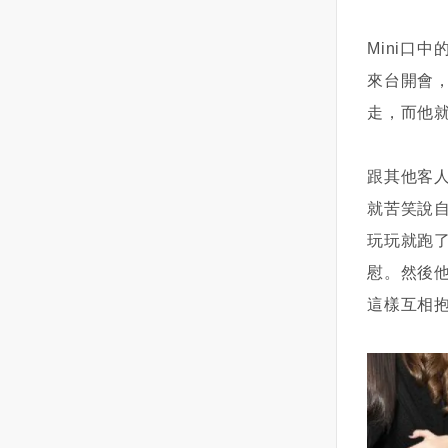
弱和僵化，要適時說“不”，這對婚
也聽她娓娓道來這陣子所發生的
烏克蘭黑海沿岸的目標更進一
記住一點！對妳而言，可能會因
碗，這裡的和牛咖哩真的好吃喔
計較和包容。計較，是因為天蠍
姻關係至關重要。
事還有為何放我鴿子的理由！阿
步。此外，俄軍在另一個港口城
為妳還對他有著喜歡的感覺而繼
飯後還有3家冰淇淋
既驕傲又敏感。他計較的往往不
Mini口
霞說：她大約從半年前，從娘家
市馬里烏波爾（Mariupol）也取
續委屈自己的焦慮心情，久了還
（coldstone、明治和明果）和霜
是某一句話某一個行為，而是他
搬了出來，因為哥哥的兒子要回
得進展，不僅從陸路進攻，同時
會一直胡思亂想，想不透這個男
淇淋，飲料也相當多選擇整體而
會去揣測你為什麼會說這句話，
來台開會
家住，她雖然沒結婚，但基於自
海軍部隊也在近海集結，外界擔
生到底是想怎樣下去呢？而且或
言，除了服務人手不足，都還算
為什麼會有這個行為。但天蠍的
走，而他
己是女兒也不好長久賴在家裡！
憂俄軍可能對馬里烏波爾發動兩
許對方沒到很喜歡妳的程度，也
滿意，會想再來用餐！
驕傲又不允許讓你知道他在暗中
索性就在市場附近租了一間房
棲攻擊。馬里烏波爾位於赫爾松
或許根本只是享受著曖昧的關
的揣測你。所以，在日常生活
子，房子不大，兩房一廳，是一
東側的亞速海沿岸，三面與俄羅
係，並沒有想經營情侶關係的打
中，天蠍就會特別的喜歡在一些
跟其他客
間屬於舊 公寓的房子！因為租金
斯接壤，控制著通往亞速海的要
算。甚至妳還可能會錯過與真正
小的事情上去爭輸贏對錯。但是
就苦笑說
也相對便宜，她便帶了自己的一
道，這個港口城市若被俄軍占
適合妳的新戀情相遇的機會。怎
他去爭贏和對的原因又不是在於
玩玩就跑
些衣物，馬上租房住了進去！剛
領，俄國就能將頓內茨克、盧甘
麼從曖昧階段轉化為戀人關係？1
他想贏，而是他想看看你會不會
開始住進去這個 公寓時，只覺得
斯克等烏東地區和飛地克里米亞
｜試著詢問對方對妳的真實想
認輸...這樣說來，確實是天蠍有
慰。然後
光線好像不是很充足，牆壁也都
半島連結起來。同時，俄羅斯襲
法？找個適當的氛圍之下，問問
一些些的不講道理。因為，在他
這樣互相
黑黑暗暗的，但租金便宜，也就
擊了各地更多的平民目標，砲火
他：「你覺得我怎麼樣？」不論
看來，他所有的錯誤都是由你的
沒想太多只是住了一個多月後，
切斷了許多社區的電力、藥品、
妳會得到什麼樣的回應，但當妳
錯誤先開始他才會這樣的。由於
晚上要睡覺前總聽到耳邊有個聲
水與暖氣等供應，其他俄軍縱隊
了解到他的真實感受與想法時，
他一直在分析，揣測，所以，他
音在跟她說話！剛開始她總覺得
包圍了烏克蘭第二大城哈爾科夫
妳應該就能決定下一步該怎麼辦
永遠都是有道理的，這一次的錯
是自己累了，產生幻聽，睡個覺
（Kharkiv）。最不妙的是，一支
了。因此如果妳開始對眼前的曖
你不認，他就會很清晰的告訴
起來就好，但隨著聲音越來越大
由俄國軍用車輛組成的龐大車隊
昧關係變得患得患失、胡思亂想
你，你上次錯哪了。你覺得很難