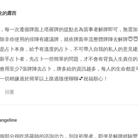
化的露西
，每一次遵循牌面上塔羅牌的提點去為當事者解牌即可，無需加
除非你使用的排陣有建議牌，就依牌面串流整體牌陣去解牌😇
是占卜本身，給予有溫度的占卜，不可帶入自我的私人的意見建
🤥新手占卜者，先占卜一些簡單的問題，才不會有背負人生責任
會用至少7張牌陣去占卜，牌多給的資訊越多，每人的生命都是
一切稍嫌過於簡單以上路過隨便聊聊💕祝福順心！
回覆
angeline
個部分很吃塔羅師的諮詢功力，別說初學者，即便是解牌經驗豐