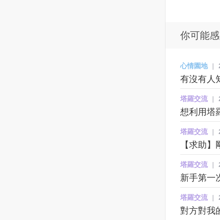
聲，阿霞開始覺得不對勁！一開
集結在基輔北方，顯然是在為一
時，那就鼓起勇氣問他吧！若得
堪？很委屈？對，他就是想讓你
始她還覺得說自己也許年紀了大
場大規模進攻做準備。
到的回應是好的，妳也能藉此誠
陷入這種情緒，因為他覺得委
身體狀況不好了，才會如此，還
實地傳達妳的真實感受 ，說不定
屈，所以，他也要讓你感受一下
你可能感
去看了耳鼻喉科，讓醫生檢查檢
這將是一個很好的告白機會！2｜
這種感覺。這是他用來平衡自己
查，但是檢查每次都是正常的！
刻意保持距離或冷落一段時間，
心態的方式。他對你的付出，和
心情園地
|
慢慢的，耳邊的聲音越來越大
來看看他對妳的反應 試著設立一
你做出的回應他都看得清清楚
有沒有人
聲，也越來越清楚！阿霞意識到
個「欲擒故縱」情境，舉例來
楚，因為不斷地拿來對比，所以
情況的嚴重性！而那個聲音來自
說：一向習慣每天都有數十封訊
在發生矛盾的時候就會顯得更加
塔羅交流
|
一個老男人的聲音，因為自己在
息來回、互聊電話或是每晚互道
委屈。自然也會對這份感情更加
想利用塔羅
家裡，沒有第二個人，所以阿霞
晚安的你們，透過暫時停止聯繫
的消極。如果能夠感性一下，為
很確定自己沒聽錯！男人始終都
或與不主動聯絡他，保持距離的
愛讓讓路，天蠍可能會心態好一
塔羅交流
|
重覆著同樣一句話（這厝是我
觸發動作來觀察對方的反應。讓
點。但天蠍就是沒辦法做到這一
【求助】剛
ㄟ）！剛開始也都只聞其聲不見
他突然感受到妳的不尋常，默默
點，每一次的憧憬，每一次的失
其人，阿霞也想說去宮廟拜拜，
地重新強調妳的存在感的同時也
望，每一次的享受，每一次的委
塔羅交流
|
淨身一下之後可能就會好了！沒
能讓妳有時間獨自思考自己的內
屈，他必然會在某一個夜裡拿出
新手第一
想到，宮廟拜了，身也淨過了，
心想法。3｜ 表明立場並直球對
來反复咀嚼。他要用這些來揣測
聲音還是在，並且變本加利，有
決，直接問對方「現在的我們是
你到底在想什麼，用來推斷這段
塔羅交流
|
個半夜阿霞起床上廁所，發現男
什麼關係？」 這個是對不想有曖
感情到底有沒有意義，有沒有未
對方對我
人站在她的床頭看著她！頓時靈
昧的關係、想結束曖昧情況的人
來。天蠍面對感情永遠會計較。