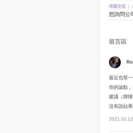
塔羅交流
|
魂被嚇飛了一半，但是一個女人
最直接有效的解決方法。也許對
他不會在沒有意義沒有未來的感
想詢問公
家大半夜也沒地方去，加上自己
方只是沒有說出口的勇氣，若是
情裡浪費太多的時間精力感情，
也沒什麼錢只能不進房間，硬著
由妳先伸出橄欖枝時，對方肯定
所以他就會不斷地去評判這段感
頭皮睡客廳，天亮了再回房間補
會想積極的與妳確認關係。反
情到底有沒有意義，有沒有未
眠！這樣的狀況一個星期出現好
之，如果對方無法好好澄清這段
來。而天蠍的包容就在於。天蠍
留言區
幾天，耳邊的說話內容也還是那
關係時，那麼這也是考慮與他說
在看到了你的全部缺點，看到了
句話：（這厝是我ㄟ）有一次聲
再見的最好選擇。最後，在從曖
兩個人的所有矛盾，看到了這份
音又來了，阿霞忍不住回答他！
昧期逐漸發展到情侶關係的確立
感情所有的不好的結局之後，其
Ro
這房子是我跟房東租的，有本事
的這段過程中不是一蹴而就，而
實還是仍抱有幻想和希望的。可
你去找他別來找我，我一個婦人
是需要循序漸進的。所以多展現
能在某一天的晚上，他看到了兩
最近也幫一
家又沒得罪你！沒想到，這個聲
自己的魅力、愛自己多一點，也
個人的一百個矛盾覺得感情沒有
音也有回應了，祂說：我找不到
不需隨時步步緊逼對方，適當的
未來了想要提出分手，又會在突
你的論點，
XXX（房東名這下換阿霞愣住
調整步伐，覺得在過程中盡力
然找到了一個契合的點，發現了
建議（牌陣
了！這樣的日子說什麼也過不下
了、並享受這段曖昧期的美好過
一線生機之後而選擇再試一試。
沒有說結果
去，阿霞在朋友的介紹下去一間
程才是最重要的喔！
當然，這所有的猜想都是在你看
專門在處理這種陰間怪事的宮
不到的地方。所以，天蠍的折磨
2021.10.12
廟，想辦法解決這件事，（註）
與痛苦也是在你看不到的地方。
阿霞的經濟狀況真的很不好，沒
你們今天鬧了矛盾，他生氣了不