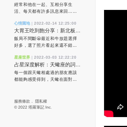
階段期：好想升級到戀愛關係
各樣挽救關系的做法，先照顧好
個星期五基本上我都會到基隆
在國內，許多家庭不得不在車站
經常和他在一起、互相分享生
時該如何作？
你自己吧。當你的生活改變了，
去，而我都將車停在基隆的嵌仔
分離，不知何時才能重聚。俄羅
活、每天都有許多訊息來回…
婚姻自然也會改變。婚姻狀況只
頂市場，等著客戶過來取貨！其
斯開戰烏克蘭7天後，俄國防部於
等，感覺和對方無話不談就像戀
心情園地
|
2022-02-14 12:25:00
是反映了你對待生命的態度。
中有一個客戶叫阿霞！年紀大概
2日宣布奪下烏克蘭的南部戰略要
人般互動，但現實中對方也似乎
大胃王吃到飽分享：新北板橋
4、責任在他/她。 對於你的幸
50多歲，是個台灣傳統婦女，未
地「赫爾松」（Kherson），成為
從不明確告訴妳他喜歡妳，始終
區，有之和牛鍋物放題
福，該負責任的只有你自己只有
婚！因為工作關係，她始終都是
烏克蘭首個淪陷的主要城市。烏
是有著「友達以上，戀人未滿」
飯局不間斷😬最近和牛放題選擇
全然接納了自己，才能接受對方
一件花洋裝上衣，一條黑長褲，
國軍方原先予以否認，但當地市
模棱兩可的曖昧距離。何時才能
好多，選了照片看起來還不錯的
的愛你認為對方做得不好，其實
穿著雨鞋，來跟我買貨！當然冬
長隨後證實，俄軍坦克入侵導致
到達「戀人轉正」的那一天呢？
有之和牛（築間集團）菜單有三
星座世界
|
2022-03-03 12:22:20
是因為你不懂愛自己。 5、我需
天的時候就穿長袖，夏天的時候
多達300名烏克蘭平民與士兵戰
大家在正式確立情侶關係之前，
種價位，依價位不同，用餐時間
占星深度解析：天蠍座的詞不
要浪漫的刺激。 當你的婚姻顯
就穿短袖，而發生這件事情的時
死，烏軍已經失守，街道上到處
一定都會經歷一段交織了浪漫、
也不同，$788是110分鐘，
達意和口是心非
得空洞無聊時，你其實不需要情
候就是在夏天，第一次我看到阿
都是屍體，連搶修電力的人員都
新鮮、熱情…的曖昧時期，而且
$1080&$1680則是120分，另外
每一個跟天蠍相處過的朋友應該
調浪漫的刺激，而是勇氣。你需
霞的手臂上怎麼青一塊，紫一
遭狙擊射殺。根據《紐約時報》
可以通過曖昧期了解彼此、判斷
可以加$99變成火烤兩吃（晚餐&
都能夠感受得到，天蠍在面對感
要有勇氣去審視現有的軌道，擺
塊！便隨口問了說怎麼把身體撞
報導，位於黑海附近聶伯河
對方心意、觀察雙方是否適合再
假日$888/$1180/$1880）$788就
情的時候真的是非常矛盾的。他
脫安逸感走出死水一般的舒適
成這樣？被老公打嗎？阿霞也是
（Dnieper River）下游的港口城
進階到戀人關係。若妳對他「喜
有澳洲和牛，$1080則有3款美
總是想讓對方證明自己的感情，
區，本著內心的需求去冒點險。
個隨性之人，馬上就回我說你是
市「赫爾松」經過連日激戰後，
歡」的感覺愈來愈強烈，但是卻
牛，$1680多日本頂級和牛和美國
又總是懷疑這份感情還不夠真
服務條款
．
隱私權
這樣，你的生活會立即鮮活起
（中猴）哦！我又沒嫁人你又不
俄軍2日宣布完全占領整座城市。
又沒有進一步的勇氣，妳會持續
特上牛小排，感覺沒多很多種，
實。如果無法消除他的不安，他
© 2022 塔羅筆記 Inc.
來，而用不著來自外部的刺激。
是不知道！我笑笑，沒繼續說下
數小時後，赫爾松市長科雷哈耶
默默地保持著這種「喜歡」的感
所以直接選$1080的價位今天直接
就會不斷地懷疑，為了讓對方進
6、真愛終會到來。 當你夢想著
去！當然身上有黑青會隨著時間
夫（Ihor Kolykhaiev）與官員受
覺嗎？希望對方能先察覺自己的
點3款美牛，朋友們有點其它牛
一步去證明而鬧出更多的矛盾。
真愛時，其實是期待一個完美的
慢慢消去但是我每次看到阿霞
訪表示，俄國軍隊與坦克挺進赫
心意後先付諸行動？還是很想要
肉，感覺馬X等級，所以後面我們
天蠍的失控都是源於無法消除內