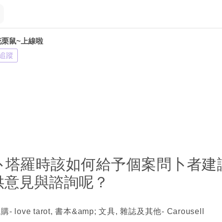
花栗鼠~上線啦
追蹤
卜塔羅時該如何給予個案問卜者建
供意見與諮詢呢？