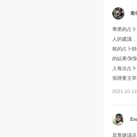
辦法說搬家就搬家！阿霞把原委
理你，你看到的是，他說自己感
說了一遍，也說沒太多錢可作法
冒了，你沒有什麼反應還在那玩
進
事，於是宮廟師父說，在阿霞房
遊戲他小心眼兒生氣了。但他的
子裡的那個人已是 地縛靈，可能
視野裡卻是，你大前天打電話沒
專業的占卜
也沒那麼容易趕走（我猜沒給足
接，前天發消息不回，昨天跟朋
人的建議，
夠的錢不作法，或是法力不夠
友出去吃飯很晚才回來，今天看
高）建議阿霞供養（祂），每餐
到自己生病了也沒有任何反應。
格的占卜師
有煮或有在家時就買個便餐，多
不是他突然開始計較，而是他突
的結果🤥
放一雙碗筷給（祂）和平共處就
然繃不住了。雖說全部都是一些
人每次占卜
好！阿霞後來聽了建議也就照辦
小事，但是天蠍就會從中察覺到
了，粗茶淡飯的，可是3餐都有多
你的變化，從而又會覺得你只會
張牌要主宰
放一雙碗筷本來以為這樣之後可
變得越來越敷衍，兩個人的心越
以相安無事，沒想到（祂）還是
來越遠，這段感情越來越淡。所
2021.10.12
不善罷甘休，每天吵著阿霞要房
以，他陷入了矛盾，陷入了偏
子，不是走路走到一半推她一
執，產生了消極和不安。但是，
把，不然就是突然挪動家裡的桌
你一定要搞清楚的是，天蠍真正
Ev
椅害她跌倒！（原來我看到她身
在意的一定不是接不接電話，回
上的黑青都是這樣來的）！到此
不回消息，有沒有關心自己。而
我蠻佩服阿霞的，一個婦人家可
是他想要弄清楚，你本來就是這
其實建議這