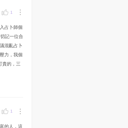
1
入占卜師個
切記一位合
議混亂占卜
的壓力，我個
可貴的，三
1
富的人，這