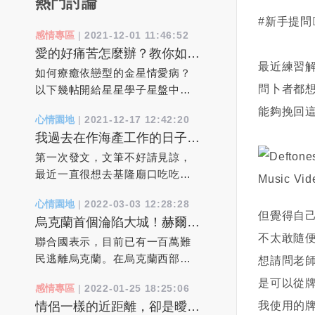
熱門討論
#新手提問🙇‍♀️
感情專區
|
2021-12-01 11:46:52
愛的好痛苦怎麼辦？教你如何
最近練習
療癒依戀焦慮型的金星情愛病
如何療癒依戀型的金星情愛病？
問卜者都
以下幾帖開給星星學子星盤中病
態依賴依附心病處方箋：1、必須
能夠挽回
心情園地
|
2021-12-17 12:42:20
找對人。其實跟誰結婚都一樣，
我過去在作海產工作的日子
最後你需要面對的還是你自己。
裡，真實靈異經驗分享
對方只是你愛自己的能力的一種
第一次發文，文筆不好請見諒，
反映。當你自己真正轉大人了，
最近一直很想去基隆廟口吃吃東
現有婚姻就是最好的。2、下一個
西，但一直找不到空閒的時間
心情園地
|
2022-03-03 12:28:28
伴侶會全然不同。 離異和更換
去，但也就讓我不自覺想起過去
但覺得自
烏克蘭首個淪陷大城！赫爾松
伴侶並不是問題的解決辦法，它
在作海產工作的日子裡，所遇到
「滿街曝屍」已有一百萬難民
不太敢隨便
只不過是把問題延遲了。“更換”或
的人，事，物....！20年因為我本
聯合國表示，目前已有一百萬難
逃離烏克蘭。
許能帶來一時的新鮮感和輕鬆
身從事海產批發類的事業，每個
民逃離烏克蘭。在烏克蘭西部的
想請問老
感，但是擺脫的只是問題的誘
星期總有幾天要批貨到基隆去給
利沃夫火車站，逃離俄羅斯入侵
是可以從
感情專區
|
2022-01-25 18:25:06
因，而不是問題的本身。 3、我
客戶，所以基隆對我來說，也算
的人群蜂擁而至，希望乘車前往
我使用的牌
情侶一樣的近距離，卻是曖昧
必須挽救這段婚姻。 拋開各種
不陌生的城市！事情是這樣，每
波蘭。由於烏克蘭男性被要求留