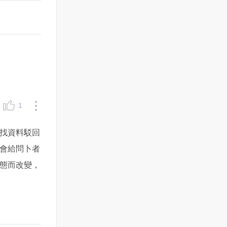
1
找資料駁回
會給問卜者
態而改變，