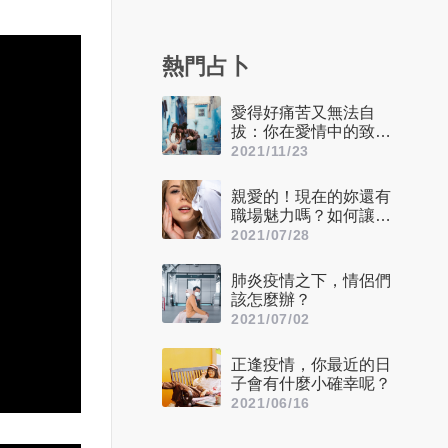
熱門占卜
愛得好痛苦又無法自
拔：你在愛情中的致命
缺點是什麼？
2021/11/23
親愛的！現在的妳還有
職場魅力嗎？如何讓自
己看起來更迷人呢？
2021/07/28
肺炎疫情之下，情侶們
該怎麼辦？
2021/07/02
正逢疫情，你最近的日
子會有什麼小確幸呢？
2021/06/16