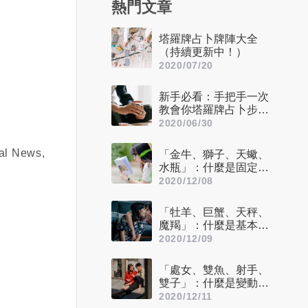
熱門文章
塔羅牌占卜牌陣大全
（持續更新中！）
2020/07/20
新手必看：手把手一次
教會你塔羅牌占卜步驟
——洗牌＋切牌、抽
2020/06/30
牌、排牌陣！
「金牛、獅子、天蠍、
水瓶」：什麼是固定星
座，他們又該怎麼追？
2020/12/08
「牡羊、巨蟹、天秤、
魔羯」：什麼是基本星
座，他們又該怎麼追？
2020/12/09
「處女、雙魚、射手、
雙子」：什麼是變動星
座，他們又該怎麼追？
2020/12/11