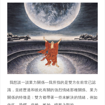
我想談一談業力關係—我所指的是雙方在前世已認
識，並經歷過和彼此有關的強烈情緒那種關係。業力
關係的特徵是：雙方都帶著一些未解決的情緒，例如
內疚、恐懼、依賴、嫉妒、憤怒之類的。