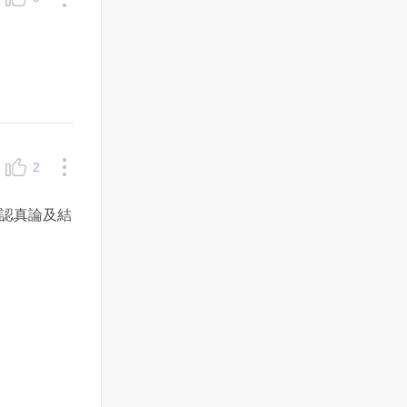
2
認真論及結