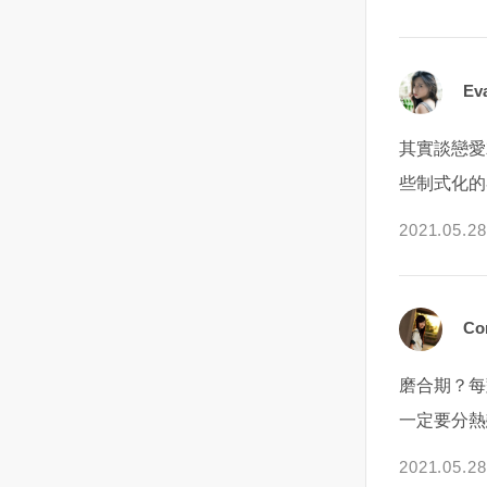
伴侶來彌補你的不足。因為完美
時，身上的黑青總是沒有消退，
爾松，幾天以來的戰鬥導致300名
將妳的心意告訴對方結束曖昧關
只點美牛，其中以美國特上熟成
心的矛盾而陷入偏執，在這種缺
伴侶是不存在的，所以真愛的夢
而且還會越來越多！也因為她是
烏克蘭平民與士兵喪生，目前當
係，或是想要兩人的關係能靠得
羽下的油花最佳，美和牛（腿
乏安全感的狀態下，內心的消
想只會給你不斷地失落失望。
一個婦人，她沒說！我也不好意
地已經沒有烏克蘭軍隊，證實了
更近，晉級到交往中的情侶關係
肉）和美肋眼都普通🥲海鮮的部
極，悲觀就會影響天蠍對於感
Ev
7、我需要和諧。 男人最愛以此
思問，直到有一次，她前一天要
赫爾松的淪陷。科雷哈耶夫說，
呢？讓我們先停下來想一想：曖
份，磯岸鮑魚、龍虎石斑、透
情，對於眼前這個人的判斷。而
為借口來避免深入探討問題若是
我幫她留的漁貨，她沒來載，電
造船業重鎮赫爾松被奪後，市街
昧期最長保持多久才合適？與對
抽、鮮蝦及黑虎蝦都很新鮮好
天蠍獲取安全感的方式又是需要
其實談戀愛
把所有不滿都掩蓋在和諧的外衣
話打不通，手機也關機，怎麼樣
上到處都是屍體，供電中斷，水
方之間的曖昧期，從數個月最長
吃，每款都點2輪以上只是鮮蚵竟
靠自己去求證的，不是對方某一
下，人就是在壓抑自己，只有善
都聯絡不上，我心裡還在想,這個
與食物都很有限，公營事業人員
不要超過半年為佳。如果到了半
然中午時段就沒有了，有點誇張
句話，某一個行為就能夠打動
些制式化的
於疏導負面情緒的人，才能讓關
阿霞竟然放我鴿子，改天看我還
試圖修復受損管路與倒塌的配
年以後對方還是一直維持曖昧，
😵😵😵，然後菜單上也沒有蛤蜊
他，讓他感覺到踏實。說白了，
2021.05.28
係流動。 8、說真話很傷人。
會不會留給她！過了一星期後，
線，卻慘遭狙擊手的攻擊，包含
而不做任何進一步的表示的話，
😵😵😵湯頭的部分選了牛骨湯和
最終讓天蠍不再偏執的，一定是
說真話的確傷人，但也是療傷的
又來到基隆，阿霞出現了，看到
發動襲擊赫爾松的指揮官在內，
無疑對方也有自己的顧慮和想
牛奶鍋（加價$159），兩款評價
要化解他內心的矛盾，他自己靜
唯一方式說真話是走出灰暗日常
她我的直覺反應是$#$&@%&.....
約有10名全副武裝的俄國軍官進
法。若一直維持曖昧關係的壞處
都很不錯自助吧的部分，蔬菜的
下心來好好想一想，把那些悲觀
生活、建立美滿關係的轉折點保
一頓三字經！上次害我東西沒賣
入了市政府，向他宣稱俄羅斯打
是什麼？隨著曖昧期的拉長，對
品質優，有我愛的麻糬燒和黃金
的想法給排出去，他自然就會找
Co
留秘密或許聽起來很體貼，但是
完！她看我這麼生氣！也許心裡
算在此建立一個軍事管理機構。
彼此的新鮮感也會逐漸消退。也
蛋耶！！！還有蝦比漿多的鮮蝦
到安全感。所以，跟天蠍相處的
在關係中卻毫不適用。打開天窗
覺得過意不去，阿霞叫我不要生
報導指出，赫爾松成為烏克蘭首
許妳會感到擔憂，害怕萬一由妳
滑、花枝滑、牛肉滑和豬肉滑，
關鍵點一定是在於，如何在天蠍
磨合期？每
說亮話吧。 9、我得順著他/
氣，她不是故意訂了貨不來拿
個陷落的主要城市後，將為俄軍
先打破僵局而讓現階段的美好氛
朋友們對自助吧相當滿意，尤其
產生懷疑的時候，化解他內心的
她。 你這樣做是因為害怕對
的！也因為當天她其中一隻眼睛
西向推進敖德薩（Odessa）清出
圍消失不見、怕尷尬，所以傾向
是鮮蝦滑，還說要來吃788的蝦滑
矛盾。雖說天蠍的心裡總是充滿
一定要分熱
抗。大多數婚姻不是死於兩人的
還包著紗布，一整個就是殘障人
道路，而敖德薩將是更大的戰略
自己決不當先攤牌的一方，就這
自由😆😆😆另外有試和牛黑咖
了顧慮。但在我看來，天蠍內心
2021.05.28
激戰，而是在過度退讓中變得疲
士的裝扮我也就不跟她計較了，
要地，有助於使俄羅斯試圖控制
樣順其自然下去的打算。但是請
哩，真心推薦有食量的要來一
的種種矛盾總結下來就是一組，