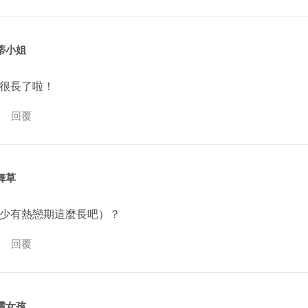
蒂小姐
很長了啦！
回覆
舞草
少有熱戀期這麼長吧）？
回覆
靈女孩