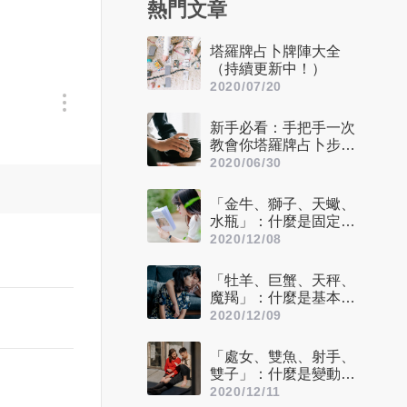
熱門文章
塔羅牌占卜牌陣大全
（持續更新中！）
2020/07/20
新手必看：手把手一次
教會你塔羅牌占卜步驟
——洗牌＋切牌、抽
2020/06/30
牌、排牌陣！
「金牛、獅子、天蠍、
水瓶」：什麼是固定星
座，他們又該怎麼追？
2020/12/08
「牡羊、巨蟹、天秤、
魔羯」：什麼是基本星
座，他們又該怎麼追？
2020/12/09
「處女、雙魚、射手、
雙子」：什麼是變動星
座，他們又該怎麼追？
2020/12/11