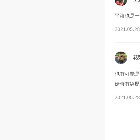
聲，阿霞開始覺得不對勁！一開
集結在基輔北方，顯然是在為一
時，那就鼓起勇氣問他吧！若得
堪？很委屈？對，他就是想讓你
始她還覺得說自己也許年紀了大
場大規模進攻做準備。
到的回應是好的，妳也能藉此誠
陷入這種情緒，因為他覺得委
平淡也是一
身體狀況不好了，才會如此，還
實地傳達妳的真實感受 ，說不定
屈，所以，他也要讓你感受一下
去看了耳鼻喉科，讓醫生檢查檢
這將是一個很好的告白機會！2｜
這種感覺。這是他用來平衡自己
2021.05.28
查，但是檢查每次都是正常的！
刻意保持距離或冷落一段時間，
心態的方式。他對你的付出，和
慢慢的，耳邊的聲音越來越大
來看看他對妳的反應 試著設立一
你做出的回應他都看得清清楚
聲，也越來越清楚！阿霞意識到
個「欲擒故縱」情境，舉例來
楚，因為不斷地拿來對比，所以
花
情況的嚴重性！而那個聲音來自
說：一向習慣每天都有數十封訊
在發生矛盾的時候就會顯得更加
一個老男人的聲音，因為自己在
息來回、互聊電話或是每晚互道
委屈。自然也會對這份感情更加
家裡，沒有第二個人，所以阿霞
晚安的你們，透過暫時停止聯繫
的消極。如果能夠感性一下，為
也有可能是
很確定自己沒聽錯！男人始終都
或與不主動聯絡他，保持距離的
愛讓讓路，天蠍可能會心態好一
婚時有經歷
重覆著同樣一句話（這厝是我
觸發動作來觀察對方的反應。讓
點。但天蠍就是沒辦法做到這一
ㄟ）！剛開始也都只聞其聲不見
他突然感受到妳的不尋常，默默
點，每一次的憧憬，每一次的失
2021.05.28
其人，阿霞也想說去宮廟拜拜，
地重新強調妳的存在感的同時也
望，每一次的享受，每一次的委
淨身一下之後可能就會好了！沒
能讓妳有時間獨自思考自己的內
屈，他必然會在某一個夜裡拿出
想到，宮廟拜了，身也淨過了，
心想法。3｜ 表明立場並直球對
來反复咀嚼。他要用這些來揣測
聲音還是在，並且變本加利，有
決，直接問對方「現在的我們是
你到底在想什麼，用來推斷這段
個半夜阿霞起床上廁所，發現男
什麼關係？」 這個是對不想有曖
感情到底有沒有意義，有沒有未
人站在她的床頭看著她！頓時靈
昧的關係、想結束曖昧情況的人
來。天蠍面對感情永遠會計較。