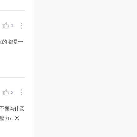
1
的 都是一
2
不懂為什麼
壓力ㄛ🤔