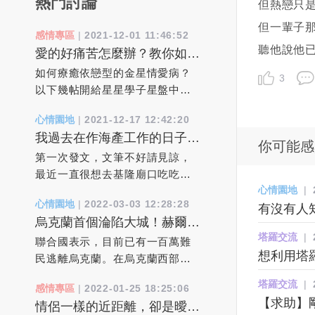
熱門討論
但熱戀只是
但一輩子
感情專區
|
2021-12-01 11:46:52
聽他說他已
愛的好痛苦怎麼辦？教你如何
療癒依戀焦慮型的金星情愛病
如何療癒依戀型的金星情愛病？
3
以下幾帖開給星星學子星盤中病
態依賴依附心病處方箋：1、必須
心情園地
|
2021-12-17 12:42:20
找對人。其實跟誰結婚都一樣，
我過去在作海產工作的日子
最後你需要面對的還是你自己。
你可能感
裡，真實靈異經驗分享
對方只是你愛自己的能力的一種
第一次發文，文筆不好請見諒，
反映。當你自己真正轉大人了，
最近一直很想去基隆廟口吃吃東
心情園地
|
現有婚姻就是最好的。2、下一個
西，但一直找不到空閒的時間
心情園地
|
2022-03-03 12:28:28
有沒有人
伴侶會全然不同。 離異和更換
去，但也就讓我不自覺想起過去
烏克蘭首個淪陷大城！赫爾松
伴侶並不是問題的解決辦法，它
在作海產工作的日子裡，所遇到
「滿街曝屍」已有一百萬難民
塔羅交流
|
只不過是把問題延遲了。“更換”或
的人，事，物....！20年因為我本
聯合國表示，目前已有一百萬難
逃離烏克蘭。
想利用塔羅
許能帶來一時的新鮮感和輕鬆
身從事海產批發類的事業，每個
民逃離烏克蘭。在烏克蘭西部的
感，但是擺脫的只是問題的誘
星期總有幾天要批貨到基隆去給
利沃夫火車站，逃離俄羅斯入侵
塔羅交流
|
感情專區
|
2022-01-25 18:25:06
因，而不是問題的本身。 3、我
客戶，所以基隆對我來說，也算
的人群蜂擁而至，希望乘車前往
【求助】剛
情侶一樣的近距離，卻是曖昧
必須挽救這段婚姻。 拋開各種
不陌生的城市！事情是這樣，每
波蘭。由於烏克蘭男性被要求留