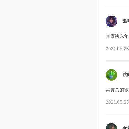
弱和僵化，要適時說“不”，這對婚
也聽她娓娓道來這陣子所發生的
烏克蘭黑海沿岸的目標更進一
記住一點！對妳而言，可能會因
碗，這裡的和牛咖哩真的好吃喔
計較和包容。計較，是因為天蠍
姻關係至關重要。
事還有為何放我鴿子的理由！阿
步。此外，俄軍在另一個港口城
為妳還對他有著喜歡的感覺而繼
飯後還有3家冰淇淋
既驕傲又敏感。他計較的往往不
霞說：她大約從半年前，從娘家
市馬里烏波爾（Mariupol）也取
續委屈自己的焦慮心情，久了還
（coldstone、明治和明果）和霜
是某一句話某一個行為，而是他
溫
搬了出來，因為哥哥的兒子要回
得進展，不僅從陸路進攻，同時
會一直胡思亂想，想不透這個男
淇淋，飲料也相當多選擇整體而
會去揣測你為什麼會說這句話，
家住，她雖然沒結婚，但基於自
海軍部隊也在近海集結，外界擔
生到底是想怎樣下去呢？而且或
言，除了服務人手不足，都還算
為什麼會有這個行為。但天蠍的
其實快六年
己是女兒也不好長久賴在家裡！
憂俄軍可能對馬里烏波爾發動兩
許對方沒到很喜歡妳的程度，也
滿意，會想再來用餐！
驕傲又不允許讓你知道他在暗中
索性就在市場附近租了一間房
棲攻擊。馬里烏波爾位於赫爾松
或許根本只是享受著曖昧的關
的揣測你。所以，在日常生活
2021.05.28
子，房子不大，兩房一廳，是一
東側的亞速海沿岸，三面與俄羅
係，並沒有想經營情侶關係的打
中，天蠍就會特別的喜歡在一些
間屬於舊 公寓的房子！因為租金
斯接壤，控制著通往亞速海的要
算。甚至妳還可能會錯過與真正
小的事情上去爭輸贏對錯。但是
也相對便宜，她便帶了自己的一
道，這個港口城市若被俄軍占
適合妳的新戀情相遇的機會。怎
他去爭贏和對的原因又不是在於
些衣物，馬上租房住了進去！剛
領，俄國就能將頓內茨克、盧甘
麼從曖昧階段轉化為戀人關係？1
他想贏，而是他想看看你會不會
跳
開始住進去這個 公寓時，只覺得
斯克等烏東地區和飛地克里米亞
｜試著詢問對方對妳的真實想
認輸...這樣說來，確實是天蠍有
光線好像不是很充足，牆壁也都
半島連結起來。同時，俄羅斯襲
法？找個適當的氛圍之下，問問
一些些的不講道理。因為，在他
其實真的很
黑黑暗暗的，但租金便宜，也就
擊了各地更多的平民目標，砲火
他：「你覺得我怎麼樣？」不論
看來，他所有的錯誤都是由你的
沒想太多只是住了一個多月後，
切斷了許多社區的電力、藥品、
妳會得到什麼樣的回應，但當妳
錯誤先開始他才會這樣的。由於
2021.05.28
晚上要睡覺前總聽到耳邊有個聲
水與暖氣等供應，其他俄軍縱隊
了解到他的真實感受與想法時，
他一直在分析，揣測，所以，他
音在跟她說話！剛開始她總覺得
包圍了烏克蘭第二大城哈爾科夫
妳應該就能決定下一步該怎麼辦
永遠都是有道理的，這一次的錯
是自己累了，產生幻聽，睡個覺
（Kharkiv）。最不妙的是，一支
了。因此如果妳開始對眼前的曖
你不認，他就會很清晰的告訴
起來就好，但隨著聲音越來越大
由俄國軍用車輛組成的龐大車隊
昧關係變得患得患失、胡思亂想
你，你上次錯哪了。你覺得很難
空