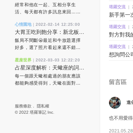
階段期：好想升級到戀愛關係
各樣挽救關系的做法，先照顧好
個星期五基本上我都會到基隆
在國內，許多家庭不得不在車站
經常和他在一起、互相分享生
塔羅交流
|
時該如何作？
你自己吧。當你的生活改變了，
去，而我都將車停在基隆的嵌仔
分離，不知何時才能重聚。俄羅
活、每天都有許多訊息來回…
新手第一
婚姻自然也會改變。婚姻狀況只
頂市場，等著客戶過來取貨！其
斯開戰烏克蘭7天後，俄國防部於
等，感覺和對方無話不談就像戀
心情園地
|
2022-02-14 12:25:00
是反映了你對待生命的態度。
中有一個客戶叫阿霞！年紀大概
2日宣布奪下烏克蘭的南部戰略要
人般互動，但現實中對方也似乎
塔羅交流
|
大胃王吃到飽分享：新北板橋
4、責任在他/她。 對於你的幸
50多歲，是個台灣傳統婦女，未
地「赫爾松」（Kherson），成為
從不明確告訴妳他喜歡妳，始終
對方對我
區，有之和牛鍋物放題
福，該負責任的只有你自己只有
婚！因為工作關係，她始終都是
烏克蘭首個淪陷的主要城市。烏
是有著「友達以上，戀人未滿」
飯局不間斷😬最近和牛放題選擇
塔羅交流
|
全然接納了自己，才能接受對方
一件花洋裝上衣，一條黑長褲，
國軍方原先予以否認，但當地市
模棱兩可的曖昧距離。何時才能
好多，選了照片看起來還不錯的
想詢問公
的愛你認為對方做得不好，其實
穿著雨鞋，來跟我買貨！當然冬
長隨後證實，俄軍坦克入侵導致
到達「戀人轉正」的那一天呢？
有之和牛（築間集團）菜單有三
星座世界
|
2022-03-03 12:22:20
是因為你不懂愛自己。 5、我需
天的時候就穿長袖，夏天的時候
多達300名烏克蘭平民與士兵戰
大家在正式確立情侶關係之前，
種價位，依價位不同，用餐時間
占星深度解析：天蠍座的詞不
要浪漫的刺激。 當你的婚姻顯
就穿短袖，而發生這件事情的時
死，烏軍已經失守，街道上到處
一定都會經歷一段交織了浪漫、
也不同，$788是110分鐘，
達意和口是心非
得空洞無聊時，你其實不需要情
候就是在夏天，第一次我看到阿
都是屍體，連搶修電力的人員都
新鮮、熱情…的曖昧時期，而且
$1080&$1680則是120分，另外
每一個跟天蠍相處過的朋友應該
留言區
調浪漫的刺激，而是勇氣。你需
霞的手臂上怎麼青一塊，紫一
遭狙擊射殺。根據《紐約時報》
可以通過曖昧期了解彼此、判斷
可以加$99變成火烤兩吃（晚餐&
都能夠感受得到，天蠍在面對感
要有勇氣去審視現有的軌道，擺
塊！便隨口問了說怎麼把身體撞
報導，位於黑海附近聶伯河
對方心意、觀察雙方是否適合再
假日$888/$1180/$1880）$788就
情的時候真的是非常矛盾的。他
脫安逸感走出死水一般的舒適
成這樣？被老公打嗎？阿霞也是
（Dnieper River）下游的港口城
進階到戀人關係。若妳對他「喜
有澳洲和牛，$1080則有3款美
總是想讓對方證明自己的感情，
進
區，本著內心的需求去冒點險。
個隨性之人，馬上就回我說你是
市「赫爾松」經過連日激戰後，
歡」的感覺愈來愈強烈，但是卻
牛，$1680多日本頂級和牛和美國
又總是懷疑這份感情還不夠真
服務條款
．
隱私權
這樣，你的生活會立即鮮活起
（中猴）哦！我又沒嫁人你又不
俄軍2日宣布完全占領整座城市。
又沒有進一步的勇氣，妳會持續
特上牛小排，感覺沒多很多種，
實。如果無法消除他的不安，他
© 2022 塔羅筆記 Inc.
也不用愛得
來，而用不著來自外部的刺激。
是不知道！我笑笑，沒繼續說下
數小時後，赫爾松市長科雷哈耶
默默地保持著這種「喜歡」的感
所以直接選$1080的價位今天直接
就會不斷地懷疑，為了讓對方進
6、真愛終會到來。 當你夢想著
去！當然身上有黑青會隨著時間
夫（Ihor Kolykhaiev）與官員受
覺嗎？希望對方能先察覺自己的
點3款美牛，朋友們有點其它牛
一步去證明而鬧出更多的矛盾。
2021.05.28
真愛時，其實是期待一個完美的
慢慢消去但是我每次看到阿霞
訪表示，俄國軍隊與坦克挺進赫
心意後先付諸行動？還是很想要
肉，感覺馬X等級，所以後面我們
天蠍的失控都是源於無法消除內