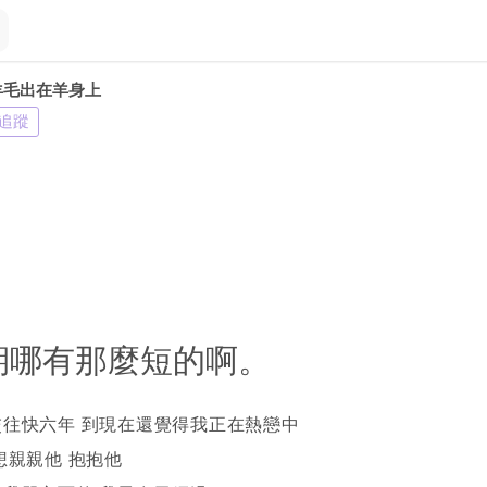
羊毛出在羊身上
追蹤
期哪有那麼短的啊。
交往快六年 到現在還覺得我正在熱戀中
想親親他 抱抱他